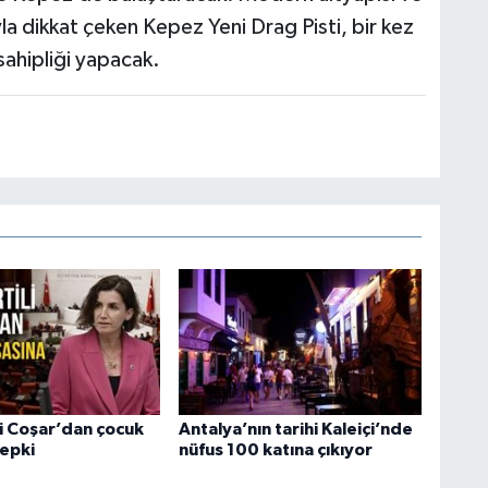
yla dikkat çeken Kepez Yeni Drag Pisti, bir kez
ahipliği yapacak.
li Coşar’dan çocuk
Antalya’nın tarihi Kaleiçi’nde
tepki
nüfus 100 katına çıkıyor