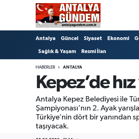
Antalya
Antalya Nöbetçi Eczaneler
Antalya
Güncel
Siyaset
Ekonomi
G
Asayiş
Antalya Hava Durumu
Sağlık & Yaşam
Resmi İlan
Bilim & Teknoloji
Antalya Namaz Vakitleri
HABERLER
ANTALYA
Bölge
Antalya Trafik Yoğunluk Haritası
Kepez’de hız 
EĞİTİM
Süper Lig Puan Durumu ve Fikstür
Antalya Kepez Belediyesi ile T
Ekonomi
Tüm Manşetler
Şampiyonası’nın 2. Ayak yarışlar
Türkiye’nin dört bir yanından s
Genel
Son Dakika Haberleri
taşıyacak.
Görüntülü Haber
Haber Arşivi