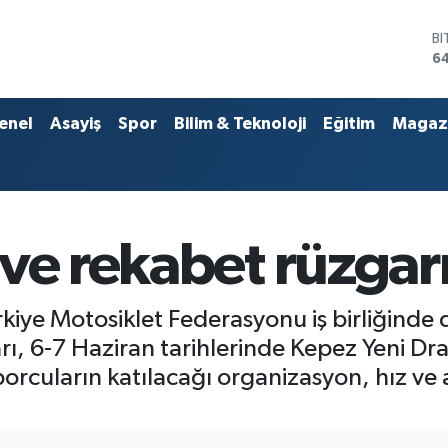
D
4
E
5
ST
enel
Asayiş
Spor
Bilim & Teknoloji
Eğitim
Magaz
64
G
6
Bİ
13
B
ve rekabet rüzgar
6
ürkiye Motosiklet Federasyonu iş birliğin
ı, 6-7 Haziran tarihlerinde Kepez Yeni Drag
porcuların katılacağı organizasyon, hız ve 