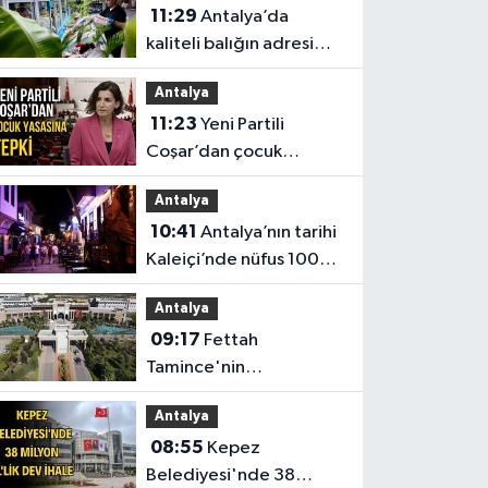
11:29
Antalya’da
kaliteli balığın adresi
Düden Balık Çarşısı oldu
Antalya
11:23
Yeni Partili
Coşar’dan çocuk
yasasına tepki
Antalya
10:41
Antalya’nın tarihi
Kaleiçi’nde nüfus 100
katına çıkıyor
Antalya
09:17
Fettah
Tamince'nin
başkanlığındaki Antalya
Antalya
Bilim Üniversitesi'nde
08:55
Kepez
düzen değişti
Belediyesi'nde 38