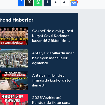
-
+
A
A
Trend Haberler
Gökbel'de olaylı güreşi
Kürşat Şevki Korkmaz
kazandı! Gökbel’de
çeyrek finalistler belli
oldu... Megastar Ali
Antalya'da yıllardır imar
Gürbüz elendi!
bekleyen mahalleler
açıklandı
Antalya’nın bir dev
firması da konkordato
ilan etti
2026 Vezirköprü
Kunduz’da ilk tur sona