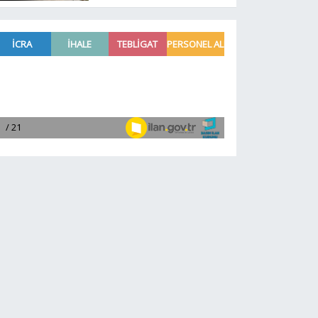
milyon TL'lik dev ihale