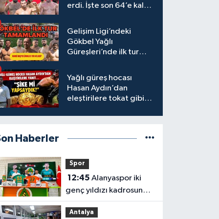
erdi. İşte son 64’e kalan
başpehlivanlar
Gelişim Ligi’ndeki
Gökbel Yağlı
Güreşleri’nde ilk tur
tamamlandı
Yağlı güreş hocası
Hasan Aydın’dan
eleştirilere tokat gibi
yanıt
Son Haberler
Spor
12:45
Alanyaspor iki
genç yıldızı kadrosuna
kattı
Antalya