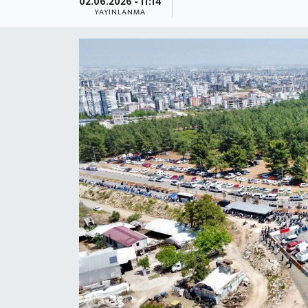
02.06.2026 - 11:14
YAYINLANMA
Güncel
Kültür & Sanat
Magazin
Resmi İlan
Sağlık & Yaşam
Siyaset
Spor