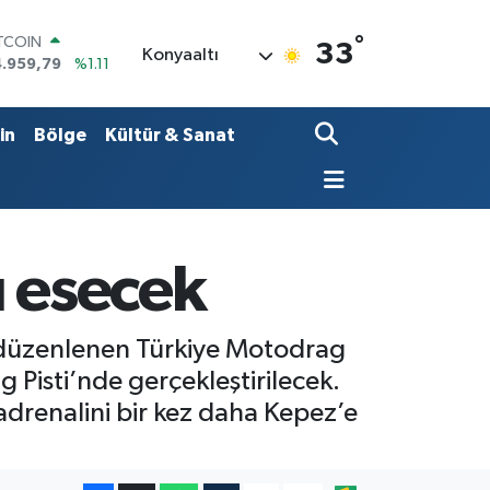
°
OLAR
33
Konyaaltı
7,7436
%0.18
URO
5,2510
%0.32
ERLİN
in
Bölge
Kültür & Sanat
,4811
%0.38
RAM ALTIN
660.55
%0.03
ST100
.779
%-14
ITCOIN
ı esecek
4.959,79
%1.11
de düzenlenen Türkiye Motodrag
 Pisti’nde gerçekleştirilecek.
adrenalini bir kez daha Kepez’e