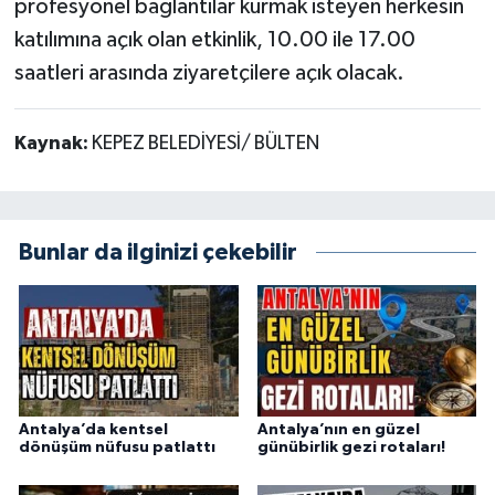
profesyonel bağlantılar kurmak isteyen herkesin
katılımına açık olan etkinlik, 10.00 ile 17.00
saatleri arasında ziyaretçilere açık olacak.
Kaynak:
KEPEZ BELEDİYESİ/ BÜLTEN
Bunlar da ilginizi çekebilir
Antalya’da kentsel
Antalya’nın en güzel
dönüşüm nüfusu patlattı
günübirlik gezi rotaları!