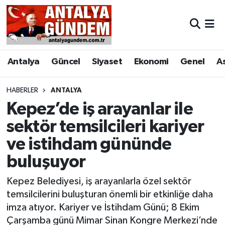
Antalya
Antalya Nöbetçi Eczaneler
Antalya
Güncel
Siyaset
Ekonomi
Genel
A
Asayiş
Antalya Hava Durumu
Bilim & Teknoloji
Antalya Namaz Vakitleri
HABERLER
ANTALYA
Kepez’de iş arayanlar ile
Bölge
Antalya Trafik Yoğunluk Haritası
sektör temsilcileri kariyer
ve istihdam gününde
EĞİTİM
Süper Lig Puan Durumu ve Fikstür
buluşuyor
Ekonomi
Tüm Manşetler
Kepez Belediyesi, iş arayanlarla özel sektör
Genel
Son Dakika Haberleri
temsilcilerini buluşturan önemli bir etkinliğe daha
imza atıyor. Kariyer ve İstihdam Günü; 8 Ekim
Görüntülü Haber
Haber Arşivi
Çarşamba günü Mimar Sinan Kongre Merkezi’nde