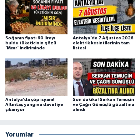
Soğanın fiyatı 60 lirayı
Antalya’da 7 Ağustos 2026
buldu tüketicinin gözü
elektrik kesintilerinin tam
‘Mısır’ indiriminde
listesi
Antalya’da çöp isyanı!
Son dakika! Serkan Temuçin
Altıntaş yangına davetiye
ve Çağrı Gümüşlü gözaltına
çıkarıyor
alındı
Yorumlar