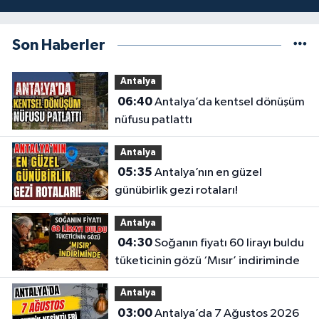
Son Haberler
Antalya
06:40
Antalya’da kentsel dönüşüm
nüfusu patlattı
Antalya
05:35
Antalya’nın en güzel
günübirlik gezi rotaları!
Antalya
04:30
Soğanın fiyatı 60 lirayı buldu
tüketicinin gözü ‘Mısır’ indiriminde
Antalya
03:00
Antalya’da 7 Ağustos 2026