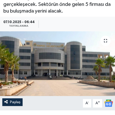
gerçekleşecek. Sektörün önde gelen 5 firması da
Güncel
bu buluşmada yerini alacak.
Kültür & Sanat
07.10.2025 - 06:44
YAYINLANMA
Magazin
Resmi İlan
Sağlık & Yaşam
Siyaset
Spor
Paylaş
-
+
A
A