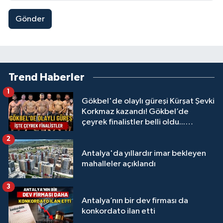
Gönder
Trend Haberler
1
Gökbel'de olaylı güreşi Kürşat Şevki
Korkmaz kazandı! Gökbel’de
çeyrek finalistler belli oldu...
Megastar Ali Gürbüz elendi!
2
Antalya'da yıllardır imar bekleyen
mahalleler açıklandı
3
Antalya’nın bir dev firması da
konkordato ilan etti