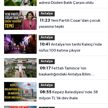
adresi Düden Balık Çarşısı oldu
Antalya
11:23
Yeni Partili Coşar’dan çocuk
yasasına tepki
Antalya
10:41
Antalya’nın tarihi Kaleiçi’nde
nüfus 100 katına çıkıyor
Antalya
09:17
Fettah Tamince'nin
başkanlığındaki Antalya Bilim
Üniversitesi'nde düzen değişti
Antalya
08:55
Kepez Belediyesi'nde 38
milyon TL'lik dev ihale