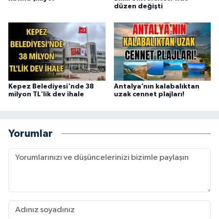
düzen değişti
Kepez Belediyesi'nde 38
Antalya’nın kalabalıktan
milyon TL'lik dev ihale
uzak cennet plajları!
Yorumlar