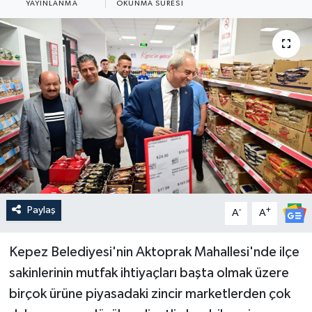
YAYINLANMA
OKUNMA SÜRESI
Güncel
Kültür & Sanat
Magazin
Resmi İlan
Sağlık & Yaşam
Siyaset
Paylaş
-
+
A
A
Spor
Kepez Belediyesi'nin Aktoprak Mahallesi'nde ilçe
sakinlerinin mutfak ihtiyaçları başta olmak üzere
birçok ürüne piyasadaki zincir marketlerden çok