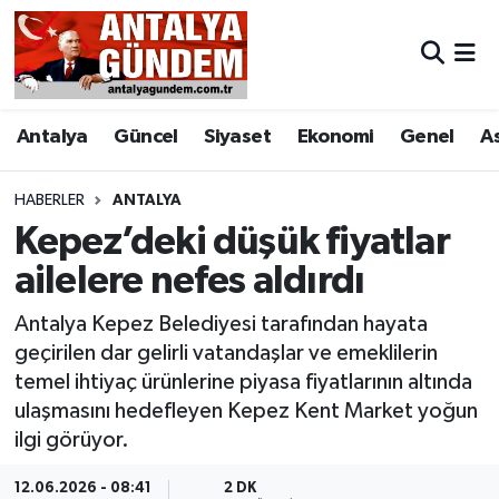
Antalya
Antalya Nöbetçi Eczaneler
Antalya
Güncel
Siyaset
Ekonomi
Genel
A
Asayiş
Antalya Hava Durumu
Bilim & Teknoloji
Antalya Namaz Vakitleri
HABERLER
ANTALYA
Kepez’deki düşük fiyatlar
Bölge
Antalya Trafik Yoğunluk Haritası
ailelere nefes aldırdı
EĞİTİM
Süper Lig Puan Durumu ve Fikstür
Antalya Kepez Belediyesi tarafından hayata
geçirilen dar gelirli vatandaşlar ve emeklilerin
Ekonomi
Tüm Manşetler
temel ihtiyaç ürünlerine piyasa fiyatlarının altında
ulaşmasını hedefleyen Kepez Kent Market yoğun
Genel
Son Dakika Haberleri
ilgi görüyor.
Görüntülü Haber
Haber Arşivi
12.06.2026 - 08:41
2 DK