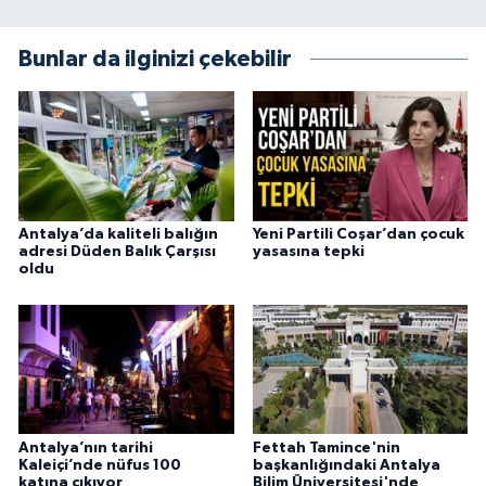
Bunlar da ilginizi çekebilir
Antalya’da kaliteli balığın
Yeni Partili Coşar’dan çocuk
adresi Düden Balık Çarşısı
yasasına tepki
oldu
Antalya’nın tarihi
Fettah Tamince'nin
Kaleiçi’nde nüfus 100
başkanlığındaki Antalya
katına çıkıyor
Bilim Üniversitesi'nde