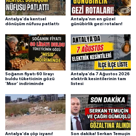
Antalya’da kentsel
Antalya’nın en güzel
dönüşüm nüfusu patlattı
günübirlik gezi rotaları!
Soğanın fiyatı 60 lirayı
Antalya’da 7 Ağustos 2026
buldu tüketicinin gözü
elektrik kesintilerinin tam
‘Mısır’ indiriminde
listesi
Antalya’da çöp isyanı!
Son dakika! Serkan Temuçin