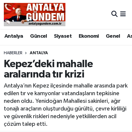
Antalya
Antalya Nöbetçi Eczaneler
Antalya
Güncel
Siyaset
Ekonomi
Genel
A
Asayiş
Antalya Hava Durumu
Bilim & Teknoloji
Antalya Namaz Vakitleri
HABERLER
ANTALYA
Kepez’deki mahalle
Bölge
Antalya Trafik Yoğunluk Haritası
aralarında tır krizi
EĞİTİM
Süper Lig Puan Durumu ve Fikstür
Antalya’nın Kepez ilçesinde mahalle arasında park
edilen tır ve kamyonlar vatandaşların tepkisine
Ekonomi
Tüm Manşetler
neden oldu. Yenidoğan Mahallesi sakinleri, ağır
tonajlı araçların oluşturduğu gürültü, çevre kirliliği
Genel
Son Dakika Haberleri
ve güvenlik riskleri nedeniyle yetkililerden acil
çözüm talep etti.
Görüntülü Haber
Haber Arşivi