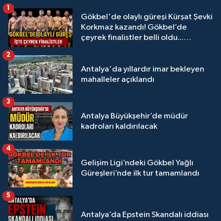
1
Gökbel'de olaylı güreşi Kürşat Şevki
Korkmaz kazandı! Gökbel’de
çeyrek finalistler belli oldu...
Megastar Ali Gürbüz elendi!
2
Antalya'da yıllardır imar bekleyen
mahalleler açıklandı
3
Antalya Büyükşehir’de müdür
kadroları kaldırılacak
4
Gelişim Ligi’ndeki Gökbel Yağlı
Güreşleri’nde ilk tur tamamlandı
5
Antalya’da Epstein Skandalı iddiası