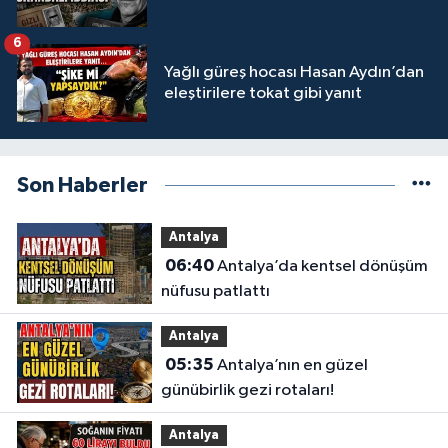
6
Yağlı güreş hocası Hasan Aydın’dan
eleştirilere tokat gibi yanıt
Son Haberler
Antalya
06:40
Antalya’da kentsel dönüşüm
nüfusu patlattı
Antalya
05:35
Antalya’nın en güzel
günübirlik gezi rotaları!
Antalya