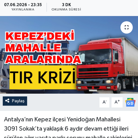
07.06.2026 - 23:35
3 DK
YAYINLANMA
OKUNMA SÜRESI
Güncel
Kültür & Sanat
Magazin
Resmi İlan
Sağlık & Yaşam
Siyaset
Paylaş
-
+
A
A
Spor
Antalya’nın Kepez ilçesi Yenidoğan Mahallesi
3091 Sokak’ta yaklaşık 6 aydır devam ettiği ileri