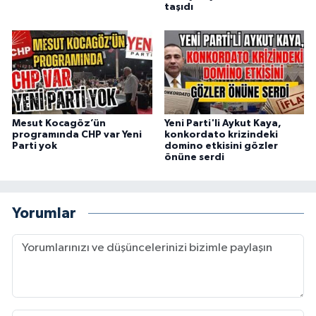
taşıdı
Mesut Kocagöz’ün
Yeni Parti'li Aykut Kaya,
programında CHP var Yeni
konkordato krizindeki
Parti yok
domino etkisini gözler
önüne serdi
Yorumlar