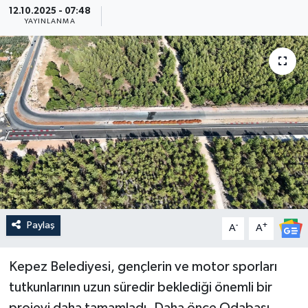
12.10.2025 - 07:48
YAYINLANMA
Güncel
Kültür & Sanat
Magazin
Resmi İlan
Sağlık & Yaşam
Siyaset
Paylaş
-
+
A
A
Spor
Kepez Belediyesi, gençlerin ve motor sporları
tutkunlarının uzun süredir beklediği önemli bir