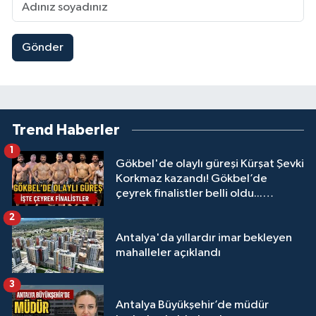
Gönder
Trend Haberler
1
Gökbel'de olaylı güreşi Kürşat Şevki
Korkmaz kazandı! Gökbel’de
çeyrek finalistler belli oldu...
Megastar Ali Gürbüz elendi!
2
Antalya'da yıllardır imar bekleyen
mahalleler açıklandı
3
Antalya Büyükşehir’de müdür