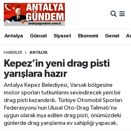
Antalya
Antalya Nöbetçi Eczaneler
Antalya
Güncel
Siyaset
Ekonomi
Genel
A
Asayiş
Antalya Hava Durumu
Bilim & Teknoloji
Antalya Namaz Vakitleri
HABERLER
ANTALYA
Kepez’in yeni drag pisti
Bölge
Antalya Trafik Yoğunluk Haritası
yarışlara hazır
EĞİTİM
Süper Lig Puan Durumu ve Fikstür
Antalya Kepez Belediyesi, Varsak bölgesine
motor sporları tutkunlarını sevindirecek yeni bir
Ekonomi
Tüm Manşetler
drag pisti kazandırdı. Türkiye Otomobil Sporları
Federasyonu’nun Ulusal Oto-Drag Talimatı’na
Genel
Son Dakika Haberleri
uygun olarak inşa edilen drag pisti, önümüzdeki
günlerde drag yarışlarına ev sahipliği yapacak.
Görüntülü Haber
Haber Arşivi