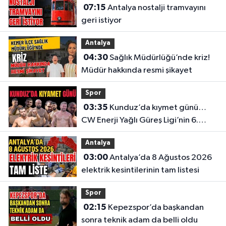
07:15
Antalya nostalji tramvayını
geri istiyor
Antalya
04:30
Sağlık Müdürlüğü’nde kriz!
Müdür hakkında resmi şikayet
Spor
03:35
Kunduz’da kıymet günü…
CW Enerji Yağlı Güreş Ligi’nin 6.
Etabı öncesi nefesler tutuldu
Antalya
03:00
Antalya’da 8 Ağustos 2026
elektrik kesintilerinin tam listesi
Spor
02:15
Kepezspor’da başkandan
sonra teknik adam da belli oldu