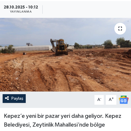
28.10.2025 - 10:12
Güncel
YAYINLANMA
Kültür & Sanat
Magazin
Resmi İlan
Sağlık & Yaşam
Siyaset
Paylaş
-
+
Spor
A
A
Kepez’e yeni bir pazar yeri daha geliyor. Kepez
Belediyesi, Zeytinlik Mahallesi’nde bölge