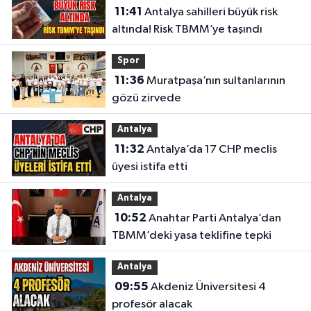
11:41
Antalya sahilleri büyük risk
altında! Risk TBMM’ye taşındı
Spor
11:36
Muratpaşa’nın sultanlarının
gözü zirvede
Antalya
11:32
Antalya’da 17 CHP meclis
üyesi istifa etti
Antalya
10:52
Anahtar Parti Antalya’dan
TBMM’deki yasa teklifine tepki
Antalya
09:55
Akdeniz Üniversitesi 4
profesör alacak