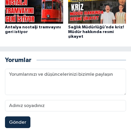
Antalya nostalji tramvayını
Sağlık Müdürlüğü’nde kriz!
geri istiyor
Müdür hakkında resmi
şikayet
Yorumlar
Gönder