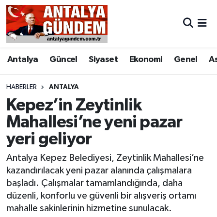
Antalya
Antalya Nöbetçi Eczaneler
Antalya
Güncel
Siyaset
Ekonomi
Genel
A
Asayiş
Antalya Hava Durumu
Bilim & Teknoloji
Antalya Namaz Vakitleri
HABERLER
ANTALYA
Kepez’in Zeytinlik
Bölge
Antalya Trafik Yoğunluk Haritası
Mahallesi’ne yeni pazar
yeri geliyor
EĞİTİM
Süper Lig Puan Durumu ve Fikstür
Antalya Kepez Belediyesi, Zeytinlik Mahallesi’ne
Ekonomi
Tüm Manşetler
kazandırılacak yeni pazar alanında çalışmalara
başladı. Çalışmalar tamamlandığında, daha
Genel
Son Dakika Haberleri
düzenli, konforlu ve güvenli bir alışveriş ortamı
mahalle sakinlerinin hizmetine sunulacak.
Görüntülü Haber
Haber Arşivi