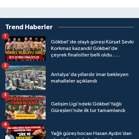
Trend Haberler
1
Gökbel'de olaylı güreşi Kürşat Şevki
Korkmaz kazandı! Gökbel’de
çeyrek finalistler belli oldu...
Megastar Ali Gürbüz elendi!
2
Antalya'da yıllardır imar bekleyen
mahalleler açıklandı
3
Gelişim Ligi’ndeki Gökbel Yağlı
Güreşleri’nde ilk tur tamamlandı
4
Yağlı güreş hocası Hasan Aydın’dan