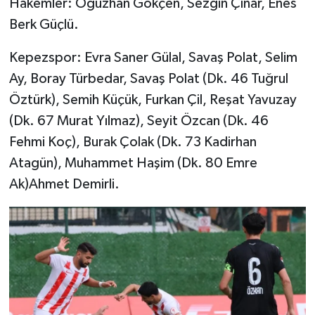
Hakemler: Oğuzhan Gökçen, Sezgin Çınar, Enes
Berk Güçlü.
Kepezspor: Evra Saner Gülal, Savaş Polat, Selim
Ay, Boray Türbedar, Savaş Polat (Dk. 46 Tuğrul
Öztürk), Semih Küçük, Furkan Çil, Reşat Yavuzay
(Dk. 67 Murat Yılmaz), Seyit Özcan (Dk. 46
Fehmi Koç), Burak Çolak (Dk. 73 Kadirhan
Atagün), Muhammet Haşim (Dk. 80 Emre
Ak)Ahmet Demirli.