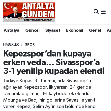
Antalya
Antalya Nöbetçi Eczaneler
Antalya
Güncel
Siyaset
Ekonomi
Genel
A
Asayiş
Antalya Hava Durumu
Bilim & Teknoloji
Antalya Namaz Vakitleri
HABERLER
SPOR
Kepezspor’dan kupaya
Bölge
Antalya Trafik Yoğunluk Haritası
erken veda… Sivasspor’a
3-1 yenilip kupadan elendi
EĞİTİM
Süper Lig Puan Durumu ve Fikstür
Türkiye Kupası 3. Tur maçında Sivasspor’u
Ekonomi
Tüm Manşetler
ağırlayan Kepezspor, ilk yarısını 2-1 geride
tamamladığı maçı 3-1 kaybederek elendi.
Genel
Son Dakika Haberleri
Mbunga ve Badji’nin gollerine Savaş ile yanıt
veren Kepez, Selim Ay’ın son bölümde kendi
Görüntülü Haber
Haber Arşivi