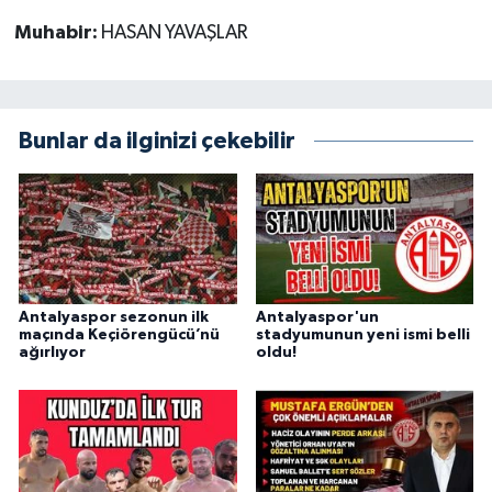
Muhabir:
HASAN YAVAŞLAR
Bunlar da ilginizi çekebilir
Antalyaspor sezonun ilk
Antalyaspor'un
maçında Keçiörengücü’nü
stadyumunun yeni ismi belli
ağırlıyor
oldu!