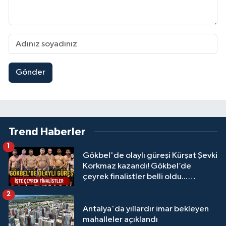
Gönder
Trend Haberler
1
Gökbel'de olaylı güreşi Kürşat Şevki
Korkmaz kazandı! Gökbel’de
çeyrek finalistler belli oldu...
Megastar Ali Gürbüz elendi!
2
Antalya'da yıllardır imar bekleyen
mahalleler açıklandı