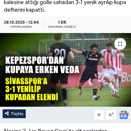
kalesine attığı golle sahadan 3-1 yenik ayrılıp kupa
defterini kapattı.
Güncel
28.10.2025 - 12:04
1 DK
Kültür & Sanat
YAYINLANMA
OKUNMA SÜRESI
Magazin
Resmi İlan
Sağlık & Yaşam
Siyaset
Spor
Paylaş
-
+
A
A