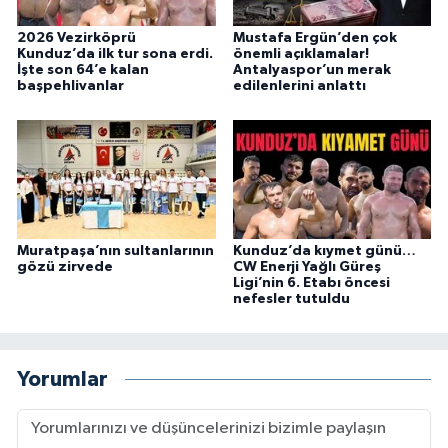
2026 Vezirköprü
Mustafa Ergün’den çok
Kunduz’da ilk tur sona erdi.
önemli açıklamalar!
İşte son 64’e kalan
Antalyaspor’un merak
başpehlivanlar
edilenlerini anlattı
Muratpaşa’nın sultanlarının
Kunduz’da kıymet günü…
gözü zirvede
CW Enerji Yağlı Güreş
Ligi’nin 6. Etabı öncesi
nefesler tutuldu
Yorumlar