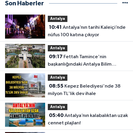
Son Haberler
Antalya
10:41
Antalya’nın tarihi Kaleiçi’nde
nüfus 100 katına çıkıyor
Antalya
09:17
Fettah Tamince'nin
başkanlığındaki Antalya Bilim
Üniversitesi'nde düzen değişti
Antalya
08:55
Kepez Belediyesi'nde 38
milyon TL'lik dev ihale
Antalya
05:40
Antalya’nın kalabalıktan uzak
cennet plajları!