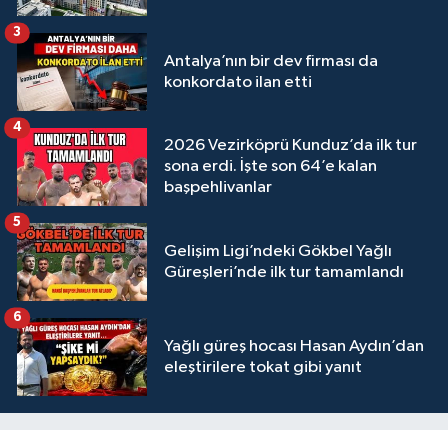
3
Antalya’nın bir dev firması da
konkordato ilan etti
4
2026 Vezirköprü Kunduz’da ilk tur
sona erdi. İşte son 64’e kalan
başpehlivanlar
5
Gelişim Ligi’ndeki Gökbel Yağlı
Güreşleri’nde ilk tur tamamlandı
6
Yağlı güreş hocası Hasan Aydın’dan
eleştirilere tokat gibi yanıt