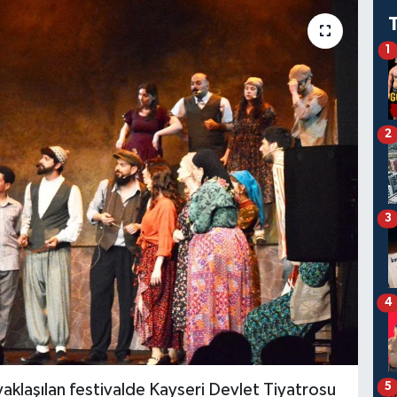
1
2
3
4
5
klaşılan festivalde Kayseri Devlet Tiyatrosu