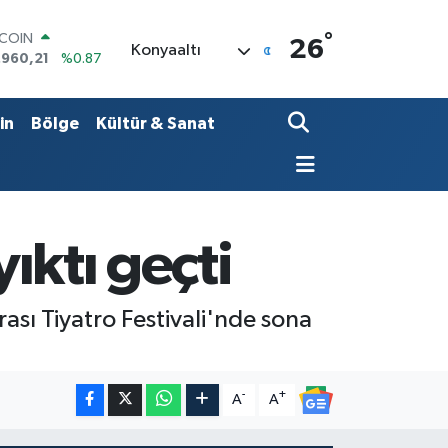
°
LAR
26
Konyaaltı
,7436
%0.18
RO
,2510
%0.32
ERLİN
in
Bölge
Kültür & Sanat
,4811
%0.38
AM ALTIN
60.55
%0.03
ST100
.779
%-14
TCOIN
yıktı geçti
.960,21
%0.87
ası Tiyatro Festivali'nde sona
-
+
A
A