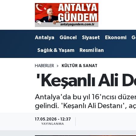
Antalya
Antalya Nöbetçi Eczaneler
Antalya
Güncel
Siyaset
Ekonomi
G
Asayiş
Antalya Hava Durumu
Sağlık & Yaşam
Resmi İlan
Bilim & Teknoloji
Antalya Namaz Vakitleri
HABERLER
KÜLTÜR & SANAT
Bölge
Antalya Trafik Yoğunluk Haritası
'Keşanlı Ali D
EĞİTİM
Süper Lig Puan Durumu ve Fikstür
Antalya'da bu yıl 16'ncısı düzen
Ekonomi
Tüm Manşetler
gelindi. 'Keşanlı Ali Destanı', 
Genel
Son Dakika Haberleri
17.05.2026 - 12:37
YAYINLANMA
Görüntülü Haber
Haber Arşivi