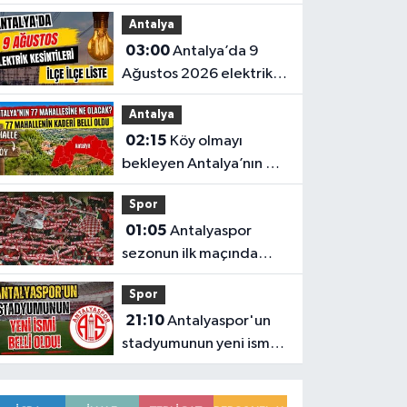
daha konkordato ilan
Antalya
etti
03:00
Antalya’da 9
Ağustos 2026 elektrik
kesintilerinin tam listesi
Antalya
02:15
Köy olmayı
bekleyen Antalya’nın 77
mahallesinin kaderi belli
Spor
oldu
01:05
Antalyaspor
sezonun ilk maçında
Keçiörengücü’nü
Spor
ağırlıyor
21:10
Antalyaspor'un
stadyumunun yeni ismi
belli oldu!