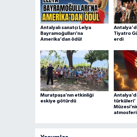
Antalyalı sanatçı Lelya
Antalya'd
Bayramoğulları’na
Tiyatro G
Amerika’dan ödül
erdi
Muratpaşa’nın etkinliği
Antalya’d
eskiye götürdü
türküleri
Müzesi’nin
atmosferi