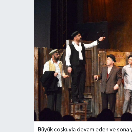
Güncel
Kültür & Sanat
Magazin
Resmi İlan
Sağlık & Yaşam
Siyaset
Spor
Büyük coşkuyla devam eden ve sona ya