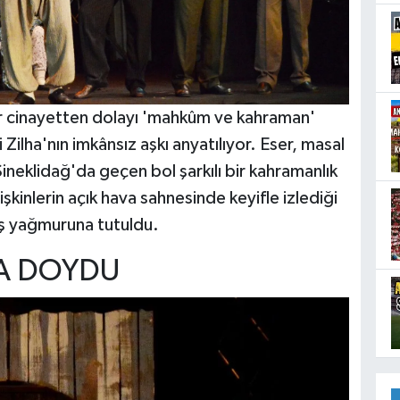
bir cinayetten dolayı 'mahkûm ve kahraman'
i Zilha'nın imkânsız aşkı anyatılıyor. Eser, masal
neklidağ'da geçen bol şarkılı bir kahramanlık
şkinlerin açık hava sahnesinde keyifle izlediği
kış yağmuruna tutuldu.
YA DOYDU