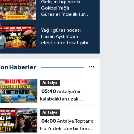
Gelişim Ligi’ndeki
Gökbel Yağlı
Güreşleri’nde ilk tur
tamamlandı
Yağlı güreş hocası
Hasan Aydın’dan
eleştirilere tokat gibi
yanıt
Son Haberler
Antalya
05:40
Antalya’nın
kalabalıktan uzak
cennet plajları!
Antalya
04:00
Antalya Toptancı
Hali’ndeki dev bir firma