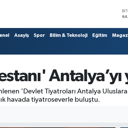
DO
47
EU
55
ST
enel
Asayiş
Spor
Bilim & Teknoloji
Eğitim
Magaz
64
GR
66
Bİ
13
BI
estanı' Antalya’yı 
64
lenen 'Devlet Tiyatroları Antalya Uluslarar
açık havada tiyatroseverle buluştu.