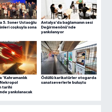
a 5. Soner Ustaoğlu
Antalya’da bağlamanın sesi
ünleri coşkuyla sona
Değirmenönü’nde
yankılanıyor
a ‘Kahramanlık
Ödüllü karikatürler otogarda
’ Nekropol
sanatseverlerle buluştu
 tarihi
nde yankılanacak