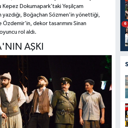
unu Kepez Dokumapark'taki Yeşilçam
n yazdığı, Boğaçhan Sözmen'in yönettiği,
 Özdemir'in, dekor tasarımını Sinan
6
oyuncu rol aldı.
A'NIN AŞKI