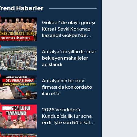
Trend Haberler
Gökbel'de olaylı güreşi
Kürşat Şevki Korkmaz
kazandı! Gökbel’de
çeyrek finalistler belli
oldu... Megastar Ali
Antalya'da yıllardır imar
Gürbüz elendi!
bekleyen mahalleler
açıklandı
Antalya’nın bir dev
firması da konkordato
ilan etti
2026 Vezirköprü
Kunduz’da ilk tur sona
erdi. İşte son 64’e kalan
başpehlivanlar