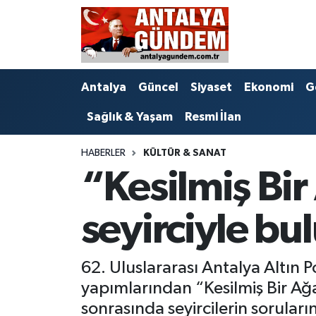
Antalya
Antalya Nöbetçi Eczaneler
Antalya
Güncel
Siyaset
Ekonomi
G
Asayiş
Antalya Hava Durumu
Sağlık & Yaşam
Resmi İlan
Bilim & Teknoloji
Antalya Namaz Vakitleri
HABERLER
KÜLTÜR & SANAT
Bölge
Antalya Trafik Yoğunluk Haritası
“Kesilmiş Bir
EĞİTİM
Süper Lig Puan Durumu ve Fikstür
seyirciyle bu
Ekonomi
Tüm Manşetler
62. Uluslararası Antalya Altın P
Genel
Son Dakika Haberleri
yapımlarından “Kesilmiş Bir Ağaç
Görüntülü Haber
Haber Arşivi
sonrasında seyircilerin soruları