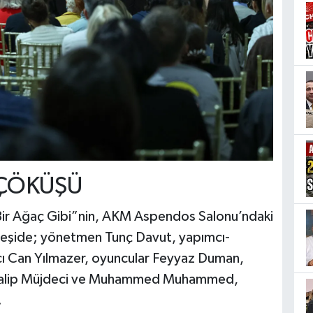
 ÇÖKÜŞÜ
ş Bir Ağaç Gibi”nin, AKM Aspendos Salonu’ndaki
leşide; yönetmen Tunç Davut, yapımcı-
cı Can Yılmazer, oyuncular Feyyaz Duman,
uttalip Müjdeci ve Muhammed Muhammed,
.