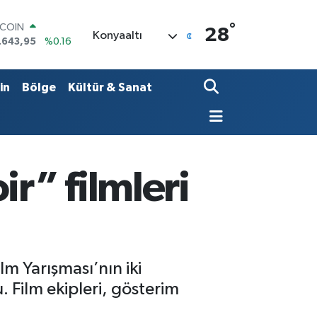
°
LAR
28
Konyaaltı
,6006
%0.06
RO
,0250
%0.02
ERLİN
in
Bölge
Kültür & Sanat
,2398
%0.2
AM ALTIN
00.87
%0.12
ST100
.799
%70
TCOIN
r” filmleri
.643,95
%0.16
lm Yarışması’nın iki
. Film ekipleri, gösterim