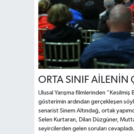
ORTA SINIF AİLENİN
Ulusal Yarışma filmlerinden “Kesilmi
gösterimin ardından gerçekleşen söy
senarist Sinem Altındağ, ortak yapım
Selen Kurtaran, Dilan Düzgüner, M
seyircilerden gelen soruları cevapladı