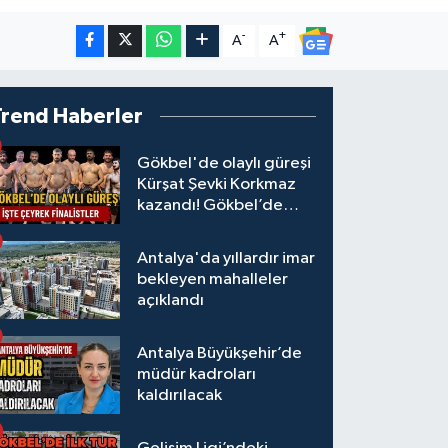
-
+
A
A
Trend Haberler
Gökbel'de olaylı güreşi
Kürşat Şevki Korkmaz
kazandı! Gökbel’de
çeyrek finalistler belli
oldu... Megastar Ali
Antalya'da yıllardır imar
Gürbüz elendi!
bekleyen mahalleler
açıklandı
Antalya Büyükşehir’de
müdür kadroları
kaldırılacak