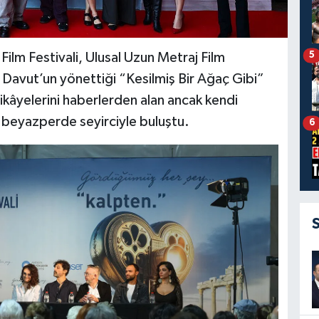
5
 Film Festivali, Ulusal Uzun Metraj Film
ç Davut’un yönettiği “Kesilmiş Bir Ağaç Gibi”
ikâyelerini haberlerden alan ancak kendi
er beyazperde seyirciyle buluştu.
6