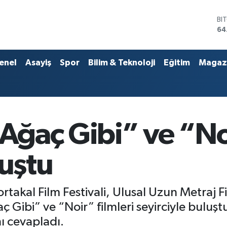
DO
47
EU
55
ST
enel
Asayiş
Spor
Bilim & Teknoloji
Eğitim
Magaz
64
GR
65
Bİ
13
BI
 Ağaç Gibi” ve “Noi
64
luştu
ortakal Film Festivali, Ulusal Uzun Metraj Fi
 Gibi” ve “Noir” filmleri seyirciyle buluştu
nı cevapladı.