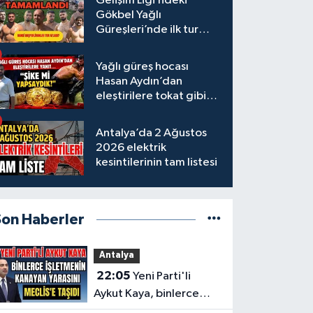
Gelişim Ligi’ndeki
Gökbel Yağlı
Güreşleri’nde ilk tur
tamamlandı
Yağlı güreş hocası
Hasan Aydın’dan
eleştirilere tokat gibi
yanıt
Antalya’da 2 Ağustos
2026 elektrik
kesintilerinin tam listesi
Son Haberler
Antalya
22:05
Yeni Parti'li
Aykut Kaya, binlerce
işletmenin kanayan