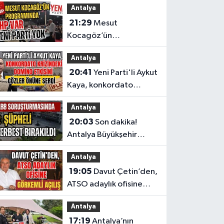
Antalya
yarasını Meclis'e taşıdı
21:29
Mesut
Kocagöz’ün
programında CHP var
Antalya
Yeni Parti yok
20:41
Yeni Parti'li Aykut
Kaya, konkordato
krizindeki domino
Antalya
etkisini gözler önüne
20:03
Son dakika!
serdi
Antalya Büyükşehir
Belediyesi
Antalya
soruşturmasında 2
19:05
Davut Çetin’den,
şüpheli serbest bırakıldı
ATSO adaylık ofisine
görkemli açılış
Antalya
17:19
Antalya’nın