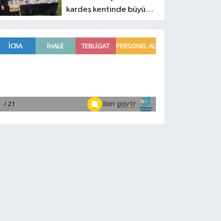
kardeş kentinde büyük
tanıtım