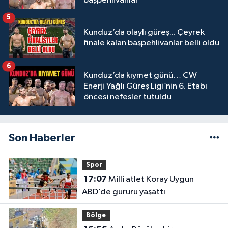
başpehlivanlar
5
Kunduz’da olaylı güreş... Çeyrek
finale kalan başpehlivanlar belli oldu
6
Kunduz’da kıymet günü… CW
Enerji Yağlı Güreş Ligi’nin 6. Etabı
öncesi nefesler tutuldu
Son Haberler
Spor
17:07
Milli atlet Koray Uygun
ABD’de gururu yaşattı
Bölge