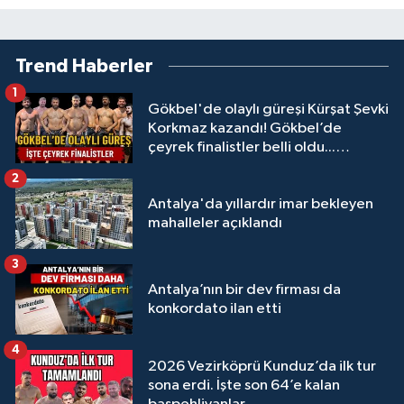
Trend Haberler
1
Gökbel'de olaylı güreşi Kürşat Şevki
Korkmaz kazandı! Gökbel’de
çeyrek finalistler belli oldu...
Megastar Ali Gürbüz elendi!
2
Antalya'da yıllardır imar bekleyen
mahalleler açıklandı
3
Antalya’nın bir dev firması da
konkordato ilan etti
4
2026 Vezirköprü Kunduz’da ilk tur
sona erdi. İşte son 64’e kalan