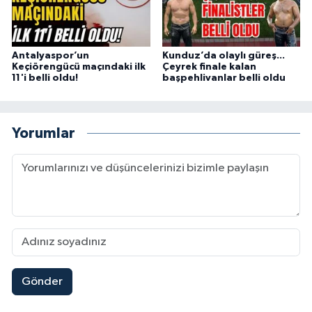
Antalyaspor’un
Kunduz’da olaylı güreş...
Keçiörengücü maçındaki ilk
Çeyrek finale kalan
11'i belli oldu!
başpehlivanlar belli oldu
Yorumlar
Gönder