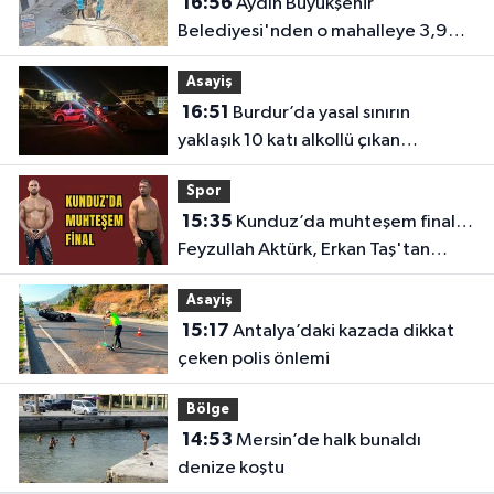
16:56
Aydın Büyükşehir
Belediyesi'nden o mahalleye 3,9
milyon TL’lik yatırım
Asayiş
16:51
Burdur’da yasal sınırın
yaklaşık 10 katı alkollü çıkan
sürücüye büyük ceza
Spor
15:35
Kunduz’da muhteşem final…
Feyzullah Aktürk, Erkan Taş'tan
Kırkpınar'ın rövanşını aldı
Asayiş
15:17
Antalya’daki kazada dikkat
çeken polis önlemi
Bölge
14:53
Mersin’de halk bunaldı
denize koştu