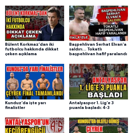
Bülent Korkmaz’dan iki
Başpehlivan Serhat Elvan’a
futbolcu hakkında dikkat
saldırı… Tokatlı
çeken açıklama
başpehlivan hafif yaralandı
Kunduz’da işte yarı
Antalyaspor 1. Lig’e 3
finalistler
puanla başladı: 4-3