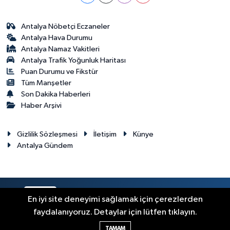
Antalya Nöbetçi Eczaneler
Antalya Hava Durumu
Antalya Namaz Vakitleri
Antalya Trafik Yoğunluk Haritası
Puan Durumu ve Fikstür
Tüm Manşetler
Son Dakika Haberleri
Haber Arşivi
Gizlilik Sözleşmesi
İletişim
Künye
Antalya Gündem
RSS
Copyright © 2024. Her hakkı saklıdır.
En iyi site deneyimi sağlamak için çerezlerden
faydalanıyoruz. Detaylar için lütfen tıklayın.
Haber Yazılımı:
TE Bilişim
TAMAM