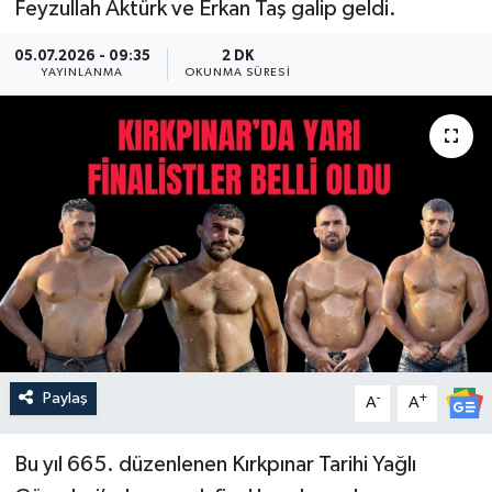
Feyzullah Aktürk ve Erkan Taş galip geldi.
Güncel
05.07.2026 - 09:35
2 DK
YAYINLANMA
OKUNMA SÜRESI
Kültür & Sanat
Magazin
Resmi İlan
Sağlık & Yaşam
Siyaset
Spor
Paylaş
-
+
A
A
Bu yıl 665. düzenlenen Kırkpınar Tarihi Yağlı