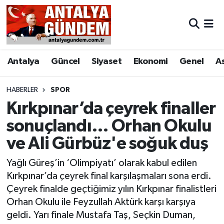
Antalya
Antalya Nöbetçi Eczaneler
Antalya
Güncel
Siyaset
Ekonomi
Genel
A
Asayiş
Antalya Hava Durumu
Bilim & Teknoloji
Antalya Namaz Vakitleri
HABERLER
SPOR
Kırkpınar’da çeyrek finaller
Bölge
Antalya Trafik Yoğunluk Haritası
sonuçlandı… Orhan Okulu
ve Ali Gürbüz'e soğuk duş
EĞİTİM
Süper Lig Puan Durumu ve Fikstür
Yağlı Güreş’in ‘Olimpiyatı’ olarak kabul edilen
Ekonomi
Tüm Manşetler
Kırkpınar’da çeyrek final karşılaşmaları sona erdi.
Çeyrek finalde geçtiğimiz yılın Kırkpınar finalistleri
Genel
Son Dakika Haberleri
Orhan Okulu ile Feyzullah Aktürk karşı karşıya
geldi. Yarı finale Mustafa Taş, Seçkin Duman,
Görüntülü Haber
Haber Arşivi