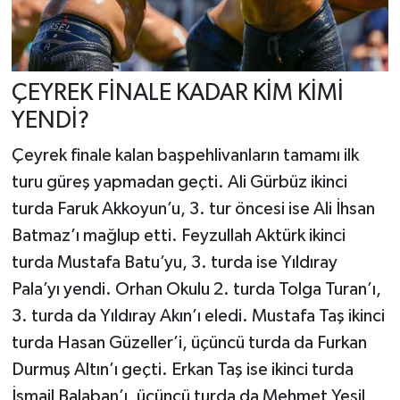
ÇEYREK FİNALE KADAR KİM KİMİ
YENDİ?
Çeyrek finale kalan başpehlivanların tamamı ilk
turu güreş yapmadan geçti. Ali Gürbüz ikinci
turda Faruk Akkoyun’u, 3. tur öncesi ise Ali İhsan
Batmaz’ı mağlup etti. Feyzullah Aktürk ikinci
turda Mustafa Batu’yu, 3. turda ise Yıldıray
Pala’yı yendi. Orhan Okulu 2. turda Tolga Turan’ı,
3. turda da Yıldıray Akın’ı eledi. Mustafa Taş ikinci
turda Hasan Güzeller’i, üçüncü turda da Furkan
Durmuş Altın’ı geçti. Erkan Taş ise ikinci turda
İsmail Balaban’ı, üçüncü turda da Mehmet Yeşil