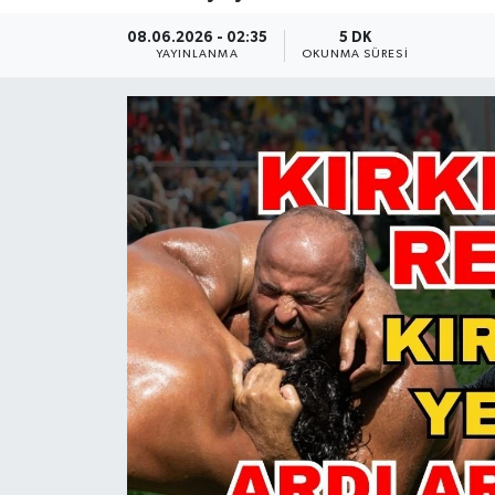
Güncel
08.06.2026 - 02:35
5 DK
YAYINLANMA
OKUNMA SÜRESI
Kültür & Sanat
Magazin
Resmi İlan
Sağlık & Yaşam
Siyaset
Spor