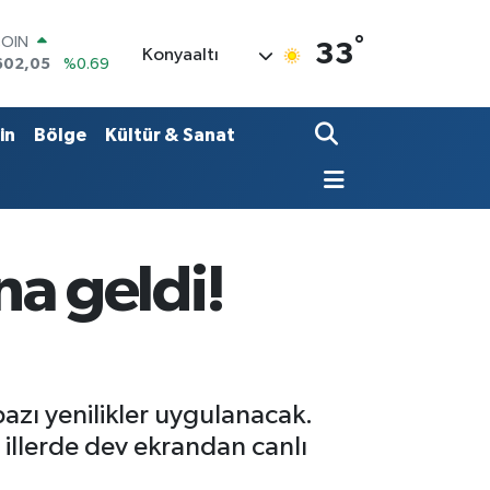
°
LAR
33
Konyaaltı
5986
%0.06
RO
0700
%0.1
RLİN
in
Bölge
Kültür & Sanat
2438
%0.21
M ALTIN
8.23
%0.39
T100
768
%48
COIN
na geldi!
602,05
%0.69
bazı yenilikler uygulanacak.
 illerde dev ekrandan canlı