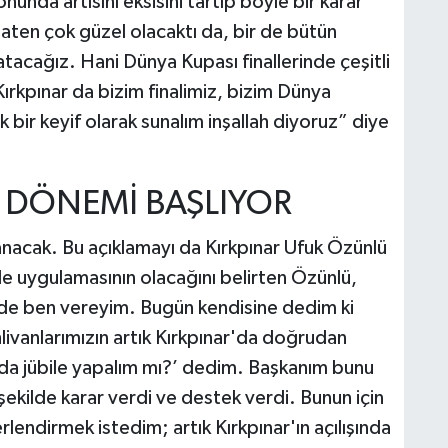
unda artısını eksisini tartıp böyle bir karar
zaten çok güzel olacaktı da, bir de bütün
tacağız. Hani Dünya Kupası finallerinde çeşitli
ırkpınar da bizim finalimiz, bizim Dünya
 bir keyif olarak sunalım inşallah diyoruz” diye
E DÖNEMİ BAŞLIYOR
aşanacak. Bu açıklamayı da Kırkpınar Ufuk Özünlü
le uygulamasının olacağını belirten Özünlü,
 de ben vereyim. Bugün kendisine dedim ki
hlivanlarımızın artık Kırkpınar'da doğrudan
a jübile yapalım mı?’ dedim. Başkanım bunu
şekilde karar verdi ve destek verdi. Bunun için
lendirmek istedim; artık Kırkpınar'ın açılışında