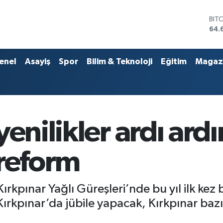
DO
47,
EU
55,
STE
enel
Asayiş
Spor
Bilim & Teknoloji
Eğitim
Magaz
64,
GRA
651
BİS
13.
BIT
enilikler ardı ardı
64.
 reform
rkpınar Yağlı Güreşleri’nde bu yıl ilk kez 
ırkpınar’da jübile yapacak, Kırkpınar bazı