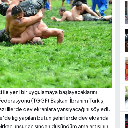
i ile yeni bir uygulamaya başlayacaklarını
 Federasyonu (TGGF) Başkanı İbrahim Türkiş,
ı illerde dev ekranlara yansıyacağını söyledi.
ye'de lig yapılan bütün şehirlerde dev ekranda
birkaç unsur açısından düşündüm ama artısının