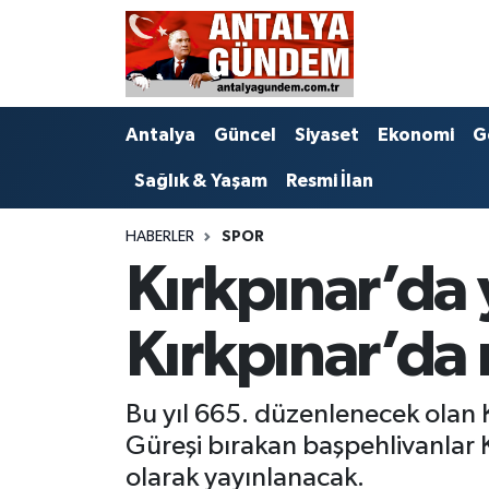
Antalya
Antalya Nöbetçi Eczaneler
Antalya
Güncel
Siyaset
Ekonomi
G
Asayiş
Antalya Hava Durumu
Sağlık & Yaşam
Resmi İlan
Bilim & Teknoloji
Antalya Namaz Vakitleri
HABERLER
SPOR
Bölge
Antalya Trafik Yoğunluk Haritası
Kırkpınar’da y
EĞİTİM
Süper Lig Puan Durumu ve Fikstür
Kırkpınar’da
Ekonomi
Tüm Manşetler
Bu yıl 665. düzenlenecek olan Kı
Genel
Son Dakika Haberleri
Güreşi bırakan başpehlivanlar K
Görüntülü Haber
Haber Arşivi
olarak yayınlanacak.