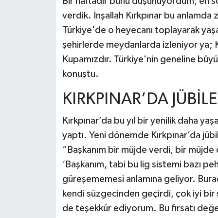
Bir haftadır bunu düşünüyordum, en son
verdik. İnşallah Kırkpınar bu anlamda 
Türkiye'de o heyecanı toplayarak yaşa
şehirlerde meydanlarda izleniyor ya; K
Kupamızdır. Türkiye'nin geneline büyük
konuştu.
KIRKPINAR’DA JÜBİL
Kırkpınar’da bu yıl bir yenilik daha y
yaptı. Yeni dönemde Kırkpınar’da jübi
“Başkanım bir müjde verdi, bir müjde
‘Başkanım, tabi bu lig sistemi bazı pe
güreşememesi anlamına geliyor. Burad
kendi süzgecinden geçirdi, çok iyi bir 
de teşekkür ediyorum. Bu fırsatı değer