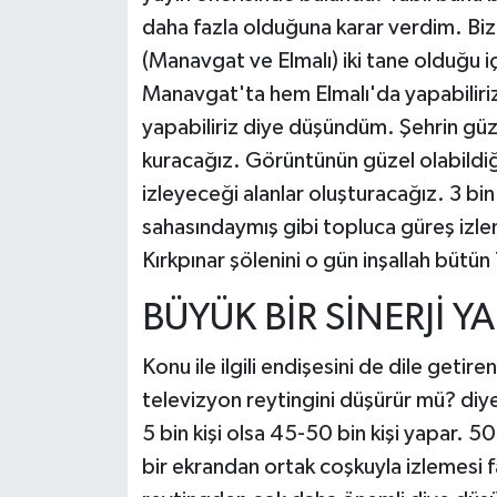
daha fazla olduğuna karar verdim. Bizi
(Manavgat ve Elmalı) iki tane olduğu i
Manavgat'ta hem Elmalı'da yapabiliriz
yapabiliriz diye düşündüm. Şehrin güze
kuracağız. Görüntünün güzel olabildiği
izleyeceği alanlar oluşturacağız. 3 bin 
sahasındaymış gibi topluca güreş izle
Kırkpınar şölenini o gün inşallah bütü
BÜYÜK BİR SİNERJİ 
Konu ile ilgili endişesini de dile getir
televizyon reytingini düşürür mü? di
5 bin kişi olsa 45-50 bin kişi yapar. 50 
bir ekrandan ortak coşkuyla izlemesi fa