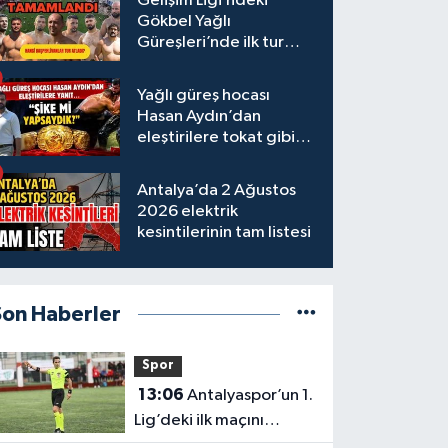
Gelişim Ligi’ndeki
Gökbel Yağlı
Güreşleri’nde ilk tur
tamamlandı
Yağlı güreş hocası
Hasan Aydın’dan
eleştirilere tokat gibi
yanıt
Antalya’da 2 Ağustos
2026 elektrik
kesintilerinin tam listesi
Son Haberler
Spor
13:06
Antalyaspor’un 1.
Lig’deki ilk maçını
yönetecek hakem belli