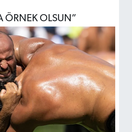
A ÖRNEK OLSUN”