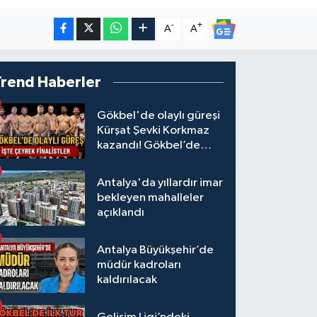
-
+
A
A
Trend Haberler
Gökbel'de olaylı güreşi
Kürşat Şevki Korkmaz
kazandı! Gökbel’de
çeyrek finalistler belli
oldu... Megastar Ali
Antalya'da yıllardır imar
Gürbüz elendi!
bekleyen mahalleler
açıklandı
Antalya Büyükşehir’de
müdür kadroları
kaldırılacak