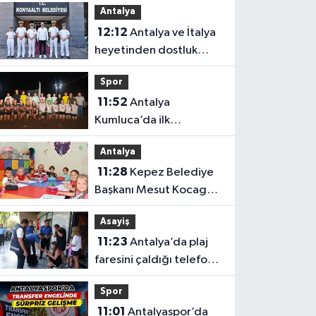
Antalya
oldu
12:12
Antalya ve İtalya
heyetinden dostluk
mesajı
Spor
11:52
Antalya
Kumluca’da ilk
karşılaşma
Antalya
11:28
Kepez Belediye
Başkanı Mesut Kocagöz
ailelerin sorununa
Asayiş
çözüm arıyor
11:23
Antalya’da plaj
faresini çaldığı telefon
ele verdi
Spor
11:01
Antalyaspor’da