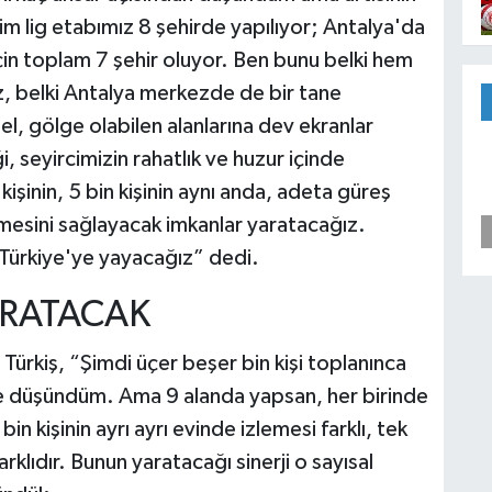
m lig etabımız 8 şehirde yapılıyor; Antalya'da
çin toplam 7 şehir oluyor. Ben bunu belki hem
, belki Antalya merkezde de bir tane
l, gölge olabilen alanlarına dev ekranlar
, seyircimizin rahatlık ve huzur içinde
kişinin, 5 bin kişinin aynı anda, adeta güreş
mesini sağlayacak imkanlar yaratacağız.
n Türkiye'ye yayacağız” dedi.
YARATACAK
en Türkiş, “Şimdi üçer beşer bin kişi toplanınca
ye düşündüm. Ama 9 alanda yapsan, her birinde
bin kişinin ayrı ayrı evinde izlemesi farklı, tek
rklıdır. Bunun yaratacağı sinerji o sayısal