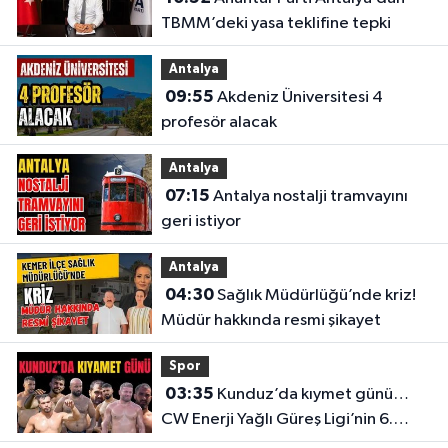
TBMM’deki yasa teklifine tepki
Antalya
09:55
Akdeniz Üniversitesi 4
profesör alacak
Antalya
07:15
Antalya nostalji tramvayını
geri istiyor
Antalya
04:30
Sağlık Müdürlüğü’nde kriz!
Müdür hakkında resmi şikayet
Spor
03:35
Kunduz’da kıymet günü…
CW Enerji Yağlı Güreş Ligi’nin 6.
Etabı öncesi nefesler tutuldu