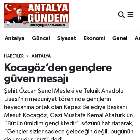
Antalya
Antalya Nöbetçi Eczaneler
Antalya
Güncel
Siyaset
Ekonomi
Genel
A
Asayiş
Antalya Hava Durumu
Bilim & Teknoloji
Antalya Namaz Vakitleri
HABERLER
ANTALYA
Kocagöz’den gençlere
Bölge
Antalya Trafik Yoğunluk Haritası
güven mesajı
EĞİTİM
Süper Lig Puan Durumu ve Fikstür
Şehit Özcan Şenol Mesleki ve Teknik Anadolu
Lisesi’nin mezuniyet töreninde gençlerin
Ekonomi
Tüm Manşetler
heyecanına ortak olan Kepez Belediye Başkanı
Mesut Kocagöz, Gazi Mustafa Kemal Atatürk’ün
Genel
Son Dakika Haberleri
“Bütün ümidim gençliktedir” sözünü hatırlatarak,
“Gençler sizler sadece geleceğin değil, bugünün
Görüntülü Haber
Haber Arşivi
de umudusunuz” dedi.