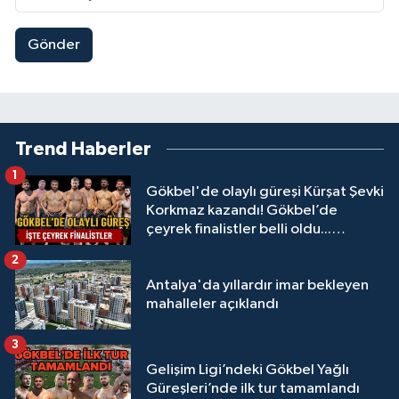
Gönder
Trend Haberler
1
Gökbel'de olaylı güreşi Kürşat Şevki
Korkmaz kazandı! Gökbel’de
çeyrek finalistler belli oldu...
Megastar Ali Gürbüz elendi!
2
Antalya'da yıllardır imar bekleyen
mahalleler açıklandı
3
Gelişim Ligi’ndeki Gökbel Yağlı
Güreşleri’nde ilk tur tamamlandı