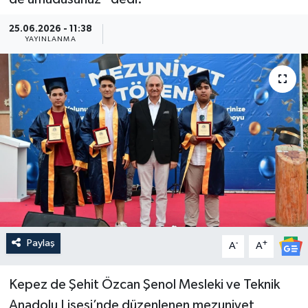
Güncel
25.06.2026 - 11:38
YAYINLANMA
Kültür & Sanat
Magazin
Resmi İlan
Sağlık & Yaşam
Siyaset
Spor
Paylaş
-
+
A
A
Kepez de Şehit Özcan Şenol Mesleki ve Teknik
Anadolu Lisesi’nde düzenlenen mezuniyet