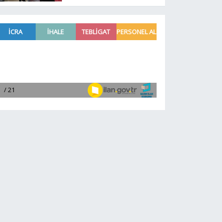
programında CHP var
Yeni Parti yok