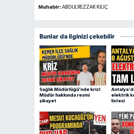
Muhabir:
ABDULREZZAK KILIÇ
Bunlar da ilginizi çekebilir
Sağlık Müdürlüğü’nde kriz!
Antalya’d
Müdür hakkında resmi
elektrik k
şikayet
listesi