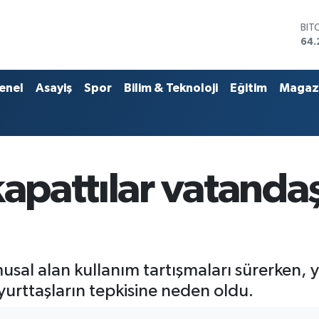
BIT
64.
DO
47,
EU
55
enel
Asayiş
Spor
Bilim & Teknoloji
Eğitim
Magaz
STE
64,
GRA
651
BİS
13.
kapattılar vatandaş
usal alan kullanım tartışmaları sürerken, 
yurttaşların tepkisine neden oldu.