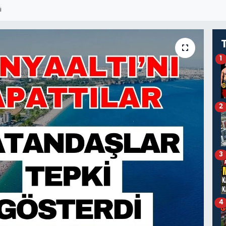
I
1
2
3
4