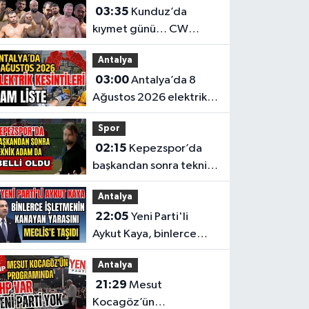
03:35
Kunduz’da
kıymet günü… CW
Enerji Yağlı Güreş
Antalya
Ligi’nin 6. Etabı öncesi
03:00
Antalya’da 8
nefesler tutuldu
Ağustos 2026 elektrik
kesintilerinin tam listesi
Spor
02:15
Kepezspor’da
başkandan sonra teknik
adam da belli oldu
Antalya
22:05
Yeni Parti'li
Aykut Kaya, binlerce
işletmenin kanayan
Antalya
yarasını Meclis'e taşıdı
21:29
Mesut
Kocagöz’ün