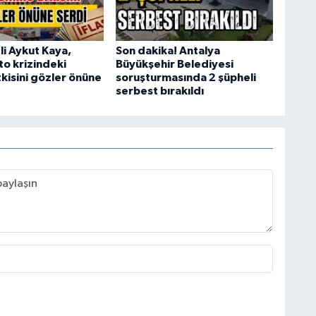
'li Aykut Kaya,
Son dakika! Antalya
o krizindeki
Büyükşehir Belediyesi
kisini gözler önüne
soruşturmasında 2 şüpheli
serbest bırakıldı