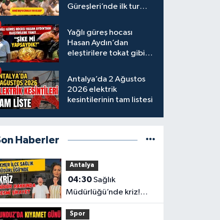
Güreşleri’nde ilk tur
tamamlandı
Yağlı güreş hocası
Hasan Aydın’dan
eleştirilere tokat gibi
yanıt
Antalya’da 2 Ağustos
2026 elektrik
kesintilerinin tam listesi
Son Haberler
Antalya
04:30
Sağlık
Müdürlüğü’nde kriz!
Müdür hakkında resmi
Spor
şikayet