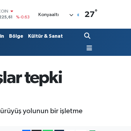
COIN
225,61
%-0.63
°
27
LAR
Konyaaltı
6704
%0
RO
,0406
%-0.08
in
Bölge
Kültür & Sanat
RLİN
2143
%0
M ALTIN
0.40
%0.45
T100
799
%70
lar tepki
yürüyüş yolunun bir işletme