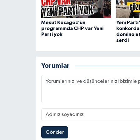
Mesut Kocagöz’ün
Yeni Parti
programında CHP var Yeni
konkordat
Parti yok
domino et
serdi
Yorumlar
Gönder