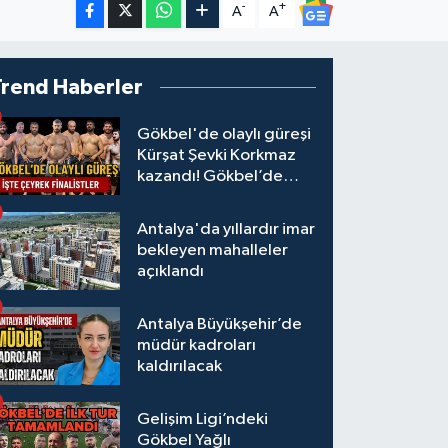
-
+
A
A
Trend Haberler
Gökbel'de olaylı güreşi
Kürşat Şevki Korkmaz
kazandı! Gökbel’de
çeyrek finalistler belli
oldu... Megastar Ali
Antalya'da yıllardır imar
Gürbüz elendi!
bekleyen mahalleler
açıklandı
Antalya Büyükşehir’de
müdür kadroları
kaldırılacak
Gelişim Ligi’ndeki
Gökbel Yağlı