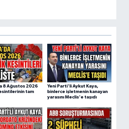
a 8 Ağustos 2026
Yeni Parti'li Aykut Kaya,
esintilerinin tam
binlerce işletmenin kanayan
yarasını Meclis'e taşıdı