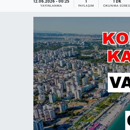
12.06.2026 - 00:25
1
1 DK
YAYINLANMA
PAYLAŞIM
OKUNMA SÜRES
Güncel
Kültür & Sanat
Magazin
Resmi İlan
Sağlık & Yaşam
Siyaset
Spor