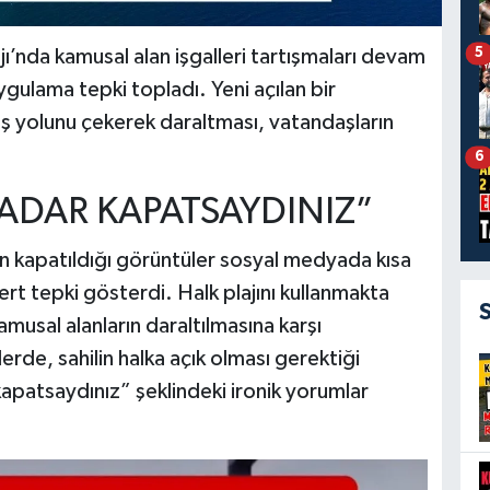
5
jı’nda kamusal alan işgalleri tartışmaları devam
ygulama tepki topladı. Yeni açılan bir
üş yolunu çekerek daraltması, vatandaşların
6
KADAR KAPATSAYDINIZ”
ın kapatıldığı görüntüler sosyal medyada kısa
ert tepki gösterdi. Halk plajını kullanmakta
amusal alanların daraltılmasına karşı
lerde, sahilin halka açık olması gerektiği
kapatsaydınız” şeklindeki ironik yorumlar