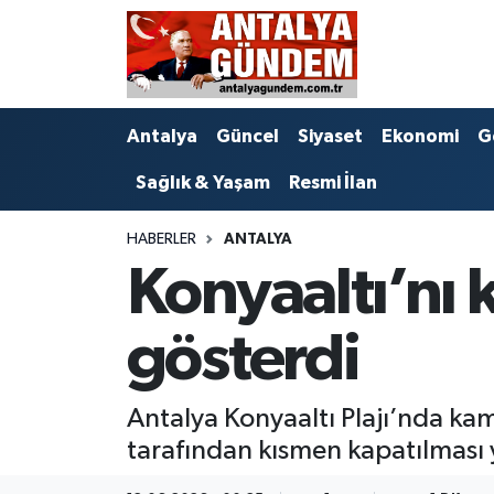
Antalya
Antalya Nöbetçi Eczaneler
Antalya
Güncel
Siyaset
Ekonomi
G
Asayiş
Antalya Hava Durumu
Sağlık & Yaşam
Resmi İlan
Bilim & Teknoloji
Antalya Namaz Vakitleri
HABERLER
ANTALYA
Bölge
Antalya Trafik Yoğunluk Haritası
Konyaaltı’nı 
EĞİTİM
Süper Lig Puan Durumu ve Fikstür
gösterdi
Ekonomi
Tüm Manşetler
Antalya Konyaaltı Plajı’nda kam
Genel
Son Dakika Haberleri
tarafından kısmen kapatılması 
Görüntülü Haber
Haber Arşivi