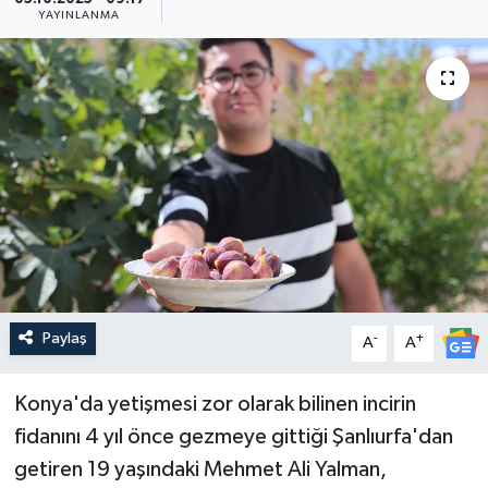
YAYINLANMA
Güncel
Kültür & Sanat
Magazin
Resmi İlan
Sağlık & Yaşam
Siyaset
Paylaş
-
+
A
A
Spor
Konya'da yetişmesi zor olarak bilinen incirin
fidanını 4 yıl önce gezmeye gittiği Şanlıurfa'dan
getiren 19 yaşındaki Mehmet Ali Yalman,