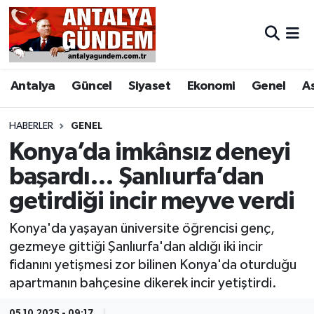
Antalya
Antalya Nöbetçi Eczaneler
Antalya
Güncel
Siyaset
Ekonomi
Genel
A
Asayiş
Antalya Hava Durumu
Bilim & Teknoloji
Antalya Namaz Vakitleri
HABERLER
GENEL
Konya’da imkânsız deneyi
Bölge
Antalya Trafik Yoğunluk Haritası
başardı… Şanlıurfa’dan
getirdiği incir meyve verdi
EĞİTİM
Süper Lig Puan Durumu ve Fikstür
Konya'da yaşayan üniversite öğrencisi genç,
Ekonomi
Tüm Manşetler
gezmeye gittiği Şanlıurfa'dan aldığı iki incir
fidanını yetişmesi zor bilinen Konya'da oturduğu
Genel
Son Dakika Haberleri
apartmanın bahçesine dikerek incir yetiştirdi.
Görüntülü Haber
Haber Arşivi
05.10.2025 - 09:17