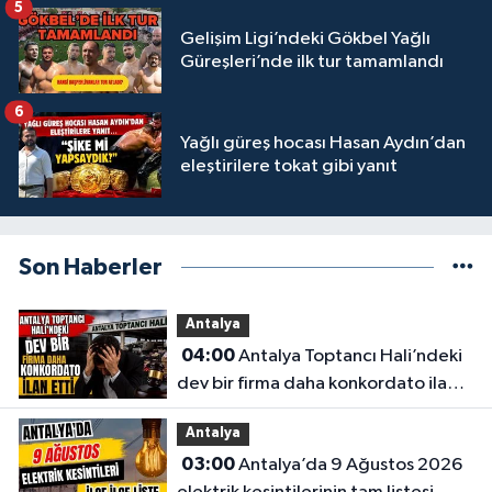
5
Gelişim Ligi’ndeki Gökbel Yağlı
Güreşleri’nde ilk tur tamamlandı
6
Yağlı güreş hocası Hasan Aydın’dan
eleştirilere tokat gibi yanıt
Son Haberler
Antalya
04:00
Antalya Toptancı Hali’ndeki
dev bir firma daha konkordato ilan
etti
Antalya
03:00
Antalya’da 9 Ağustos 2026