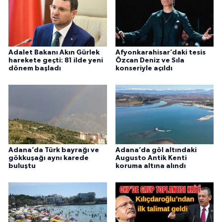
Adalet Bakanı Akın Gürlek
Afyonkarahisar’daki tesis
harekete geçti: 81 ilde yeni
Özcan Deniz ve Sıla
dönem başladı
konseriyle açıldı
Adana’da Türk bayrağı ve
Adana’da göl altındaki
gökkuşağı aynı karede
Augusto Antik Kenti
buluştu
koruma altına alındı