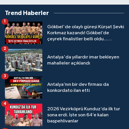
Trend Haberler
1
Gökbel'de olaylı güreşi Kürşat Şevki
Korkmaz kazandı! Gökbel’de
çeyrek finalistler belli oldu...
Megastar Ali Gürbüz elendi!
2
Antalya'da yıllardır imar bekleyen
mahalleler açıklandı
3
Antalya’nın bir dev firması da
konkordato ilan etti
4
2026 Vezirköprü Kunduz’da ilk tur
sona erdi. İşte son 64’e kalan
başpehlivanlar