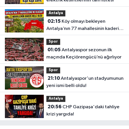
elektrik kesintilerinin tam listesi
Antalya
02:15
Köy olmayı bekleyen
Antalya’nın 77 mahallesinin kaderi
belli oldu
Spor
01:05
Antalyaspor sezonun ilk
maçında Keçiörengücü’nü ağırlıyor
Spor
21:10
Antalyaspor'un stadyumunun
yeni ismi belli oldu!
Antalya
20:56
CHP Gazipaşa'daki tahliye
krizi yargıda!