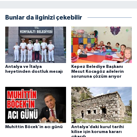
Bunlar da ilginizi çekebilir
Antalya ve İtalya
Kepez Belediye Başkanı
heyetinden dostluk mesajı
Mesut Kocagöz ailelerin
sorununa çözüm arıyor
Muhittin Böcek’in acı günü
Antalya’daki kurul tarihi
kilise için koruma kararı
çıkardı