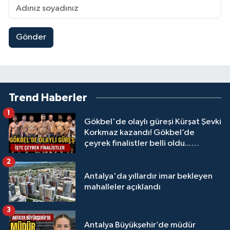
Gönder
Trend Haberler
1
Gökbel'de olaylı güreşi Kürşat Şevki
Korkmaz kazandı! Gökbel’de
çeyrek finalistler belli oldu...
Megastar Ali Gürbüz elendi!
2
Antalya'da yıllardır imar bekleyen
mahalleler açıklandı
3
Antalya Büyükşehir’de müdür