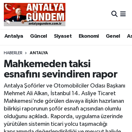
Antalya
Antalya Nöbetçi Eczaneler
Antalya
Güncel
Siyaset
Ekonomi
Genel
A
Asayiş
Antalya Hava Durumu
Bilim & Teknoloji
Antalya Namaz Vakitleri
HABERLER
ANTALYA
Mahkemeden taksi
Bölge
Antalya Trafik Yoğunluk Haritası
esnafını sevindiren rapor
EĞİTİM
Süper Lig Puan Durumu ve Fikstür
Antalya Şoförler ve Otomobilciler Odası Başkanı
Mehmet Ali Alkan, İstanbul 14. Asliye Ticaret
Ekonomi
Tüm Manşetler
Mahkemesi’nde görülen davaya ilişkin hazırlanan
bilirkişi raporunun şoför esnafı açısından olumlu
Genel
Son Dakika Haberleri
olduğunu açıkladı. Raporda, uygulama üzerinde
yürütülen sistemin ticari yolcu taşımacılığı
Görüntülü Haber
Haber Arşivi
kapsamında değerlendirildiği ve mevcut haliyle