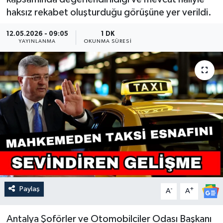
haksız rekabet oluşturduğu görüşüne yer verildi.
Güncel
12.05.2026 - 09:05
1 DK
YAYINLANMA
Kültür & Sanat
OKUNMA SÜRESI
Magazin
Resmi İlan
Sağlık & Yaşam
Siyaset
Spor
Paylaş
-
+
A
A
Antalya Şoförler ve Otomobilciler Odası Başkanı