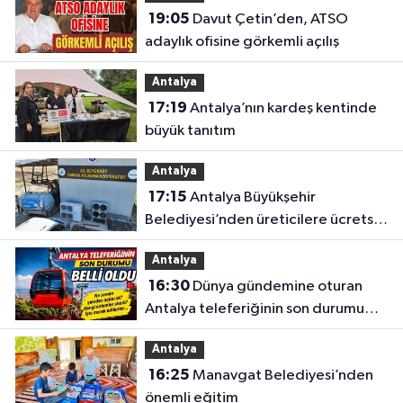
19:05
Davut Çetin’den, ATSO
adaylık ofisine görkemli açılış
Antalya
17:19
Antalya’nın kardeş kentinde
büyük tanıtım
Antalya
17:15
Antalya Büyükşehir
Belediyesi’nden üreticilere ücretsiz
destek
Antalya
16:30
Dünya gündemine oturan
Antalya teleferiğinin son durumu
belli oldu
Antalya
16:25
Manavgat Belediyesi’nden
önemli eğitim