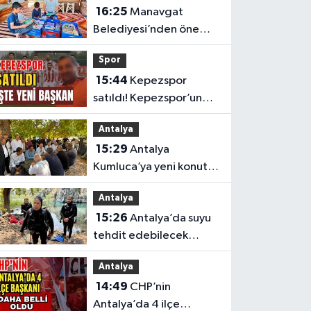
16:25
Manavgat
Belediyesi’nden önemli
eğitim
Spor
15:44
Kepezspor
satıldı! Kepezspor’un
yeni başkanı kim? İşte
Antalya
yeni başkan
15:29
Antalya
Kumluca’ya yeni konut
müjdesi
Antalya
15:26
Antalya’da suyu
tehdit edebilecek
atıklara karşı güçlü iş
Antalya
birliği
14:49
CHP’nin
Antalya’da 4 ilçe