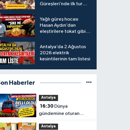
Güreşleri’nde ilk tur
tamamlandı
Yağlı güreş hocası
Hasan Aydın’dan
eleştirilere tokat gibi
yanıt
Antalya’da 2 Ağustos
2026 elektrik
kesintilerinin tam listesi
Son Haberler
Antalya
16:30
Dünya
gündemine oturan
Antalya teleferiğinin
Antalya
son durumu belli oldu