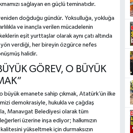
kmamızı sağlayan en güçlü teminatıdır.
n yeniden doğduğu gündür. Yoksulluğa, yokluğa
rlılıkla ve inançla verilen mücadelenin
eklerin eşit yurttaşlar olarak aynı çatı altında
ne yön verdiği, her bireyin özgürce nefes
önüşmüş halidir.
 BÜYÜK GÖREV, O BÜYÜK
MAK”
o büyük emanete sahip çıkmak, Atatürk’ün ilke
imizi demokrasiyle, hukukla ve çağdaş
şla, Manavgat Belediyesi olarak tüm
eğerleri üzerine inşa ediyor; halkımızın
 kalitesini yükseltmek için durmaksızın