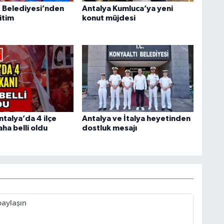
 Belediyesi’nden
Antalya Kumluca’ya yeni
itim
konut müjdesi
talya’da 4 ilçe
Antalya ve İtalya heyetinden
ha belli oldu
dostluk mesajı