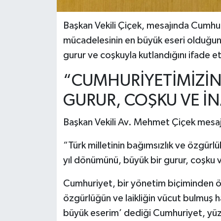
Başkan Vekili Çiçek, mesajında Cumhuri
mücadelesinin en büyük eseri olduğun
gurur ve coşkuyla kutlandığını ifade et
“CUMHURİYETİMİZİN
GURUR, COŞKU VE İ
Başkan Vekili Av. Mehmet Çiçek mesajı
“Türk milletinin bağımsızlık ve özgürl
yıl dönümünü, büyük bir gurur, coşku v
Cumhuriyet, bir yönetim biçiminden öte;
özgürlüğün ve laikliğin vücut bulmuş h
büyük eserim’ dediği Cumhuriyet, yüzy