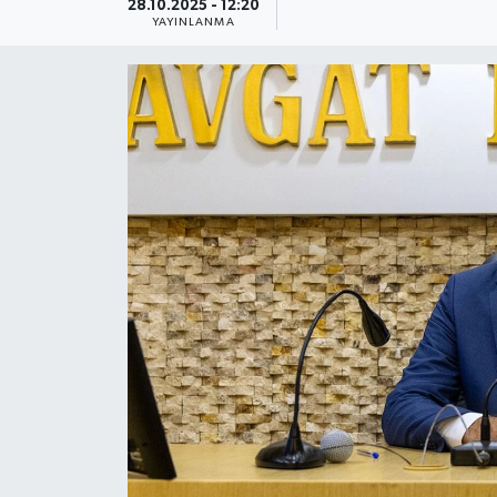
28.10.2025 - 12:20
YAYINLANMA
Güncel
Kültür & Sanat
Magazin
Resmi İlan
Sağlık & Yaşam
Siyaset
Spor