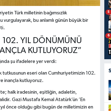
5
yetin Türk milletinin bağımsızlık
u vurgulayarak, bu anlamlı günün büyük bir
ti.
6
 102. YIL DÖNÜMÜNÜ
NANÇLA KUTLUYORUZ”
nda şu ifadelere yer verdi:
ük tutkusunun eseri olan Cumhuriyetimizin 102.
e inançla kutluyoruz.
 halk iradesinin, eşitliğin, adaletin,
alidir. Gazi Mustafa Kemal Atatürk’ün ‘En
ıl önce olduğu gibi bugün de milletimizin en