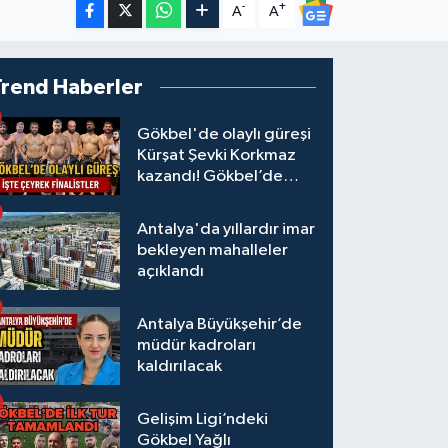
-
+
A
A
Trend Haberler
Gökbel'de olaylı güreşi
Kürşat Şevki Korkmaz
kazandı! Gökbel’de
çeyrek finalistler belli
oldu... Megastar Ali
Antalya'da yıllardır imar
Gürbüz elendi!
bekleyen mahalleler
açıklandı
Antalya Büyükşehir’de
müdür kadroları
kaldırılacak
Gelişim Ligi’ndeki
Gökbel Yağlı