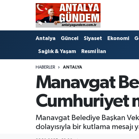
Antalya
Antalya Nöbetçi Eczaneler
Antalya
Güncel
Siyaset
Ekonomi
G
Asayiş
Antalya Hava Durumu
Sağlık & Yaşam
Resmi İlan
Bilim & Teknoloji
Antalya Namaz Vakitleri
HABERLER
ANTALYA
Bölge
Antalya Trafik Yoğunluk Haritası
Manavgat Bel
EĞİTİM
Süper Lig Puan Durumu ve Fikstür
Cumhuriyet 
Ekonomi
Tüm Manşetler
Manavgat Belediye Başkan Vekil
Genel
Son Dakika Haberleri
dolayısıyla bir kutlama mesajı y
Görüntülü Haber
Haber Arşivi