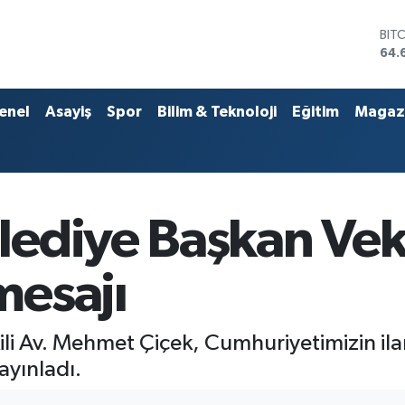
BIT
64.
DO
47,
EU
55,
enel
Asayiş
Spor
Bilim & Teknoloji
Eğitim
Magaz
STE
64,
GRA
651
BİS
13.
ediye Başkan Veki
mesajı
i Av. Mehmet Çiçek, Cumhuriyetimizin ila
ayınladı.