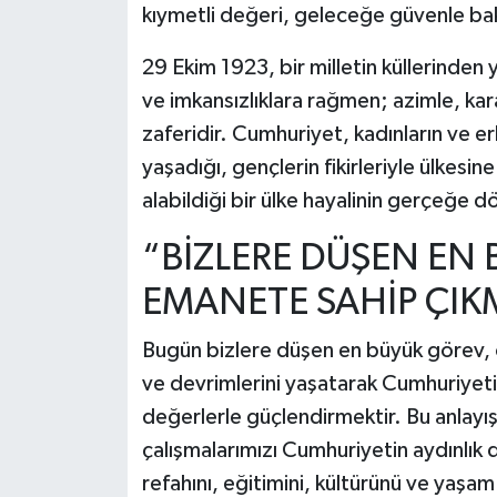
kıymetli değeri, geleceğe güvenle ba
29 Ekim 1923, bir milletin küllerinde
ve imkansızlıklara rağmen; azimle, kara
zaferidir. Cumhuriyet, kadınların ve erk
yaşadığı, gençlerin fikirleriyle ülkesi
alabildiği bir ülke hayalinin gerçeğe d
“BİZLERE DÜŞEN EN
EMANETE SAHİP ÇIK
Bugün bizlere düşen en büyük görev, 
ve devrimlerini yaşatarak Cumhuriyet
değerlerle güçlendirmektir. Bu anlayı
çalışmalarımızı Cumhuriyetin aydınlık d
refahını, eğitimini, kültürünü ve yaşam