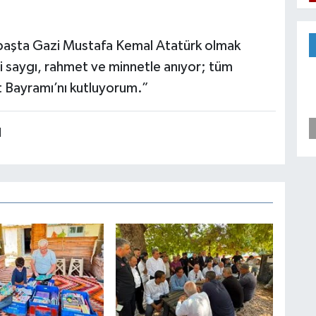
e başta Gazi Mustafa Kemal Atatürk olmak
izi saygı, rahmet ve minnetle anıyor; tüm
 Bayramı’nı kutluyorum.”
N