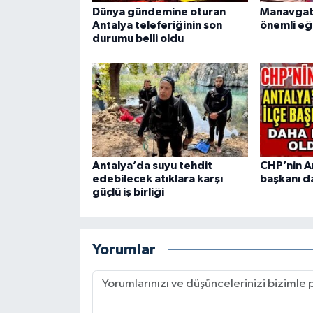
Dünya gündemine oturan
Manavgat
Antalya teleferiğinin son
önemli eğ
durumu belli oldu
Antalya’da suyu tehdit
CHP’nin An
edebilecek atıklara karşı
başkanı da
güçlü iş birliği
Yorumlar