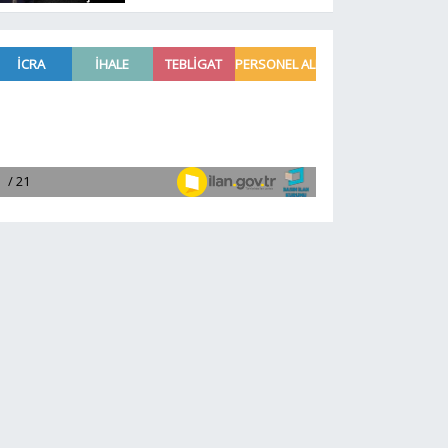
esnaf için Milletvekili
Kaya'dan Meclis'te
çağrı