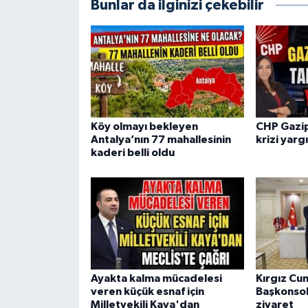
Bunlar da ilginizi çekebilir
Köy olmayı bekleyen
CHP Gazip
Antalya’nın 77 mahallesinin
krizi yarg
kaderi belli oldu
Ayakta kalma mücadelesi
Kırgız Cu
veren küçük esnaf için
Başkonsol
Milletvekili Kaya'dan
ziyaret