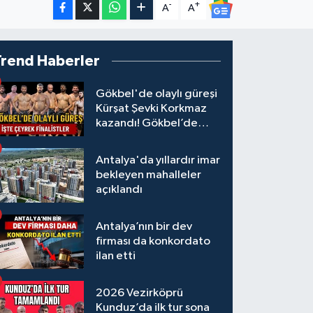
-
+
A
A
Trend Haberler
Gökbel'de olaylı güreşi
Kürşat Şevki Korkmaz
kazandı! Gökbel’de
çeyrek finalistler belli
oldu... Megastar Ali
Antalya'da yıllardır imar
Gürbüz elendi!
bekleyen mahalleler
açıklandı
Antalya’nın bir dev
firması da konkordato
ilan etti
2026 Vezirköprü
Kunduz’da ilk tur sona