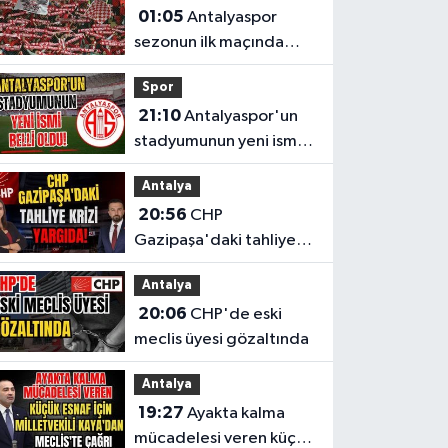
01:05
Antalyaspor
sezonun ilk maçında
Keçiörengücü’nü
Spor
ağırlıyor
21:10
Antalyaspor'un
stadyumunun yeni ismi
belli oldu!
Antalya
20:56
CHP
Gazipaşa'daki tahliye
krizi yargıda!
Antalya
20:06
CHP'de eski
meclis üyesi gözaltında
Antalya
19:27
Ayakta kalma
mücadelesi veren küçük