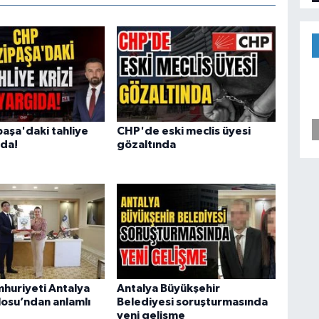
aşa'daki tahliye
CHP'de eski meclis üyesi
ıda!
gözaltında
mhuriyeti Antalya
Antalya Büyükşehir
osu’ndan anlamlı
Belediyesi soruşturmasında
yeni gelişme