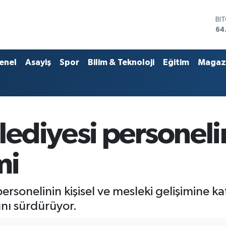
BI
64
DO
47
EU
enel
Asayiş
Spor
Bilim & Teknoloji
Eğitim
Magaz
55
ST
64
GR
66
Bİ
diyesi personelin
13
mi
rsonelinin kişisel ve mesleki gelişimine k
nı sürdürüyor.