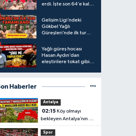
erdi. İşte son 64’e kalan
başpehlivanlar
Gelişim Ligi’ndeki
Gökbel Yağlı
Güreşleri’nde ilk tur
tamamlandı
Yağlı güreş hocası
Hasan Aydın’dan
eleştirilere tokat gibi
yanıt
Son Haberler
Antalya
02:15
Köy olmayı
bekleyen Antalya’nın 77
mahallesinin kaderi belli
Spor
oldu