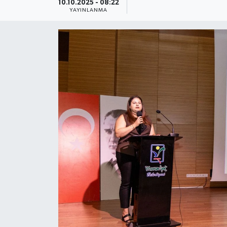
10.10.2025 - 08:22
YAYINLANMA
Güncel
Kültür & Sanat
Magazin
Resmi İlan
Sağlık & Yaşam
Siyaset
Spor