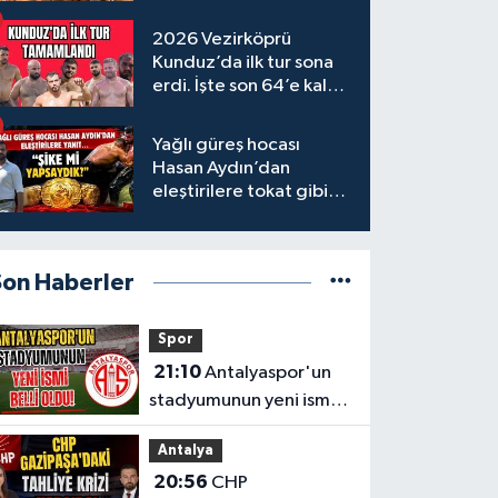
tamamlandı
2026 Vezirköprü
Kunduz’da ilk tur sona
erdi. İşte son 64’e kalan
başpehlivanlar
Yağlı güreş hocası
Hasan Aydın’dan
eleştirilere tokat gibi
yanıt
Son Haberler
Spor
21:10
Antalyaspor'un
stadyumunun yeni ismi
belli oldu!
Antalya
20:56
CHP