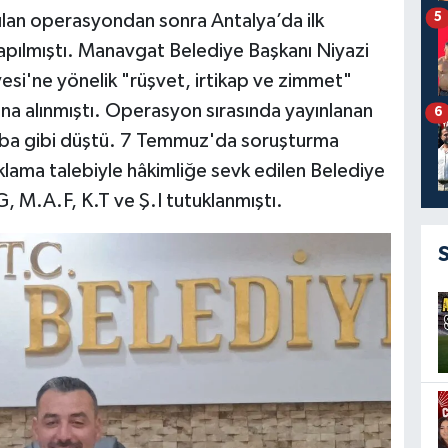
5
ılan operasyondan sonra Antalya’da ilk
pılmıştı. Manavgat Belediye Başkanı Niyazi
esi'ne yönelik "rüşvet, irtikap ve zimmet"
 alınmıştı. Operasyon sırasında yayınlanan
6
mba gibi düştü. 7 Temmuz'da soruşturma
klama talebiyle hâkimliğe sevk edilen Belediye
.G, M.A.F, K.T ve Ş.I tutuklanmıştı.