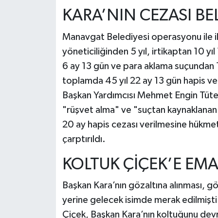
KARA’NIN CEZASI BE
Manavgat Belediyesi operasyonu ile ilg
yöneticiliğinden 5 yıl, irtikaptan 10 yı
6 ay 13 gün ve para aklama suçundan 12
toplamda 45 yıl 22 ay 13 gün hapis ve 2
Başkan Yardımcısı Mehmet Engin Tüter 
"rüşvet alma" ve "suçtan kaynaklanan 
20 ay hapis cezası verilmesine hükmett
çarptırıldı.
KOLTUK ÇİÇEK’E EM
Başkan Kara’nın gözaltına alınması, g
yerine gelecek isimde merak edilmişti.
Çiçek, Başkan Kara’nın koltuğunu devr