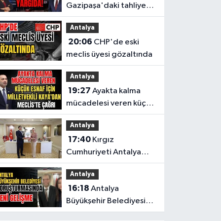
Gazipaşa'daki tahliye
krizi yargıda!
Antalya
20:06
CHP'de eski
meclis üyesi gözaltında
Antalya
19:27
Ayakta kalma
mücadelesi veren küçük
esnaf için Milletvekili
Antalya
Kaya'dan Meclis'te
17:40
Kırgız
çağrı
Cumhuriyeti Antalya
Başkonsolosu’ndan
Antalya
anlamlı ziyaret
16:18
Antalya
Büyükşehir Belediyesi
soruşturmasında yeni