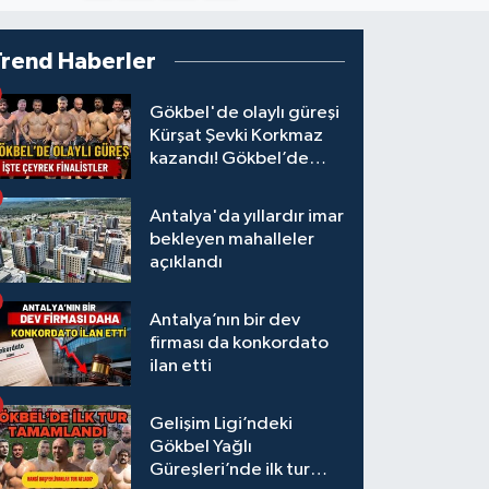
Trend Haberler
Gökbel'de olaylı güreşi
Kürşat Şevki Korkmaz
kazandı! Gökbel’de
çeyrek finalistler belli
oldu... Megastar Ali
Antalya'da yıllardır imar
Gürbüz elendi!
bekleyen mahalleler
açıklandı
Antalya’nın bir dev
firması da konkordato
ilan etti
Gelişim Ligi’ndeki
Gökbel Yağlı
Güreşleri’nde ilk tur