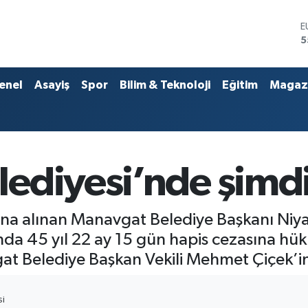
E
5
S
6
G
enel
Asayiş
Spor
Bilim & Teknoloji
Eğitim
Magaz
6
B
1
B
6
D
ediyesi’nde şimdi
4
 alınan Manavgat Belediye Başkanı Niyazi N
ında 45 yıl 22 ay 15 gün hapis cezasına hük
at Belediye Başkan Vekili Mehmet Çiçek’
SI