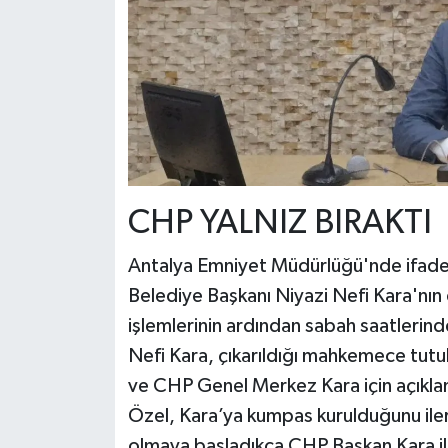
CHP YALNIZ BIRAKTI
Antalya Emniyet Müdürlüğü'nde ifade 
Belediye Başkanı Niyazi Nefi Kara'nın
işlemlerinin ardından sabah saatlerind
Nefi Kara, çıkarıldığı mahkemece tutukl
ve CHP Genel Merkez Kara için açıkl
Özel, Kara’ya kumpas kurulduğunu ileri
olmaya başladıkça CHP Başkan Kara ile