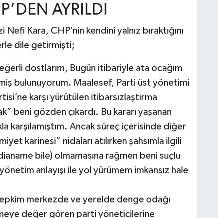
HP’DEN AYRILDI
i Nefi Kara, CHP’nin kendini yalnız bıraktığını
rle dile getirmişti;
ğerli dostlarım, Bugün itibariyle ata ocağım
tmiş bulunuyorum. Maalesef, Parti üst yönetimi
si’ne karşı yürütülen itibarsızlaştırma
k” beni gözden çıkardı. Bu kararı yaşanan
la karşılamıştım. Ancak süreç içerisinde diğer
yet karinesi” nidaları atılırken şahsımla ilgili
ddianame bile) olmamasına rağmen beni suçlu
yönetim anlayışı ile yol yürümem imkansız hale
. Tepkim merkezde ve yerelde denge odağı
meye değer gören parti yöneticilerine