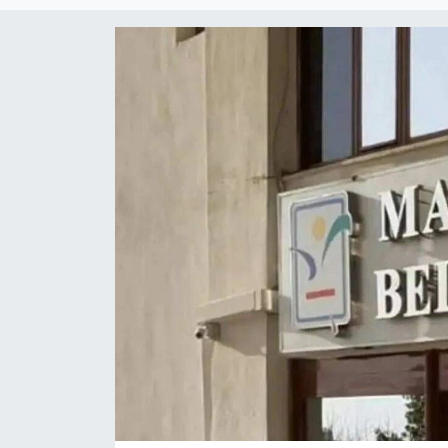
Güncel
Kültür & Sanat
Magazin
Resmi İlan
Sağlık & Yaşam
Siyaset
Spor