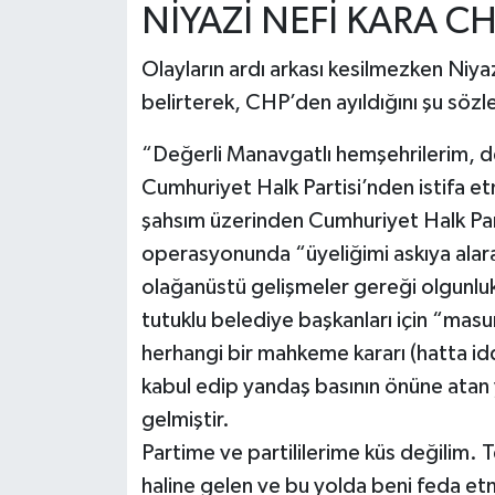
NİYAZİ NEFİ KARA C
Olayların ardı arkası kesilmezken Niyaz
belirterek, CHP’den ayıldığını şu sözle
“Değerli Manavgatlı hemşehrilerim, de
Cumhuriyet Halk Partisi’nden istifa e
şahsım üzerinden Cumhuriyet Halk Parti
operasyonunda “üyeliğimi askıya alara
olağanüstü gelişmeler gereği olgunluk
tutuklu belediye başkanları için “masumi
herhangi bir mahkeme kararı (hatta i
kabul edip yandaş basının önüne atan 
gelmiştir.
Partime ve partililerime küs değilim
haline gelen ve bu yolda beni feda et