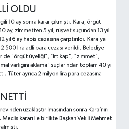
LLİ OLDU
ili 10 ay sonra karar çıkmıştı. Kara, örgüt
l 10 ay, zimmetten 5 yıl, rüşvet suçundan 13 yıl
 yıl 6 ay hapis cezasına çarptırıldı. Kara'ya
 500 lira adli para cezası verildi. Belediye
de "örgüt üyeliği", "irtikap", "zimmet",
mal varlığını aklama" suçlarından toplam 40 yıl
i. Tüter ayrıca 2 milyon lira para cezasına
ANETTİ
örevinden uzaklaştırılmasından sonra Kara’nın
 Meclis kararı ile birlikte Başkan Vekili Mehmet
almıştı.