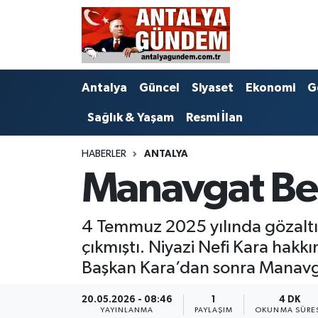
Antalya
Antalya Nöbetçi Eczaneler
Antalya
Güncel
Siyaset
Ekonomi
G
Asayiş
Antalya Hava Durumu
Sağlık & Yaşam
Resmi İlan
Bilim & Teknoloji
Antalya Namaz Vakitleri
HABERLER
ANTALYA
Bölge
Antalya Trafik Yoğunluk Haritası
Manavgat Bel
EĞİTİM
Süper Lig Puan Durumu ve Fikstür
4 Temmuz 2025 yılında gözaltına
Ekonomi
Tüm Manşetler
çıkmıştı. Niyazi Nefi Kara hakk
Başkan Kara’dan sonra Manavg
Genel
Son Dakika Haberleri
20.05.2026 - 08:46
1
4 DK
Görüntülü Haber
Haber Arşivi
YAYINLANMA
PAYLAŞIM
OKUNMA SÜRE