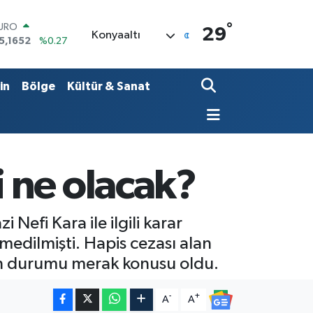
°
URO
29
Konyaaltı
5,1652
%0.27
TERLİN
4,4046
%0.35
RAM ALTIN
in
Bölge
Kültür & Sanat
648.99
%2.59
İST100
3.773
%-19
ITCOIN
5.130,04
%1.2
OLAR
 ne olacak?
7,7106
%0.17
efi Kara ile ilgili karar
medilmişti. Hapis cezası alan
in durumu merak konusu oldu.
-
+
A
A