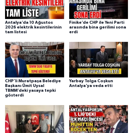
Antalya’da 10 Ağustos
Finike’de CHP ile Yeni Parti
2026 elektrik kesintilerinin
arasında bina gerilimi sona
tam listesi
erdi
CHP’li Muratpaşa Belediye
Yarbay Tolga Coşkun
Başkanı Ümit Uysal
Antalya’ya veda etti
TBMM’deki yasaya tepki
gösterdi