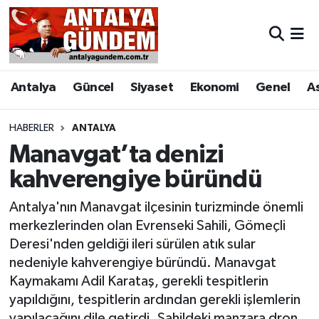
Antalya
Antalya Nöbetçi Eczaneler
Antalya
Güncel
Siyaset
Ekonomi
Genel
A
Asayiş
Antalya Hava Durumu
Bilim & Teknoloji
Antalya Namaz Vakitleri
HABERLER
ANTALYA
Manavgat’ta denizi
Bölge
Antalya Trafik Yoğunluk Haritası
kahverengiye büründü
EĞİTİM
Süper Lig Puan Durumu ve Fikstür
Antalya'nın Manavgat ilçesinin turizminde önemli
merkezlerinden olan Evrenseki Sahili, Gömeçli
Ekonomi
Tüm Manşetler
Deresi'nden geldiği ileri sürülen atık sular
nedeniyle kahverengiye büründü. Manavgat
Genel
Son Dakika Haberleri
Kaymakamı Adil Karataş, gerekli tespitlerin
yapıldığını, tespitlerin ardından gerekli işlemlerin
Görüntülü Haber
Haber Arşivi
yapılacağını dile getirdi. Sahildeki manzara dron