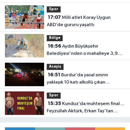
Spor
17:07
Milli atlet Koray Uygun
ABD’de gururu yaşattı
Bölge
16:56
Aydın Büyükşehir
Belediyesi'nden o mahalleye 3,9
milyon TL’lik yatırım
Asayiş
16:51
Burdur’da yasal sınırın
yaklaşık 10 katı alkollü çıkan
sürücüye büyük ceza
Spor
15:35
Kunduz’da muhteşem final…
Feyzullah Aktürk, Erkan Taş'tan
Kırkpınar'ın rövanşını aldı