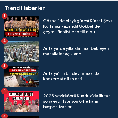
Trend Haberler
1
Gökbel'de olaylı güreşi Kürşat Şevki
Korkmaz kazandı! Gökbel’de
çeyrek finalistler belli oldu...
Megastar Ali Gürbüz elendi!
2
Antalya'da yıllardır imar bekleyen
mahalleler açıklandı
3
Antalya’nın bir dev firması da
konkordato ilan etti
4
2026 Vezirköprü Kunduz’da ilk tur
sona erdi. İşte son 64’e kalan
başpehlivanlar
5