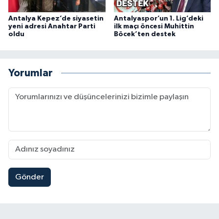
Antalya Kepez’de siyasetin
Antalyaspor’un 1. Lig’deki
yeni adresi Anahtar Parti
ilk maçı öncesi Muhittin
oldu
Böcek’ten destek
Yorumlar
Gönder