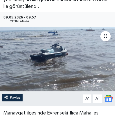
ile görüntülendi.
Güncel
09.05.2026 - 09:57
YAYINLANMA
Kültür & Sanat
Magazin
Resmi İlan
Sağlık & Yaşam
Siyaset
Spor
Paylaş
-
+
A
A
Manavgat ilçesinde Evrenseki-Ilıca Mahallesi