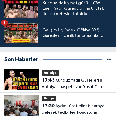
Kunduz’da kıymet günü… CW
Enerji Yağlı Güreş Ligi’nin 6. Etabı
öncesi nefesler tutuldu
6
Gelişim Ligi’ndeki Gökbel Yağlı
Güreşleri’nde ilk tur tamamlandı
Son Haberler
Antalya
17:43
Kunduz Yağlı Güreşleri’ni
Antalyalı başpehlivan Yusuf Can
Zeybek kazandı
Bölge
17:20
Aydınlı üreticiler bir araya
gelerek tedbirleri konuştular