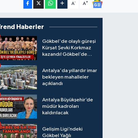
-
+
A
A
Trend Haberler
Gökbel'de olaylı güreşi
Kürşat Şevki Korkmaz
kazandı! Gökbel’de
çeyrek finalistler belli
oldu... Megastar Ali
Antalya'da yıllardır imar
Gürbüz elendi!
bekleyen mahalleler
açıklandı
Antalya Büyükşehir’de
müdür kadroları
kaldırılacak
Gelişim Ligi’ndeki
Gökbel Yağlı