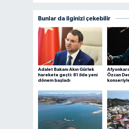
Bunlar da ilginizi çekebilir
Adalet Bakanı Akın Gürlek
Afyonkara
harekete geçti: 81 ilde yeni
Özcan Den
dönem başladı
konseriyle