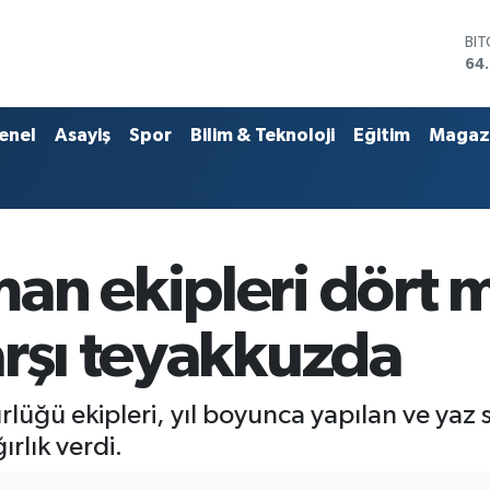
DO
47
EU
55
ST
enel
Asayiş
Spor
Bilim & Teknoloji
Eğitim
Magaz
64
GR
65
Bİ
13.
BI
an ekipleri dört 
64
arşı teyakkuzda
üğü ekipleri, yıl boyunca yapılan ve yaz
rlık verdi.