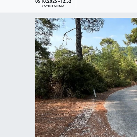
05.10.2025 - 12:52
YAYINLANMA
Güncel
Kültür & Sanat
Magazin
Resmi İlan
Sağlık & Yaşam
Siyaset
Spor