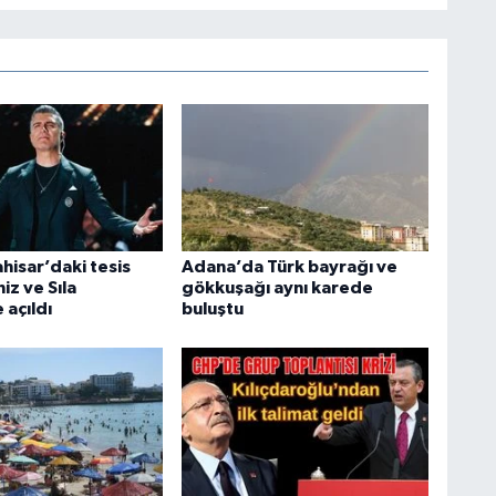
hisar’daki tesis
Adana’da Türk bayrağı ve
iz ve Sıla
gökkuşağı aynı karede
 açıldı
buluştu