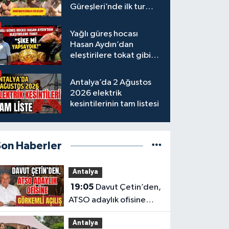
Güreşleri’nde ilk tur
tamamlandı
Yağlı güreş hocası
Hasan Aydın’dan
eleştirilere tokat gibi
yanıt
Antalya’da 2 Ağustos
2026 elektrik
kesintilerinin tam listesi
Son Haberler
Antalya
19:05
Davut Çetin’den,
ATSO adaylık ofisine
görkemli açılış
Antalya