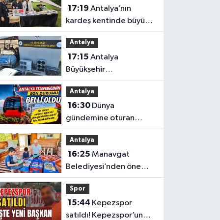
17:19
Antalya’nın
kardeş kentinde büyük
tanıtım
Antalya
17:15
Antalya
Büyükşehir
Belediyesi’nden
Antalya
üreticilere ücretsiz
16:30
Dünya
destek
gündemine oturan
Antalya teleferiğinin
Antalya
son durumu belli oldu
16:25
Manavgat
Belediyesi’nden önemli
eğitim
Spor
15:44
Kepezspor
satıldı! Kepezspor’un