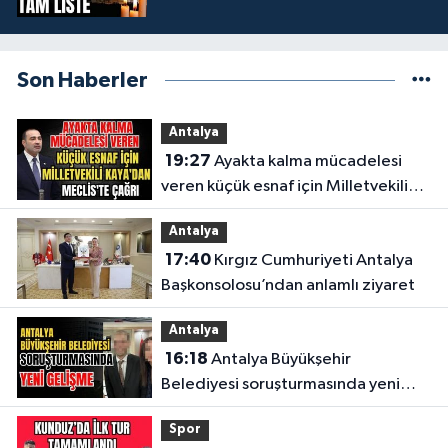
Son Haberler
Antalya
19:27
Ayakta kalma mücadelesi
veren küçük esnaf için Milletvekili
Kaya'dan Meclis'te çağrı
Antalya
17:40
Kırgız Cumhuriyeti Antalya
Başkonsolosu’ndan anlamlı ziyaret
Antalya
16:18
Antalya Büyükşehir
Belediyesi soruşturmasında yeni
gelişme
Spor