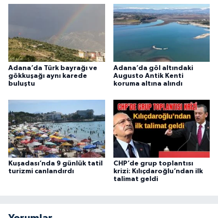
Adana’da Türk bayrağı ve
Adana’da göl altındaki
gökkuşağı aynı karede
Augusto Antik Kenti
buluştu
koruma altına alındı
Kuşadası’nda 9 günlük tatil
CHP’de grup toplantısı
turizmi canlandırdı
krizi: Kılıçdaroğlu’ndan ilk
talimat geldi