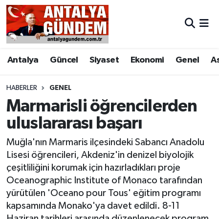
Antalya
Antalya Nöbetçi Eczaneler
Antalya
Güncel
Siyaset
Ekonomi
Genel
A
Asayiş
Antalya Hava Durumu
Bilim & Teknoloji
Antalya Namaz Vakitleri
HABERLER
GENEL
Marmarisli öğrencilerden
Bölge
Antalya Trafik Yoğunluk Haritası
uluslararası başarı
EĞİTİM
Süper Lig Puan Durumu ve Fikstür
Muğla'nın Marmaris ilçesindeki Sabancı Anadolu
Lisesi öğrencileri, Akdeniz'in denizel biyolojik
Ekonomi
Tüm Manşetler
çeşitliliğini korumak için hazırladıkları proje
Oceanographic Institute of Monaco tarafından
Genel
Son Dakika Haberleri
yürütülen 'Oceano pour Tous' eğitim programı
kapsamında Monako'ya davet edildi. 8-11
Görüntülü Haber
Haber Arşivi
Haziran tarihleri arasında düzenlenecek program