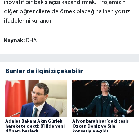
inovatif bir bakış açısı kazandırmak. Projemizin
diğer öğrencilere de örnek olacağına inanıyoruz"
ifadelerini kullandı.
Kaynak:
DHA
Bunlar da ilginizi çekebilir
Adalet Bakanı Akın Gürlek
Afyonkarahisar’daki tesis
harekete geçti: 81 ilde yeni
Özcan Deniz ve Sıla
dönem başladı
konseriyle açıldı