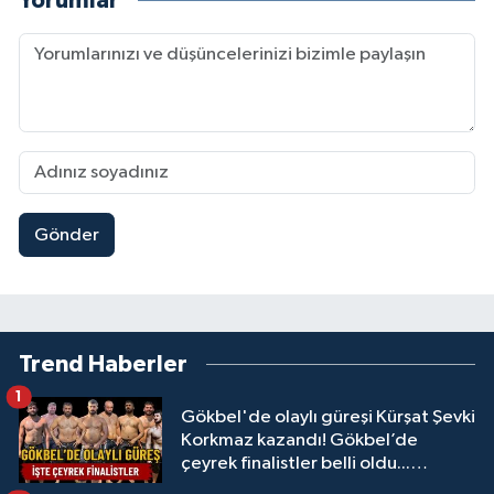
Yorumlar
Gönder
Trend Haberler
1
Gökbel'de olaylı güreşi Kürşat Şevki
Korkmaz kazandı! Gökbel’de
çeyrek finalistler belli oldu...
Megastar Ali Gürbüz elendi!