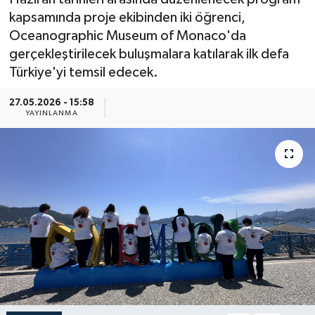
kapsamında proje ekibinden iki öğrenci,
Güncel
Oceanographic Museum of Monaco'da
gerçekleştirilecek buluşmalara katılarak ilk defa
Kültür & Sanat
Türkiye'yi temsil edecek.
Magazin
27.05.2026 - 15:58
YAYINLANMA
Resmi İlan
Sağlık & Yaşam
Siyaset
Spor