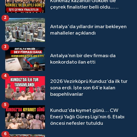
Korkmaz kazandı! Gökbel’de
çeyrek finalistler belli oldu...
Megastar Ali Gürbüz elendi!
2
Antalya'da yıllardır imar bekleyen
mahalleler açıklandı
3
Antalya’nın bir dev firması da
konkordato ilan etti
4
2026 Vezirköprü Kunduz’da ilk tur
sona erdi. İşte son 64’e kalan
başpehlivanlar
5
Kunduz’da kıymet günü… CW
Enerji Yağlı Güreş Ligi’nin 6. Etabı
öncesi nefesler tutuldu
6