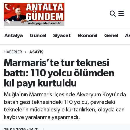
Antalya
Antalya Nöbetçi Eczaneler
Antalya
Güncel
Siyaset
Ekonomi
Genel
A
Asayiş
Antalya Hava Durumu
Bilim & Teknoloji
Antalya Namaz Vakitleri
HABERLER
ASAYIŞ
Marmaris’te tur teknesi
Bölge
Antalya Trafik Yoğunluk Haritası
battı: 110 yolcu ölümden
kıl payı kurtuldu
EĞİTİM
Süper Lig Puan Durumu ve Fikstür
Muğla'nın Marmaris ilçesinde Akvaryum Koyu'nda
Ekonomi
Tüm Manşetler
batan gezi teknesindeki 110 yolcu, çevredeki
teknelerin müdahalesiyle kurtarılırken, olayda can
Genel
Son Dakika Haberleri
kaybı ve yaralanma yaşanmadı.
Görüntülü Haber
Haber Arşivi
29.05.2026 - 14:31