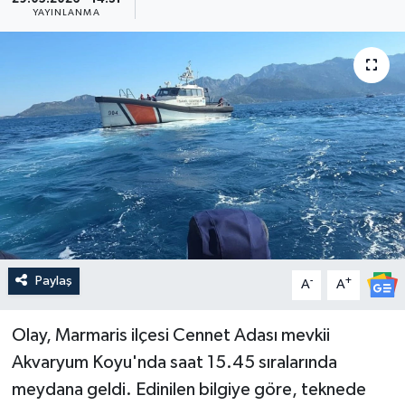
YAYINLANMA
Güncel
Kültür & Sanat
Magazin
Resmi İlan
Sağlık & Yaşam
Siyaset
Paylaş
-
+
A
A
Spor
Olay, Marmaris ilçesi Cennet Adası mevkii
Akvaryum Koyu'nda saat 15.45 sıralarında
meydana geldi. Edinilen bilgiye göre, teknede