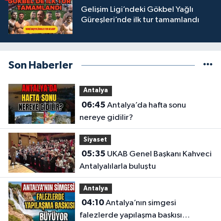
Gelişim Ligi’ndeki Gökbel Yağlı
Güreşleri’nde ilk tur tamamlandı
Son Haberler
Antalya
06:45
Antalya’da hafta sonu
nereye gidilir?
Siyaset
05:35
UKAB Genel Başkanı Kahveci
Antalyalılarla buluştu
Antalya
04:10
Antalya’nın simgesi
falezlerde yapılaşma baskısı