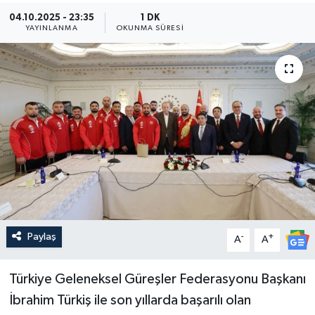
04.10.2025 - 23:35
1 DK
Güncel
YAYINLANMA
OKUNMA SÜRESI
Kültür & Sanat
Magazin
Resmi İlan
Sağlık & Yaşam
Siyaset
Paylaş
-
+
Spor
A
A
Türkiye Geleneksel Güreşler Federasyonu Başkanı
İbrahim Türkiş ile son yıllarda başarılı olan