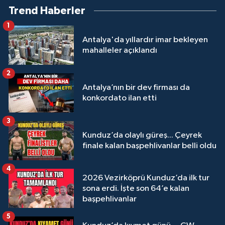
Trend Haberler
1
Antalya'da yıllardır imar bekleyen
mahalleler açıklandı
2
Antalya’nın bir dev firması da
konkordato ilan etti
3
Kunduz’da olaylı güreş... Çeyrek
finale kalan başpehlivanlar belli oldu
4
2026 Vezirköprü Kunduz’da ilk tur
sona erdi. İşte son 64’e kalan
başpehlivanlar
5