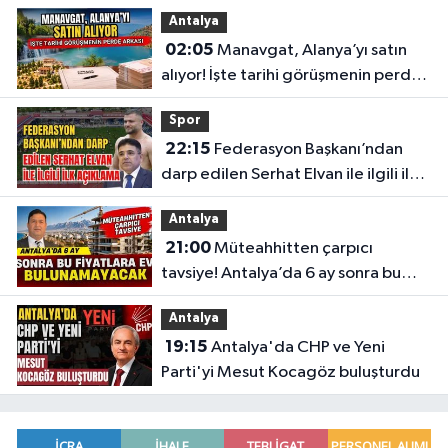
Antalya
02:05
Manavgat, Alanya’yı satın
alıyor! İşte tarihi görüşmenin perde
arkası
Spor
22:15
Federasyon Başkanı’ndan
darp edilen Serhat Elvan ile ilgili ilk
açıklama
Antalya
21:00
Müteahhitten çarpıcı
tavsiye! Antalya’da 6 ay sonra bu
fiyatlara ev bulunamayacak
Antalya
19:15
Antalya'da CHP ve Yeni
Parti'yi Mesut Kocagöz buluşturdu