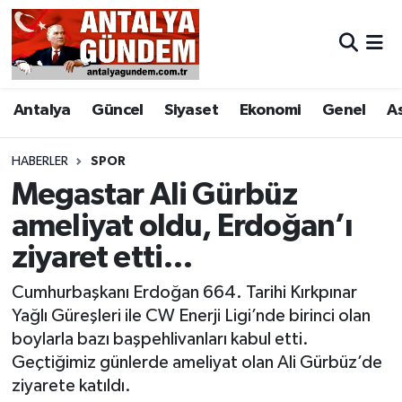
Antalya
Antalya Nöbetçi Eczaneler
Antalya
Güncel
Siyaset
Ekonomi
Genel
A
Asayiş
Antalya Hava Durumu
Bilim & Teknoloji
Antalya Namaz Vakitleri
HABERLER
SPOR
Megastar Ali Gürbüz
Bölge
Antalya Trafik Yoğunluk Haritası
ameliyat oldu, Erdoğan’ı
ziyaret etti…
EĞİTİM
Süper Lig Puan Durumu ve Fikstür
Cumhurbaşkanı Erdoğan 664. Tarihi Kırkpınar
Ekonomi
Tüm Manşetler
Yağlı Güreşleri ile CW Enerji Ligi’nde birinci olan
boylarla bazı başpehlivanları kabul etti.
Genel
Son Dakika Haberleri
Geçtiğimiz günlerde ameliyat olan Ali Gürbüz’de
ziyarete katıldı.
Görüntülü Haber
Haber Arşivi