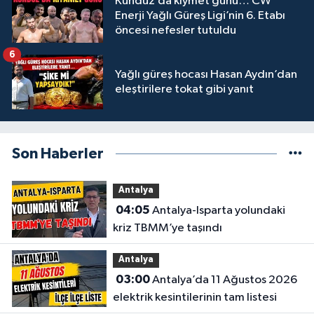
Kunduz’da kıymet günü… CW
Enerji Yağlı Güreş Ligi’nin 6. Etabı
öncesi nefesler tutuldu
6
Yağlı güreş hocası Hasan Aydın’dan
eleştirilere tokat gibi yanıt
Son Haberler
Antalya
04:05
Antalya-Isparta yolundaki
kriz TBMM’ye taşındı
Antalya
03:00
Antalya’da 11 Ağustos 2026
elektrik kesintilerinin tam listesi