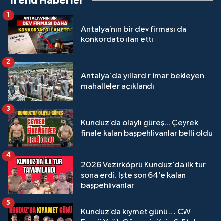
Trend Haberler
1
Antalya’nın bir dev firması da
konkordato ilan etti
2
Antalya'da yıllardır imar bekleyen
mahalleler açıklandı
3
Kunduz’da olaylı güreş... Çeyrek
finale kalan başpehlivanlar belli oldu
4
2026 Vezirköprü Kunduz’da ilk tur
sona erdi. İşte son 64’e kalan
başpehlivanlar
5
Kunduz’da kıymet günü… CW