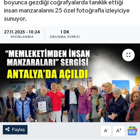
boyunca gezdiği coğrafyalarda tanıklık ettiği
insan manzaralarını 25 özel fotoğrafla izleyiciye
Güncel
sunuyor.
Kültür & Sanat
27.11.2025 - 10:24
1 DK
YAYINLANMA
OKUNMA SÜRESI
Magazin
Resmi İlan
Sağlık & Yaşam
Siyaset
Spor
Paylaş
-
+
A
A