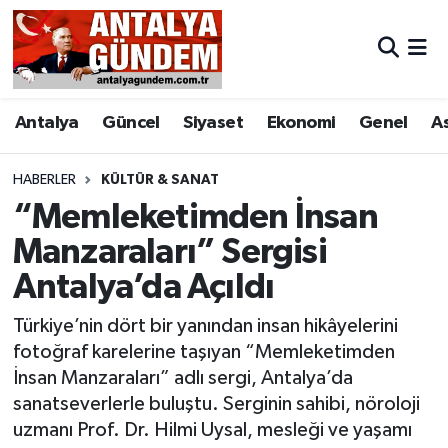
Antalya
Antalya Nöbetçi Eczaneler
Antalya
Güncel
Siyaset
Ekonomi
Genel
A
Asayiş
Antalya Hava Durumu
Bilim & Teknoloji
Antalya Namaz Vakitleri
HABERLER
KÜLTÜR & SANAT
“Memleketimden İnsan
Bölge
Antalya Trafik Yoğunluk Haritası
Manzaraları” Sergisi
Antalya’da Açıldı
EĞİTİM
Süper Lig Puan Durumu ve Fikstür
Türkiye’nin dört bir yanından insan hikâyelerini
Ekonomi
Tüm Manşetler
fotoğraf karelerine taşıyan “Memleketimden
İnsan Manzaraları” adlı sergi, Antalya’da
Genel
Son Dakika Haberleri
sanatseverlerle buluştu. Serginin sahibi, nöroloji
uzmanı Prof. Dr. Hilmi Uysal, mesleği ve yaşamı
Görüntülü Haber
Haber Arşivi