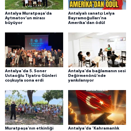
Antalya Muratpaşa’da
Antalyalı sanatçı Lelya
Aytmatov’un mirası
Bayramoğulları’na
büyüyor
Amerika’dan ödül
Antalya'da 5. Soner
Antalya’da bağlamanın sesi
Ustaoğlu Tiyatro Günleri
Değirmenönü’nde
coşkuyla sona erdi
yankılanıyor
Muratpaşa’nın etkinliği
Antalya’da ‘Kahramanlık