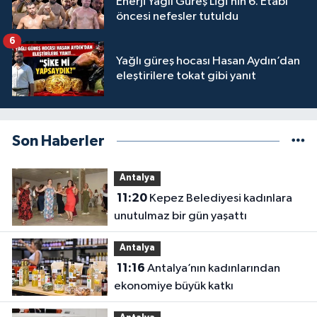
Enerji Yağlı Güreş Ligi’nin 6. Etabı
öncesi nefesler tutuldu
6
Yağlı güreş hocası Hasan Aydın’dan
eleştirilere tokat gibi yanıt
Son Haberler
Antalya
11:20
Kepez Belediyesi kadınlara
unutulmaz bir gün yaşattı
Antalya
11:16
Antalya’nın kadınlarından
ekonomiye büyük katkı