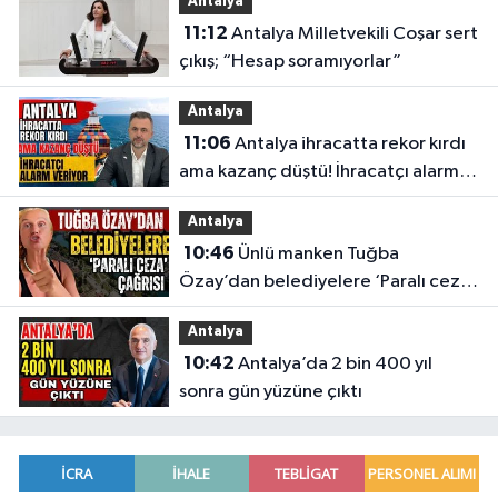
Antalya
11:12
Antalya Milletvekili Coşar sert
çıkış; “Hesap soramıyorlar”
Antalya
11:06
Antalya ihracatta rekor kırdı
ama kazanç düştü! İhracatçı alarm
veriyor
Antalya
10:46
Ünlü manken Tuğba
Özay’dan belediyelere ‘Paralı ceza’
çağrısı
Antalya
10:42
Antalya’da 2 bin 400 yıl
sonra gün yüzüne çıktı