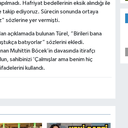
pılmadı. Hafriyat bedellerinin eksik alındığı ile
z de takip ediyoruz. Sürecin sonunda ortaya
” sözlerine yer vermişti.
n açıklamada bulunan Türel, “Birileri bana
tukça batıyorlar” sözlerini ekledi.
nan Muhittin Böcek’in davasında itirafçı
olun, sahibinizi ‘Çalmışlar ama benim hiç
fadelerini kullandı.