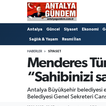
Antalya
Antalya Nöbetçi Eczaneler
Antalya
Güncel
Siyaset
Ekonomi
G
Asayiş
Antalya Hava Durumu
Sağlık & Yaşam
Resmi İlan
Bilim & Teknoloji
Antalya Namaz Vakitleri
HABERLER
SIYASET
Bölge
Antalya Trafik Yoğunluk Haritası
Menderes Tür
EĞİTİM
Süper Lig Puan Durumu ve Fikstür
“Sahibinizi 
Ekonomi
Tüm Manşetler
Antalya Büyükşehir belediyesi e
Genel
Son Dakika Haberleri
Belediyesi Genel Sekreteri Can
Görüntülü Haber
Haber Arşivi