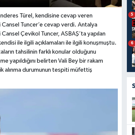
5
enderes Türel, kendisine cevap veren
i Cansel Tuncer’e cevap verdi. Antalya
i Cansel Çevikol Tuncer, ASBAŞ’ta yapılan
isi ile ilgili açıklamaları ile ilgili konuşmuştu.
6
ların tahsilinin farklı konular olduğunu
me yapıldığını belirten Vali Bey bir rakam
ksik alınma durumunun tespiti müfettiş