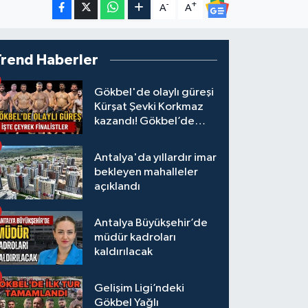
-
+
A
A
Trend Haberler
Gökbel'de olaylı güreşi
Kürşat Şevki Korkmaz
kazandı! Gökbel’de
çeyrek finalistler belli
oldu... Megastar Ali
Antalya'da yıllardır imar
Gürbüz elendi!
bekleyen mahalleler
açıklandı
Antalya Büyükşehir’de
müdür kadroları
kaldırılacak
Gelişim Ligi’ndeki
Gökbel Yağlı