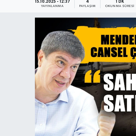
15.10.2025 - 12:37
4
1 DK
YAYINLANMA
PAYLAŞIM
OKUNMA SÜRESI
Güncel
Kültür & Sanat
Magazin
Resmi İlan
Sağlık & Yaşam
Siyaset
Spor