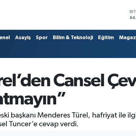
BI
64
DO
47
EU
55
enel
Asayiş
Spor
Bilim & Teknoloji
Eğitim
Magaz
ST
64
GR
65
Bİ
13
el’den Cansel Çev
satmayın”
ski başkanı Menderes Türel, hafriyat ile il
sel Tuncer’e cevap verdi.