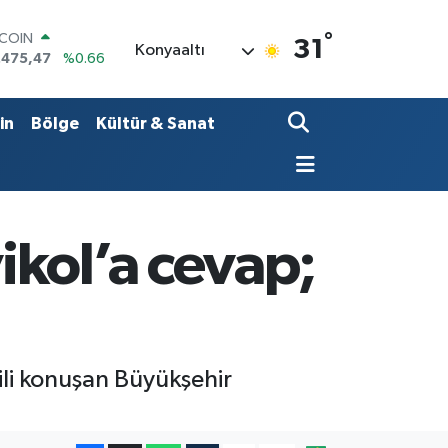
TCOIN
.475,47
%0.66
°
31
Konyaaltı
LAR
,5971
%0.05
RO
,1336
%0.18
in
Bölge
Kültür & Sanat
ERLİN
,2534
%0.22
AM ALTIN
18.23
%0.39
ST100
.703
%0
ikol’a cevap;
gili konuşan Büyükşehir