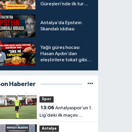
Güreşleri’nde ilk tur
tamamlandı
Antalya’da Epstein
Skandalı iddiası
Yağlı güreş hocası
Hasan Aydın’dan
eleştirilere tokat gibi
yanıt
Son Haberler
Spor
13:06
Antalyaspor’un 1.
Lig’deki ilk maçını
yönetecek hakem belli
Antalya
oldu