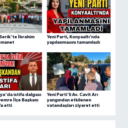
 Serik’te İbrahim
Yeni Parti, Konyaaltı’nda
emanet
yapılanmasını tamamladı
a'da istifa dalgası
Yeni Parti'li Av. Cavit Arı
Demre İlçe Başkanı
yangından etkilenen
fa etti
vatandaşları ziyaret etti