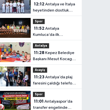
12:12
Antalya ve İtalya
heyetinden dostluk
mesajı
Spor
11:52
Antalya
Kumluca’da ilk
karşılaşma
Antalya
11:28
Kepez Belediye
Başkanı Mesut Kocagöz
ailelerin sorununa
Asayiş
çözüm arıyor
11:23
Antalya’da plaj
faresini çaldığı telefon
ele verdi
Spor
11:01
Antalyaspor’da
transfer engelinde