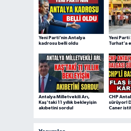
Yeni Parti’nin Antalya
Yeni Parti
kadrosu belli oldu
Turhat’a 
Antalya Milletvekili Arı,
CHP Antaly
Kaş'taki 11 yıllık bekleyişin
sürüyor! 
akıbetini sordu!
Caner isti