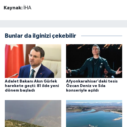
Kaynak:
İHA
Bunlar da ilginizi çekebilir
Adalet Bakanı Akın Gürlek
Afyonkarahisar’daki tesis
harekete geçti: 81 ilde yeni
Özcan Deniz ve Sıla
dönem başladı
konseriyle açıldı