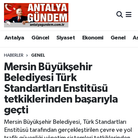
Antalya
Antalya Nöbetçi Eczaneler
Antalya
Güncel
Siyaset
Ekonomi
Genel
A
Asayiş
Antalya Hava Durumu
Bilim & Teknoloji
Antalya Namaz Vakitleri
HABERLER
GENEL
Mersin Büyükşehir
Bölge
Antalya Trafik Yoğunluk Haritası
Belediyesi Türk
Standartları Enstitüsü
EĞİTİM
Süper Lig Puan Durumu ve Fikstür
tetkiklerinden başarıyla
Ekonomi
Tüm Manşetler
geçti
Genel
Son Dakika Haberleri
Mersin Büyükşehir Belediyesi, Türk Standartları
Enstitüsü tarafından gerçekleştirilen çevre ve yol
Görüntülü Haber
Haber Arşivi