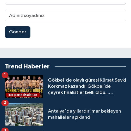
Gönder
Trend Haberler
1
Gökbel'de olaylı güreşi Kürşat Şevki
Korkmaz kazandı! Gökbel’de
çeyrek finalistler belli oldu...
Megastar Ali Gürbüz elendi!
2
Antalya'da yıllardır imar bekleyen
mahalleler açıklandı
3