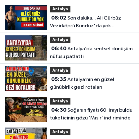
Antalya
08:02
Son dakika... Ali Gürbüz
Vezirköprü Kunduz'da yok...
Antalyalı başpehlivanın ismi
Antalya
sistemden silindi
06:40
Antalya’da kentsel dönüşüm
nüfusu patlattı
Antalya
05:35
Antalya’nın en güzel
günübirlik gezi rotaları!
Antalya
04:30
Soğanın fiyatı 60 lirayı buldu
tüketicinin gözü ‘Mısır’ indiriminde
Antalya