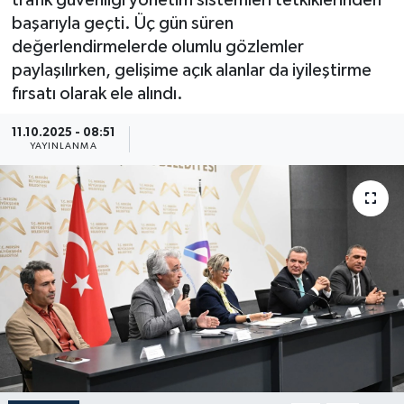
trafik güvenliği yönetim sistemleri tetkiklerinden
başarıyla geçti. Üç gün süren
Güncel
değerlendirmelerde olumlu gözlemler
paylaşılırken, gelişime açık alanlar da iyileştirme
Kültür & Sanat
fırsatı olarak ele alındı.
Magazin
11.10.2025 - 08:51
YAYINLANMA
Resmi İlan
Sağlık & Yaşam
Siyaset
Spor