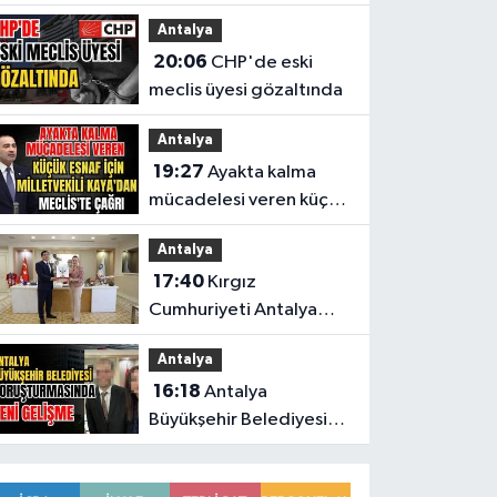
krizi yargıda!
Antalya
20:06
CHP'de eski
meclis üyesi gözaltında
Antalya
19:27
Ayakta kalma
mücadelesi veren küçük
esnaf için Milletvekili
Antalya
Kaya'dan Meclis'te
17:40
Kırgız
çağrı
Cumhuriyeti Antalya
Başkonsolosu’ndan
Antalya
anlamlı ziyaret
16:18
Antalya
Büyükşehir Belediyesi
soruşturmasında yeni
gelişme