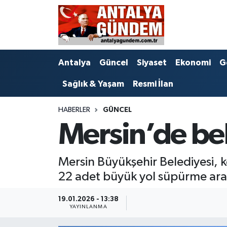
Antalya
Antalya Nöbetçi Eczaneler
Antalya
Güncel
Siyaset
Ekonomi
G
Asayiş
Antalya Hava Durumu
Sağlık & Yaşam
Resmi İlan
Bilim & Teknoloji
Antalya Namaz Vakitleri
HABERLER
GÜNCEL
Bölge
Antalya Trafik Yoğunluk Haritası
Mersin’de bek
EĞİTİM
Süper Lig Puan Durumu ve Fikstür
Mersin Büyükşehir Belediyesi, k
Ekonomi
Tüm Manşetler
22 adet büyük yol süpürme arac
Genel
Son Dakika Haberleri
19.01.2026 - 13:38
YAYINLANMA
Görüntülü Haber
Haber Arşivi