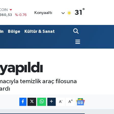
°
LAR
31
Konyaaltı
7143
%0.16
RO
,0317
%-0.02
RLİN
in
Bölge
Kültür & Sanat
,2463
%0.07
AM ALTIN
4.81
%1.44
T100
799
%70
TCOIN
yapıldı
360,53
%-0.76
acıyla temizlik araç filosuna
ardı
-
+
A
A