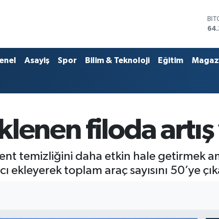
DO
47,
EU
55
STE
enel
Asayiş
Spor
Bilim & Teknoloji
Eğitim
Magaz
64
GR
657
BİS
13.
BI
lenen filoda artış 
64.
ent temizliğini daha etkin hale getirmek am
ı ekleyerek toplam araç sayısını 50’ye çık