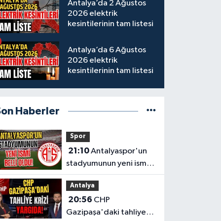
Antalya’da 2 Ağustos
2026 elektrik
kesintilerinin tam listesi
Antalya’da 6 Ağustos
2026 elektrik
kesintilerinin tam listesi
Son Haberler
Spor
21:10
Antalyaspor'un
stadyumunun yeni ismi
belli oldu!
Antalya
20:56
CHP
Gazipaşa'daki tahliye