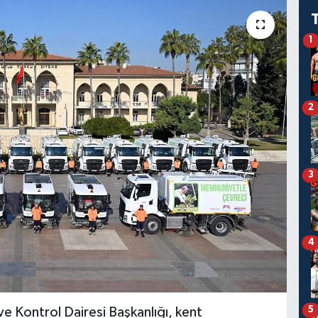
1
2
3
4
5
 Kontrol Dairesi Başkanlığı, kent