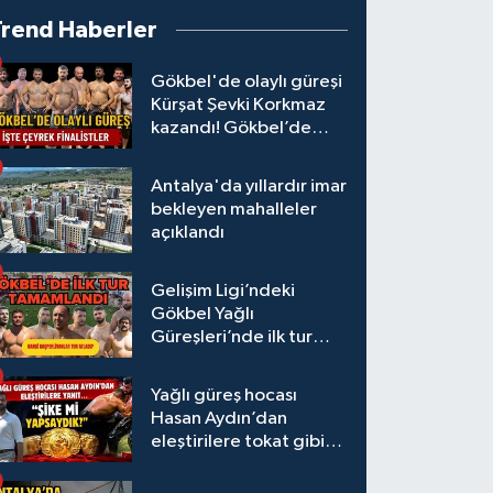
Trend Haberler
Gökbel'de olaylı güreşi
Kürşat Şevki Korkmaz
kazandı! Gökbel’de
çeyrek finalistler belli
oldu... Megastar Ali
Antalya'da yıllardır imar
Gürbüz elendi!
bekleyen mahalleler
açıklandı
Gelişim Ligi’ndeki
Gökbel Yağlı
Güreşleri’nde ilk tur
tamamlandı
Yağlı güreş hocası
Hasan Aydın’dan
eleştirilere tokat gibi
yanıt