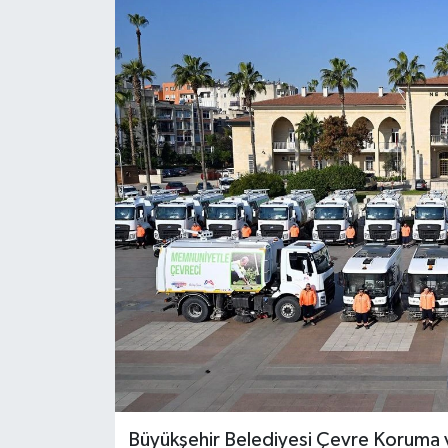
Güncel
Kültür & Sanat
Magazin
Resmi İlan
Sağlık & Yaşam
Siyaset
Spor
Büyükşehir Belediyesi Çevre Koruma ve