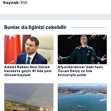
Kaynak:
İHA
Bunlar da ilginizi çekebilir
Adalet Bakanı Akın Gürlek
Afyonkarahisar’daki tesis
harekete geçti: 81 ilde yeni
Özcan Deniz ve Sıla
dönem başladı
konseriyle açıldı