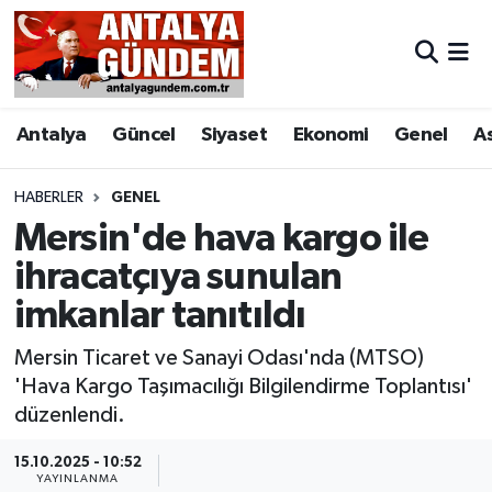
Antalya
Antalya Nöbetçi Eczaneler
Antalya
Güncel
Siyaset
Ekonomi
Genel
A
Asayiş
Antalya Hava Durumu
Bilim & Teknoloji
Antalya Namaz Vakitleri
HABERLER
GENEL
Mersin'de hava kargo ile
Bölge
Antalya Trafik Yoğunluk Haritası
ihracatçıya sunulan
imkanlar tanıtıldı
EĞİTİM
Süper Lig Puan Durumu ve Fikstür
Mersin Ticaret ve Sanayi Odası'nda (MTSO)
Ekonomi
Tüm Manşetler
'Hava Kargo Taşımacılığı Bilgilendirme Toplantısı'
düzenlendi.
Genel
Son Dakika Haberleri
15.10.2025 - 10:52
Görüntülü Haber
Haber Arşivi
YAYINLANMA