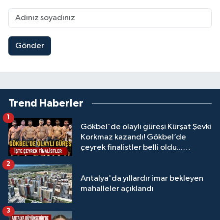
Gönder
Trend Haberler
1
Gökbel'de olaylı güreşi Kürşat Şevki
Korkmaz kazandı! Gökbel’de
çeyrek finalistler belli oldu...
Megastar Ali Gürbüz elendi!
2
Antalya'da yıllardır imar bekleyen
mahalleler açıklandı
3