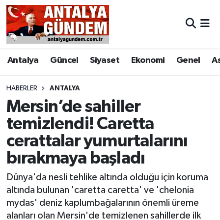
Antalya
Antalya Nöbetçi Eczaneler
Antalya
Güncel
Siyaset
Ekonomi
Genel
A
Asayiş
Antalya Hava Durumu
Bilim & Teknoloji
Antalya Namaz Vakitleri
HABERLER
ANTALYA
Mersin’de sahiller
Bölge
Antalya Trafik Yoğunluk Haritası
temizlendi! Caretta
cerattalar yumurtalarını
EĞİTİM
Süper Lig Puan Durumu ve Fikstür
bırakmaya başladı
Ekonomi
Tüm Manşetler
Dünya'da nesli tehlike altında olduğu için koruma
Genel
Son Dakika Haberleri
altında bulunan 'caretta caretta' ve 'chelonia
mydas' deniz kaplumbağalarının önemli üreme
Görüntülü Haber
Haber Arşivi
alanları olan Mersin'de temizlenen sahillerde ilk