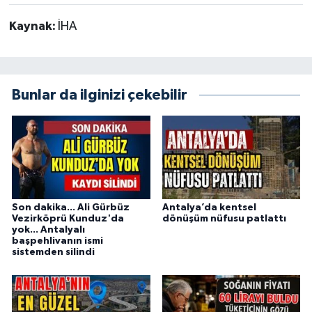
Kaynak:
İHA
Bunlar da ilginizi çekebilir
Son dakika... Ali Gürbüz
Antalya’da kentsel
Vezirköprü Kunduz'da
dönüşüm nüfusu patlattı
yok... Antalyalı
başpehlivanın ismi
sistemden silindi