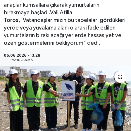
anaçlar kumsallara çıkarak yumurtalarını
Güncel
bırakmaya başladı.Vali Atilla
Toros,"Vatandaşlarımızın bu tabelaları gördükleri
Kültür & Sanat
yerde veya yuvalama alanı olarak ifade edilen
yumurtaların bırakılacağı yerlerde hassasiyet ve
Magazin
özen göstermelerini bekliyorum" dedi.
Resmi İlan
06.06.2026 - 13:28
YAYINLANMA
Sağlık & Yaşam
Siyaset
Spor