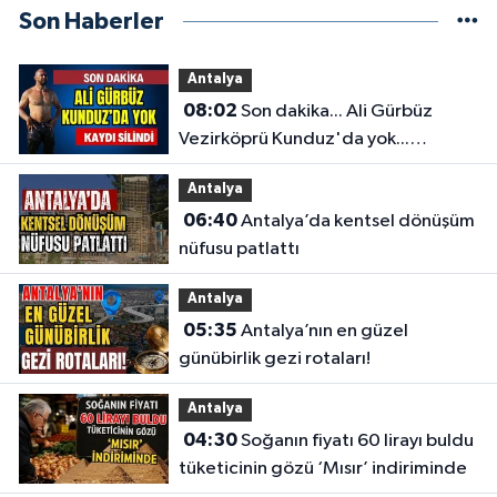
Son Haberler
Antalya
08:02
Son dakika... Ali Gürbüz
Vezirköprü Kunduz'da yok...
Antalyalı başpehlivanın ismi
Antalya
sistemden silindi
06:40
Antalya’da kentsel dönüşüm
nüfusu patlattı
Antalya
05:35
Antalya’nın en güzel
günübirlik gezi rotaları!
Antalya
04:30
Soğanın fiyatı 60 lirayı buldu
tüketicinin gözü ‘Mısır’ indiriminde