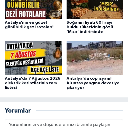
Antalya’nın en güzel
Soğanın fiyatı 60 lirayı
günübirlik gezi rotaları!
buldu tüketicinin gözü
‘Mısır’ indiriminde
Antalya’da 7 Ağustos 2026
Antalya’da çöp isyanı!
elektrik kesintilerinin tam
Altıntaş yangına davetiye
listesi
çıkarıyor
Yorumlar