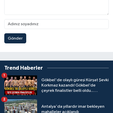
Gönder
Trend Haberler
1
Gökbel'de olaylı güreşi Kürşat Şevki
Korkmaz kazandı! Gökbel’de
çeyrek finalistler belli oldu...
Megastar Ali Gürbüz elendi!
2
Antalya'da yıllardır imar bekleyen
mahalleler açıklandı