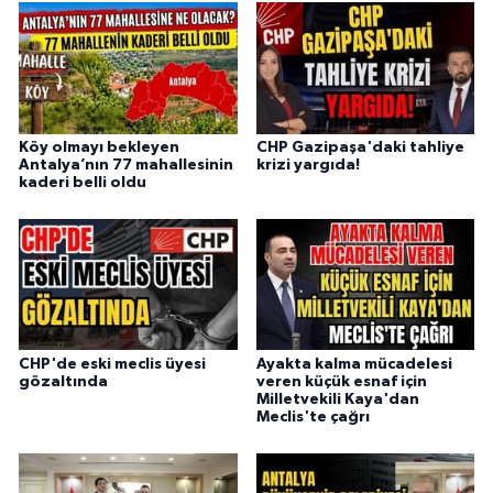
Köy olmayı bekleyen
CHP Gazipaşa'daki tahliye
Antalya’nın 77 mahallesinin
krizi yargıda!
kaderi belli oldu
CHP'de eski meclis üyesi
Ayakta kalma mücadelesi
gözaltında
veren küçük esnaf için
Milletvekili Kaya'dan
Meclis'te çağrı