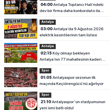
04:00
Antalya Toptancı Hali’ndeki
dev bir firma daha konkordato ilan
etti
Antalya
03:00
Antalya’da 9 Ağustos 2026
elektrik kesintilerinin tam listesi
Antalya
02:15
Köy olmayı bekleyen
Antalya’nın 77 mahallesinin kaderi
belli oldu
Spor
01:05
Antalyaspor sezonun ilk
maçında Keçiörengücü’nü ağırlıyor
Spor
21:10
Antalyaspor'un stadyumunun
yeni ismi belli oldu!