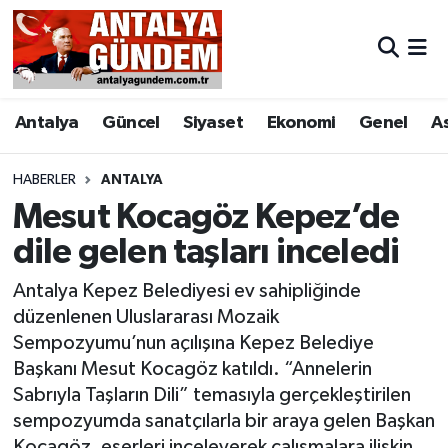
Antalya
Antalya Nöbetçi Eczaneler
Antalya
Güncel
Siyaset
Ekonomi
Genel
A
Asayiş
Antalya Hava Durumu
Bilim & Teknoloji
Antalya Namaz Vakitleri
HABERLER
ANTALYA
Mesut Kocagöz Kepez’de
Bölge
Antalya Trafik Yoğunluk Haritası
dile gelen taşları inceledi
EĞİTİM
Süper Lig Puan Durumu ve Fikstür
Antalya Kepez Belediyesi ev sahipliğinde
düzenlenen Uluslararası Mozaik
Ekonomi
Tüm Manşetler
Sempozyumu’nun açılışına Kepez Belediye
Başkanı Mesut Kocagöz katıldı. “Annelerin
Genel
Son Dakika Haberleri
Sabrıyla Taşların Dili” temasıyla gerçekleştirilen
sempozyumda sanatçılarla bir araya gelen Başkan
Görüntülü Haber
Haber Arşivi
Kocagöz, eserleri inceleyerek çalışmalara ilişkin