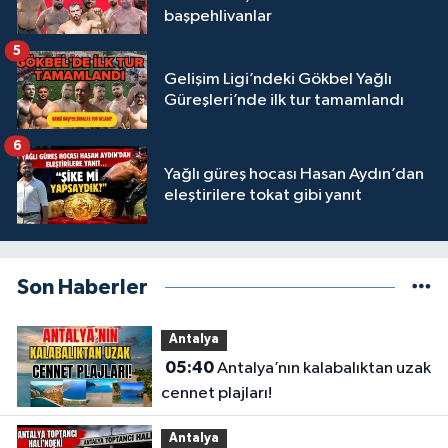
başpehlivanlar
5
Gelişim Ligi’ndeki Gökbel Yağlı
Güreşleri’nde ilk tur tamamlandı
6
Yağlı güreş hocası Hasan Aydın’dan
eleştirilere tokat gibi yanıt
Son Haberler
Antalya
05:40
Antalya’nın kalabalıktan uzak
cennet plajları!
Antalya