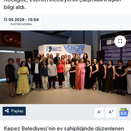
bilgi aldı.
Güncel
11.05.2026 - 10:04
YAYINLANMA
Kültür & Sanat
Magazin
Resmi İlan
Sağlık & Yaşam
Siyaset
Spor
Paylaş
-
+
A
A
Kepez Belediyesi’nin ev sahipliğinde düzenlenen