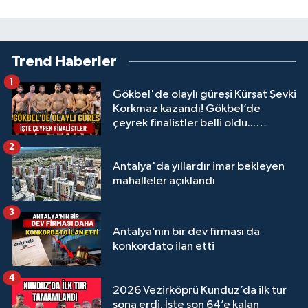
Trend Haberler
1
Gökbel'de olaylı güreşi Kürşat Şevki
Korkmaz kazandı! Gökbel’de
çeyrek finalistler belli oldu...
Megastar Ali Gürbüz elendi!
2
Antalya'da yıllardır imar bekleyen
mahalleler açıklandı
3
Antalya’nın bir dev firması da
konkordato ilan etti
4
2026 Vezirköprü Kunduz’da ilk tur
sona erdi. İşte son 64’e kalan