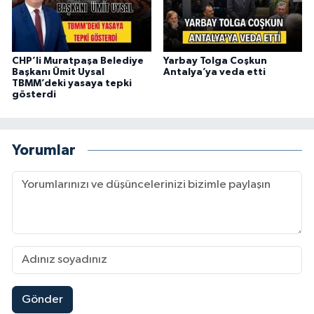
CHP’li Muratpaşa Belediye
Yarbay Tolga Coşkun
Başkanı Ümit Uysal
Antalya’ya veda etti
TBMM’deki yasaya tepki
gösterdi
Yorumlar
Gönder