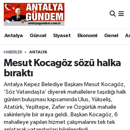
Antalya
Antalya Nöbetçi Eczaneler
Antalya
Güncel
Siyaset
Ekonomi
Genel
A
Asayiş
Antalya Hava Durumu
Bilim & Teknoloji
Antalya Namaz Vakitleri
HABERLER
ANTALYA
Mesut Kocagöz sözü halka
Bölge
Antalya Trafik Yoğunluk Haritası
bıraktı
EĞİTİM
Süper Lig Puan Durumu ve Fikstür
Antalya Kepez Belediye Başkanı Mesut Kocagöz,
‘Söz Vatandaşta’ diyerek mahallelere taşıdığı halk
Ekonomi
Tüm Manşetler
günleri buluşması kapsamında Ulus, Yükseliş,
Atatürk, Yeşiltepe, Zafer ve Özgürlük mahalle
Genel
Son Dakika Haberleri
sakinleriyle bir araya geldi. Başkan Kocagöz, 6
mahalleye yapılan hizmet çalışmalarını tek tek
Görüntülü Haber
Haber Arşivi
anlatarak vatandaşları bilgilendirdi.