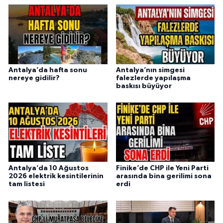
Antalya’da hafta sonu
Antalya’nın simgesi
nereye gidilir?
falezlerde yapılaşma
baskısı büyüyor
Antalya’da 10 Ağustos
Finike’de CHP ile Yeni Parti
2026 elektrik kesintilerinin
arasında bina gerilimi sona
tam listesi
erdi