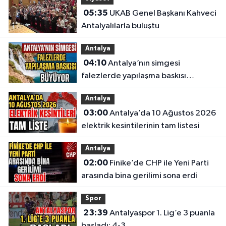
05:35
UKAB Genel Başkanı Kahveci
Antalyalılarla buluştu
Antalya
04:10
Antalya’nın simgesi
falezlerde yapılaşma baskısı
büyüyor
Antalya
03:00
Antalya’da 10 Ağustos 2026
elektrik kesintilerinin tam listesi
Antalya
02:00
Finike’de CHP ile Yeni Parti
arasında bina gerilimi sona erdi
Spor
23:39
Antalyaspor 1. Lig’e 3 puanla
başladı: 4-3