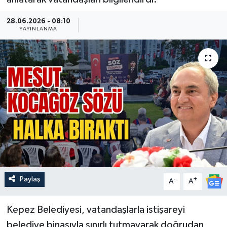
Güncel
28.06.2026 - 08:10
YAYINLANMA
Kültür & Sanat
Magazin
Resmi İlan
Sağlık & Yaşam
Siyaset
Spor
Paylaş
-
+
A
A
Kepez Belediyesi, vatandaşlarla istişareyi
belediye binasıyla sınırlı tutmayarak doğrudan