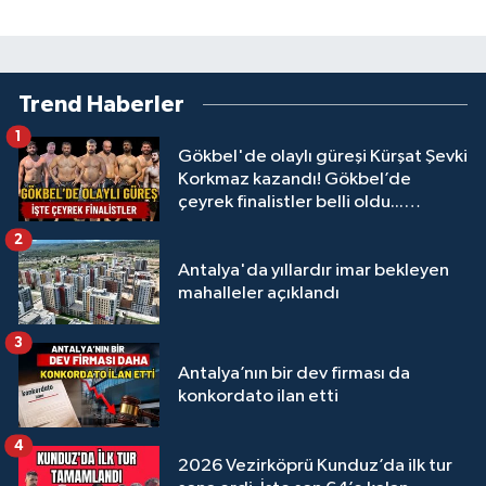
Trend Haberler
1
Gökbel'de olaylı güreşi Kürşat Şevki
Korkmaz kazandı! Gökbel’de
çeyrek finalistler belli oldu...
Megastar Ali Gürbüz elendi!
2
Antalya'da yıllardır imar bekleyen
mahalleler açıklandı
3
Antalya’nın bir dev firması da
konkordato ilan etti
4
2026 Vezirköprü Kunduz’da ilk tur