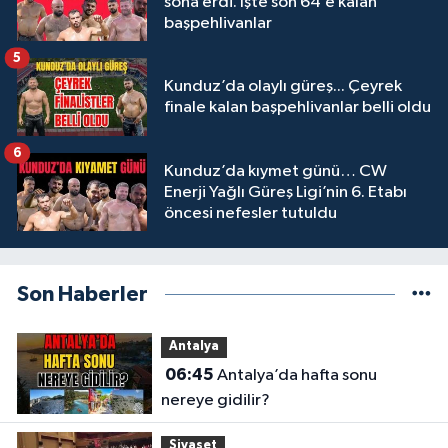
sona erdi. İşte son 64’e kalan
başpehlivanlar
5
Kunduz’da olaylı güreş... Çeyrek
finale kalan başpehlivanlar belli oldu
6
Kunduz’da kıymet günü… CW
Enerji Yağlı Güreş Ligi’nin 6. Etabı
öncesi nefesler tutuldu
Son Haberler
Antalya
06:45
Antalya’da hafta sonu
nereye gidilir?
Siyaset