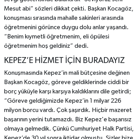
Mesut abi” sözleri dikkat çekti. Başkan Kocagöz,
konuşması sırasında mahalle sakinleri arasında
öğretmenini görünce duygu dolu anlar yaşandı.
“Benim kıymetli öğretmenim, eli öpülesi
öğretmenim hoş geldiniz” dedi.
KEPEZ’E HİZMET İÇİN BURADAYIZ
Konuşmasında Kepez’in mali bütçesine değinen
Başkan Kocagöz, göreve geldiklerinde ciddi bir
borç yüküyle karşı karşıya kaldıklarını dile getirdi;
“Göreve geldiğimizde Kepez’in 1 milyar 226
milyon borcu vardı. Çok şaşırdık. Hiçbir mazeret
başarının yerini tutamazdı. Biz Kepez'e başarısız
olmaya gelmedik. Çünkü Cumhuriyet Halk Partisi,
Kepez’de 30 yıl sonra iktidar olmuştu. Sizler bize