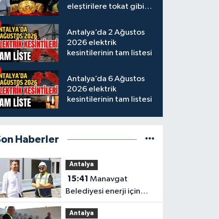
eleştirilere tokat gibi
yanıt
Antalya’da 2 Ağustos
2026 elektrik
kesintilerinin tam listesi
Antalya’da 6 Ağustos
2026 elektrik
kesintilerinin tam listesi
Son Haberler
Antalya
15:41
Manavgat
Belediyesi enerji için
çalışmaya devam ediyor
Antalya