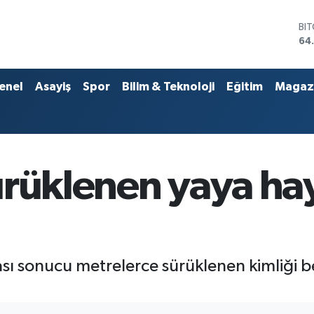
DO
47
EU
55
ST
enel
Asayiş
Spor
Bilim & Teknoloji
Eğitim
Magaz
64
GR
65
Bİ
13
BI
ürüklenen yaya hay
64
ı sonucu metrelerce sürüklenen kimliği b