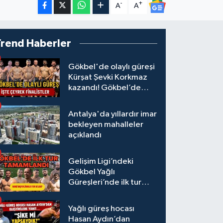
-
+
A
A
Trend Haberler
Gökbel'de olaylı güreşi
Kürşat Şevki Korkmaz
kazandı! Gökbel’de
çeyrek finalistler belli
oldu... Megastar Ali
Antalya'da yıllardır imar
Gürbüz elendi!
bekleyen mahalleler
açıklandı
Gelişim Ligi’ndeki
Gökbel Yağlı
Güreşleri’nde ilk tur
tamamlandı
Yağlı güreş hocası
Hasan Aydın’dan