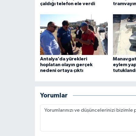
çaldığı telefon ele verdi
tramvayına
Antalya’da yürekleri
Manavgat
hoplatan olayın gerçek
eylem yap
nedeni ortaya çıktı
tutukland
Yorumlar