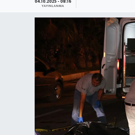
04.10.2025 - 08:16
YAYINLANMA
Güncel
Kültür & Sanat
Magazin
Resmi İlan
Sağlık & Yaşam
Siyaset
Spor