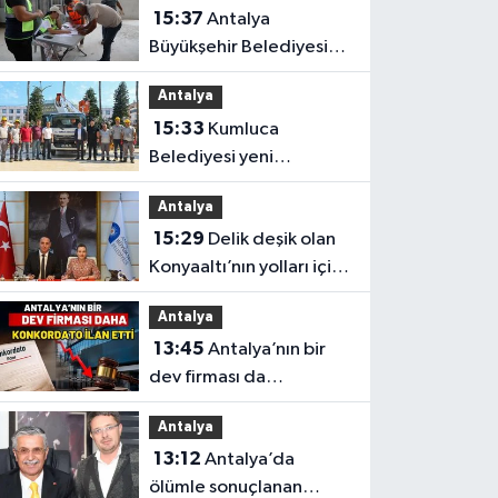
15:37
Antalya
Büyükşehir Belediyesi
vatandaşları zor
Antalya
gününde yalnız
15:33
Kumluca
bırakmadı
Belediyesi yeni
araçlarını açıkladı
Antalya
15:29
Delik deşik olan
Konyaaltı’nın yolları için
büyük hamle
Antalya
13:45
Antalya’nın bir
dev firması da
konkordato ilan etti
Antalya
13:12
Antalya’da
ölümle sonuçlanan