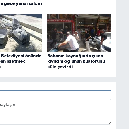
 gece yarısı saldırı
 Belediyesi önünde
Babanın kaynağında çıkan
an işletmeci
kıvılcım oğlunun kuaförünü
ı
küle çevirdi