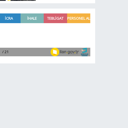
paraşüt kazasında
gözler Necati
Topaloğlu’nun oğlunda