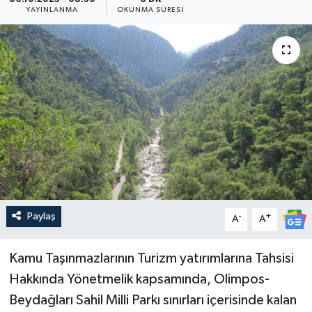
YAYINLANMA
OKUNMA SÜRESI
Güncel
Kültür & Sanat
Magazin
Resmi İlan
Sağlık & Yaşam
Siyaset
Paylaş
-
+
A
A
Spor
Kamu Taşınmazlarının Turizm yatırımlarına Tahsisi
Hakkında Yönetmelik kapsamında, Olimpos-
Beydağları Sahil Milli Parkı sınırları içerisinde kalan