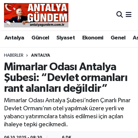
Antalya
Antalya Nöbetçi Eczaneler
Antalya
Güncel
Siyaset
Ekonomi
Genel
A
Asayiş
Antalya Hava Durumu
Bilim & Teknoloji
Antalya Namaz Vakitleri
HABERLER
ANTALYA
Mimarlar Odası Antalya
Bölge
Antalya Trafik Yoğunluk Haritası
Şubesi: “Devlet ormanları
rant alanları değildir”
EĞİTİM
Süper Lig Puan Durumu ve Fikstür
Mimarlar Odası Antalya Şubesi’nden Çınarlı Pınar
Ekonomi
Tüm Manşetler
Devlet Ormanı’nın otel yapılmak üzere yerli ve
yabancı yatırımcılara tahsis edilmesi için açılan
Genel
Son Dakika Haberleri
ihaleye tepki gecikmedi.
Görüntülü Haber
Haber Arşivi
06.10.2025 - 08:30
6 DK