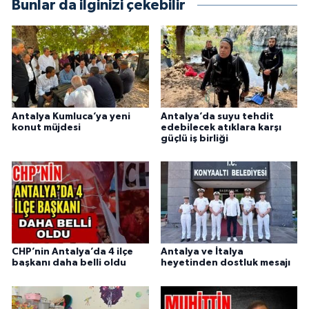
Bunlar da ilginizi çekebilir
Antalya Kumluca’ya yeni
Antalya’da suyu tehdit
konut müjdesi
edebilecek atıklara karşı
güçlü iş birliği
CHP’nin Antalya’da 4 ilçe
Antalya ve İtalya
başkanı daha belli oldu
heyetinden dostluk mesajı