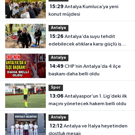
15:29
Antalya Kumluca’ya yeni
konut müjdesi
Antalya
15:26
Antalya’da suyu tehdit
edebilecek atıklara karşı güçlü iş
birliği
Antalya
14:49
CHP’nin Antalya’da 4 ilçe
başkanı daha belli oldu
Spor
13:06
Antalyaspor’un 1. Lig’deki ilk
maçını yönetecek hakem belli oldu
Antalya
12:12
Antalya ve İtalya heyetinden
dostluk mesajı