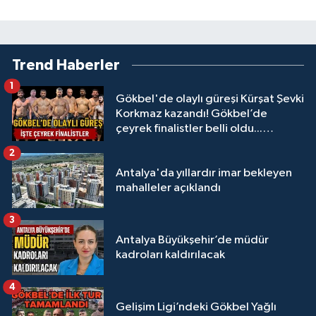
Trend Haberler
1
Gökbel'de olaylı güreşi Kürşat Şevki
Korkmaz kazandı! Gökbel’de
çeyrek finalistler belli oldu...
Megastar Ali Gürbüz elendi!
2
Antalya'da yıllardır imar bekleyen
mahalleler açıklandı
3
Antalya Büyükşehir’de müdür
kadroları kaldırılacak
4
Gelişim Ligi’ndeki Gökbel Yağlı