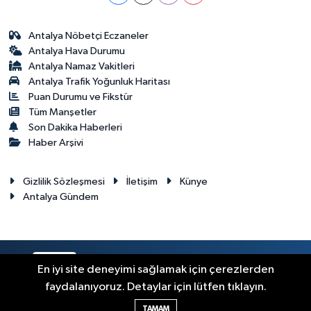
Antalya Nöbetçi Eczaneler
Antalya Hava Durumu
Antalya Namaz Vakitleri
Antalya Trafik Yoğunluk Haritası
Puan Durumu ve Fikstür
Tüm Manşetler
Son Dakika Haberleri
Haber Arşivi
Gizlilik Sözleşmesi
İletişim
Künye
Antalya Gündem
RSS
Copyright © 2024. Her hakkı saklıdır.
En iyi site deneyimi sağlamak için çerezlerden
faydalanıyoruz. Detaylar için lütfen tıklayın.
Haber Yazılımı:
TE Bilişim
TAMAM