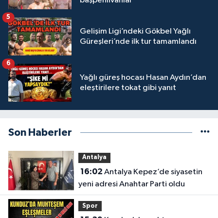
başpehlivanlar
5
Gelişim Ligi’ndeki Gökbel Yağlı
Güreşleri’nde ilk tur tamamlandı
6
Yağlı güreş hocası Hasan Aydın’dan
eleştirilere tokat gibi yanıt
Son Haberler
Antalya
16:02
Antalya Kepez’de siyasetin
yeni adresi Anahtar Parti oldu
Spor