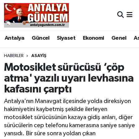
Antalya
Antalya Nöbetçi Eczaneler
Antalya
Güncel
Siyaset
Ekonomi
Genel
A
Asayiş
Antalya Hava Durumu
Bilim & Teknoloji
Antalya Namaz Vakitleri
HABERLER
ASAYIŞ
Motosiklet sürücüsü ‘çöp
Bölge
Antalya Trafik Yoğunluk Haritası
atma' yazılı uyarı levhasına
kafasını çarptı
EĞİTİM
Süper Lig Puan Durumu ve Fikstür
Antalya'nın Manavgat ilçesinde yolda direksiyon
Ekonomi
Tüm Manşetler
hakimiyetini kaybetmiş şekilde ilerleyen
motosiklet sürücüsünün kazaya gidiş anları, diğer
Genel
Son Dakika Haberleri
sürücülerin cep telefonu kamerasına saniye saniye
yansıdı. Bir süre sonra yoldan çıkan
Görüntülü Haber
Haber Arşivi