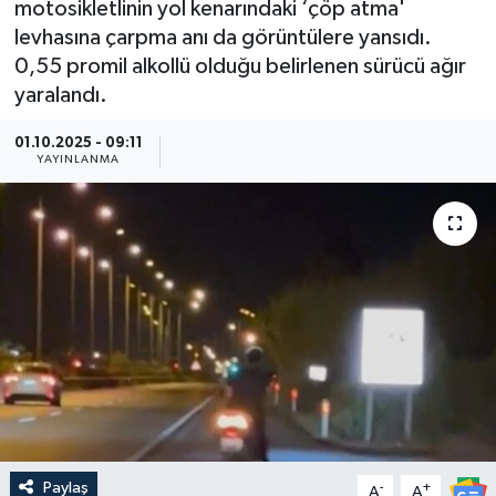
motosikletlinin yol kenarındaki ‘çöp atma'
levhasına çarpma anı da görüntülere yansıdı.
Güncel
0,55 promil alkollü olduğu belirlenen sürücü ağır
yaralandı.
Kültür & Sanat
01.10.2025 - 09:11
Magazin
YAYINLANMA
Resmi İlan
Sağlık & Yaşam
Siyaset
Spor
Paylaş
-
+
A
A