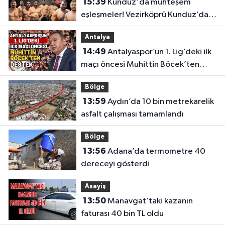
15:39
Kunduz'da muhteşem
eşleşmeler! Vezirköprü Kunduz’da
nefesler tutuldu, son 16 belli oldu
Antalya
14:49
Antalyaspor’un 1. Lig’deki ilk
maçı öncesi Muhittin Böcek’ten
destek
Bölge
13:59
Aydın’da 10 bin metrekarelik
asfalt çalışması tamamlandı
Bölge
13:56
Adana’da termometre 40
dereceyi gösterdi
Asayiş
13:50
Manavgat’taki kazanın
faturası 40 bin TL oldu