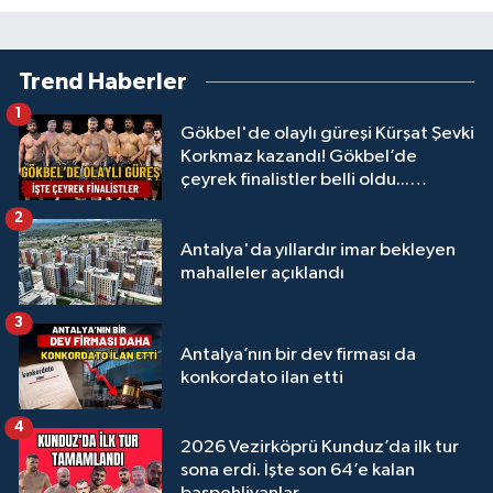
Trend Haberler
1
Gökbel'de olaylı güreşi Kürşat Şevki
Korkmaz kazandı! Gökbel’de
çeyrek finalistler belli oldu...
Megastar Ali Gürbüz elendi!
2
Antalya'da yıllardır imar bekleyen
mahalleler açıklandı
3
Antalya’nın bir dev firması da
konkordato ilan etti
4
2026 Vezirköprü Kunduz’da ilk tur
sona erdi. İşte son 64’e kalan