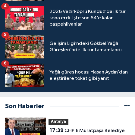
4
2026 Vezirköprü Kunduz’da ilk tur
sona erdi. İşte son 64’e kalan
başpehlivanlar
5
Gelişim Ligi’ndeki Gökbel Yağlı
Güreşleri’nde ilk tur tamamlandı
6
Yağlı güreş hocası Hasan Aydın’dan
eleştirilere tokat gibi yanıt
Son Haberler
Antalya
17:39
CHP’li Muratpaşa Belediye