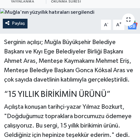
YAYINLANMA
OKUNMA SÜRESI
Güncel
Paylaş
-
+
A
A
Kültür & Sanat
Serginin açılışı; Muğla Büyükşehir Belediye
Magazin
Başkanı ve Kıyı Ege Belediyeler Birliği Başkanı
Resmi İlan
Ahmet Aras, Menteşe Kaymakamı Mehmet Eriş,
Menteşe Belediye Başkanı Gonca Köksal Aras ve
Sağlık & Yaşam
çok sayıda davetlinin katılımıyla gerçekleştirildi.
Siyaset
“15 YILLIK BİRİKİMİN ÜRÜNÜ”
Açılışta konuşan tarihçi-yazar Yılmaz Bozkurt,
Spor
"Doğduğumuz topraklara borcumuzu ödemeye
çalışıyoruz. Bu sergi, 15 yıllık birikimin ürünü.
Geldiğiniz için hepinize teşekkür ederim." dedi.