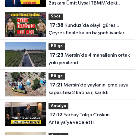
Başkanı Ümit Uysal TBMM’deki
yasaya tepki gösterdi
Spor
17:38
Kunduz’da olaylı güreş...
Çeyrek finale kalan başpehlivanlar
belli oldu
Bölge
17:23
Mersin’de 4 mahallenin ortak
yolu yenilendi
Bölge
17:21
Mersin’de yaylanın içme suyu
kapasitesi 2 katına çıkarıldı
Antalya
17:12
Yarbay Tolga Coşkun
Antalya’ya veda etti