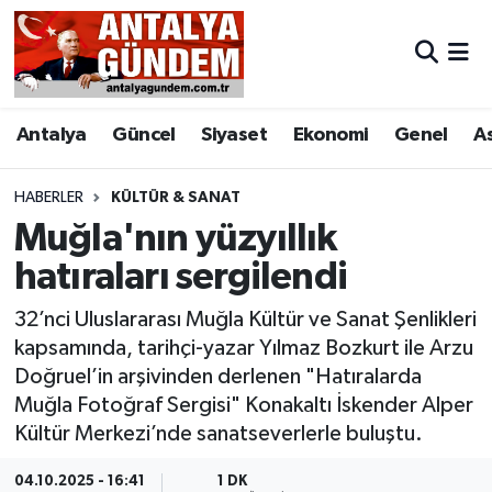
Antalya
Antalya Nöbetçi Eczaneler
Antalya
Güncel
Siyaset
Ekonomi
Genel
A
Asayiş
Antalya Hava Durumu
Bilim & Teknoloji
Antalya Namaz Vakitleri
HABERLER
KÜLTÜR & SANAT
Muğla'nın yüzyıllık
Bölge
Antalya Trafik Yoğunluk Haritası
hatıraları sergilendi
EĞİTİM
Süper Lig Puan Durumu ve Fikstür
32’nci Uluslararası Muğla Kültür ve Sanat Şenlikleri
kapsamında, tarihçi-yazar Yılmaz Bozkurt ile Arzu
Ekonomi
Tüm Manşetler
Doğruel’in arşivinden derlenen "Hatıralarda
Muğla Fotoğraf Sergisi" Konakaltı İskender Alper
Genel
Son Dakika Haberleri
Kültür Merkezi’nde sanatseverlerle buluştu.
Görüntülü Haber
Haber Arşivi
04.10.2025 - 16:41
1 DK