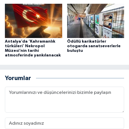
Antalya’da ‘Kahramanlık
Ödüllü karikatürler
türküleri’ Nekropol
otogarda sanatseverlerle
Müzesi’nin tarihi
buluştu
atmosferinde yankılanacak
Yorumlar