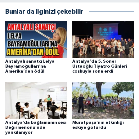
Bunlar da ilginizi çekebilir
Antalyalı sanatçı Lelya
Antalya'da 5. Soner
Bayramoğulları’na
Ustaoğlu Tiyatro Günleri
Amerika’dan ödül
coşkuyla sona erdi
Antalya’da bağlamanın sesi
Muratpaşa’nın etkinliği
Değirmenönü’nde
eskiye götürdü
yankılanıyor