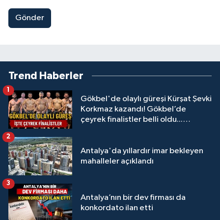
Gönder
Trend Haberler
1
Gökbel'de olaylı güreşi Kürşat Şevki
Korkmaz kazandı! Gökbel’de
çeyrek finalistler belli oldu...
Megastar Ali Gürbüz elendi!
2
Antalya'da yıllardır imar bekleyen
mahalleler açıklandı
3
Antalya’nın bir dev firması da
konkordato ilan etti