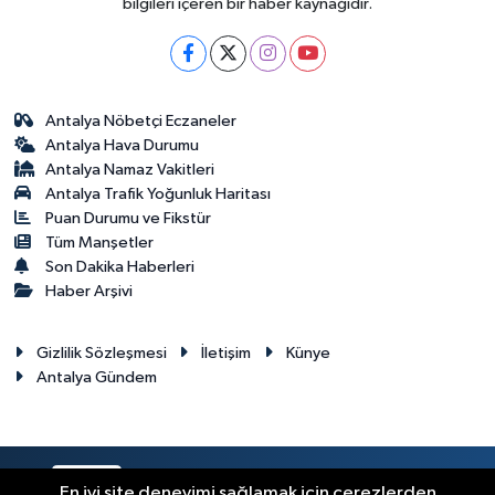
bilgileri içeren bir haber kaynağıdır.
Antalya Nöbetçi Eczaneler
Antalya Hava Durumu
Antalya Namaz Vakitleri
Antalya Trafik Yoğunluk Haritası
Puan Durumu ve Fikstür
Tüm Manşetler
Son Dakika Haberleri
Haber Arşivi
Gizlilik Sözleşmesi
İletişim
Künye
Antalya Gündem
RSS
Copyright © 2024. Her hakkı saklıdır.
En iyi site deneyimi sağlamak için çerezlerden