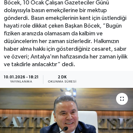
Böcek, 10 Ocak Çalışan Gazeteciler Günü
dolayısıyla basın emekçilerine bir mektup
Güncel
gönderdi. Basın emekçilerinin kent için üstlendiği
hayati role dikkat çeken Başkan Böcek, “Bugün
Kültür & Sanat
fiziken aranızda olamasam da kalbim ve
Magazin
düşüncelerim her zaman sizlerledir. Halkımızın
haber alma hakkı için gösterdiğiniz cesaret, sabır
Resmi İlan
ve özveri; Antalya'nın hafızasında her zaman iyilik
ve takdirle anılacaktır” dedi.
Sağlık & Yaşam
10.01.2026 - 18:21
2 DK
YAYINLANMA
OKUNMA SÜRESI
Siyaset
Spor