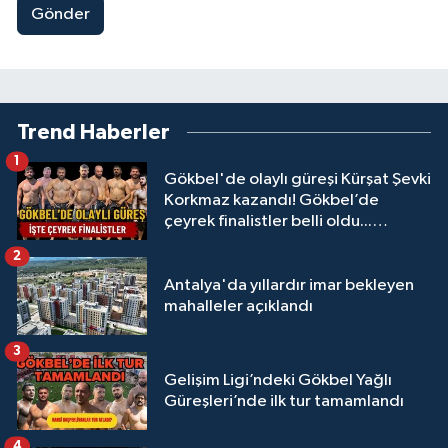
Gönder
Trend Haberler
1
Gökbel'de olaylı güreşi Kürşat Şevki
Korkmaz kazandı! Gökbel’de
çeyrek finalistler belli oldu...
Megastar Ali Gürbüz elendi!
2
Antalya'da yıllardır imar bekleyen
mahalleler açıklandı
3
Gelişim Ligi’ndeki Gökbel Yağlı
Güreşleri’nde ilk tur tamamlandı
4