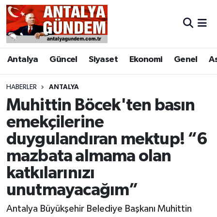
Antalya
Antalya Nöbetçi Eczaneler
Antalya
Güncel
Siyaset
Ekonomi
Genel
A
Asayiş
Antalya Hava Durumu
Bilim & Teknoloji
Antalya Namaz Vakitleri
HABERLER
ANTALYA
Muhittin Böcek'ten basın
Bölge
Antalya Trafik Yoğunluk Haritası
emekçilerine
duygulandıran mektup! “6
EĞİTİM
Süper Lig Puan Durumu ve Fikstür
mazbata almama olan
Ekonomi
Tüm Manşetler
katkılarınızı
Genel
Son Dakika Haberleri
unutmayacağım”
Antalya Büyükşehir Belediye Başkanı Muhittin
Görüntülü Haber
Haber Arşivi