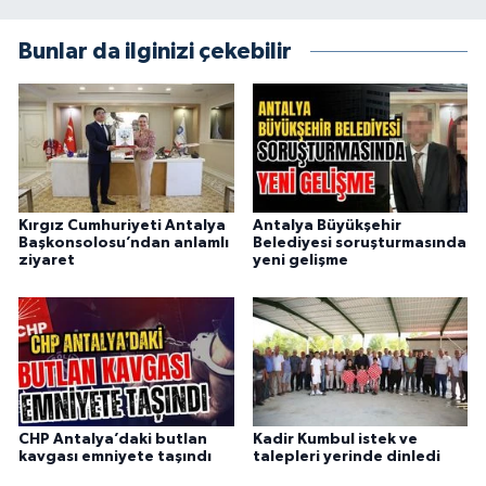
Bunlar da ilginizi çekebilir
Kırgız Cumhuriyeti Antalya
Antalya Büyükşehir
Başkonsolosu’ndan anlamlı
Belediyesi soruşturmasında
ziyaret
yeni gelişme
CHP Antalya’daki butlan
Kadir Kumbul istek ve
kavgası emniyete taşındı
talepleri yerinde dinledi