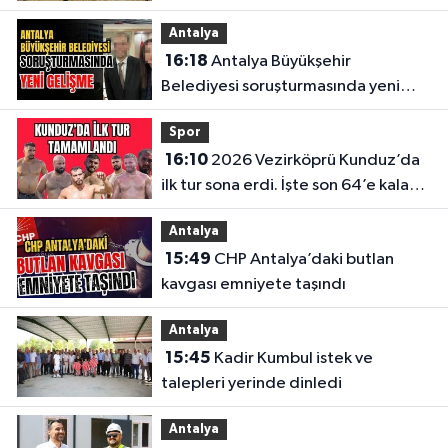
Antalya
16:18
Antalya Büyükşehir
Belediyesi soruşturmasında yeni
gelişme
Spor
16:10
2026 Vezirköprü Kunduz’da
ilk tur sona erdi. İşte son 64’e kalan
başpehlivanlar
Antalya
15:49
CHP Antalya’daki butlan
kavgası emniyete taşındı
Antalya
15:45
Kadir Kumbul istek ve
talepleri yerinde dinledi
Antalya