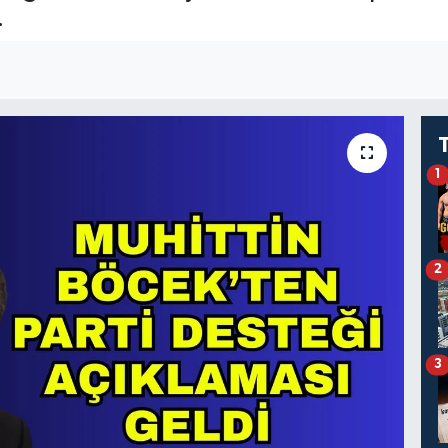
.
1
2
3