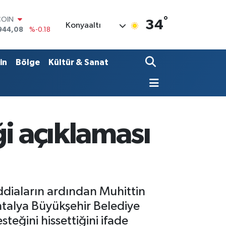
°
LAR
34
Konyaaltı
7436
%0.18
RO
2510
%0.32
RLİN
in
Bölge
Kültür & Sanat
4811
%0.38
M ALTIN
0.55
%0.03
T100
779
%-14
COIN
i açıklaması
944,08
%-0.18
ddiaların ardından Muhittin
ntalya Büyükşehir Belediye
teğini hissettiğini ifade