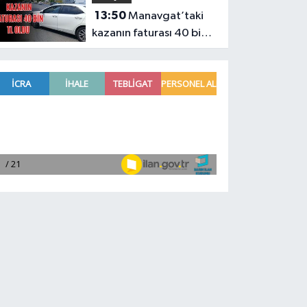
13:50
Manavgat’taki
kazanın faturası 40 bin
TL oldu