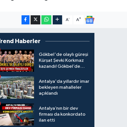
-
+
A
A
Trend Haberler
Gökbel'de olaylı güreşi
Kürşat Şevki Korkmaz
kazandı! Gökbel’de
çeyrek finalistler belli
oldu... Megastar Ali
Antalya'da yıllardır imar
Gürbüz elendi!
bekleyen mahalleler
açıklandı
Antalya’nın bir dev
firması da konkordato
ilan etti