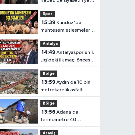
Kepez’de siyasetin yeni
adresi Anahtar Parti
Spor
oldu
15:39
Kunduz'da
muhteşem eşleşmeler!
Vezirköprü Kunduz’da
Antalya
nefesler tutuldu, son 16
14:49
Antalyaspor’un 1.
belli oldu
Lig’deki ilk maçı öncesi
Muhittin Böcek’ten
Bölge
destek
13:59
Aydın’da 10 bin
metrekarelik asfalt
çalışması tamamlandı
Bölge
13:56
Adana’da
termometre 40
dereceyi gösterdi
Asayiş