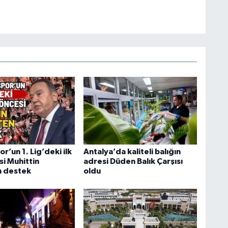
r’un 1. Lig’deki ilk
Antalya’da kaliteli balığın
si Muhittin
adresi Düden Balık Çarşısı
n destek
oldu