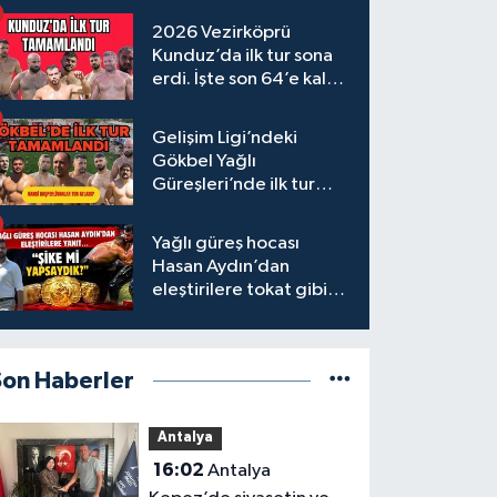
2026 Vezirköprü
Kunduz’da ilk tur sona
erdi. İşte son 64’e kalan
başpehlivanlar
Gelişim Ligi’ndeki
Gökbel Yağlı
Güreşleri’nde ilk tur
tamamlandı
Yağlı güreş hocası
Hasan Aydın’dan
eleştirilere tokat gibi
yanıt
Son Haberler
Antalya
16:02
Antalya