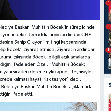
4
5
lediye Başkanı Muhittin Böcek’in süreç içinde
i yönündeki sitem iddialarının ardından CHP
adesine Sahip Çıkıyor” mitingi kapsamında
ip Böcek’i ziyaret etmişti. Ziyaretin ardından
6
umu çıkışında Böcek ile ilgili açıklamalarda
ndığını ifade eden Özel, “Muhittin Böcek;
ın yanı sıra ileri derece uyku apnesi teşhisiyle
crede kalması hayati risk taşıyor" dedi.
r Belediye Başkan Muhitin Böcek, açıklamada
iğini ifade etti.