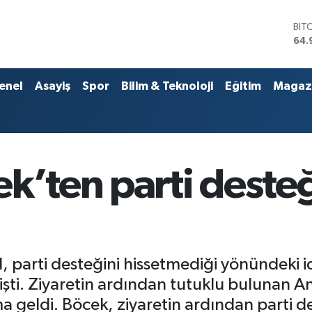
DO
47,
EU
55,
STE
enel
Asayiş
Spor
Bilim & Teknoloji
Eğitim
Magaz
64,
GRA
666
BİS
13.
BIT
k’ten parti desteğ
64.
parti desteğini hissetmediği yönündeki i
işti. Ziyaretin ardından tutuklu bulunan A
 geldi. Böcek, ziyaretin ardından parti des