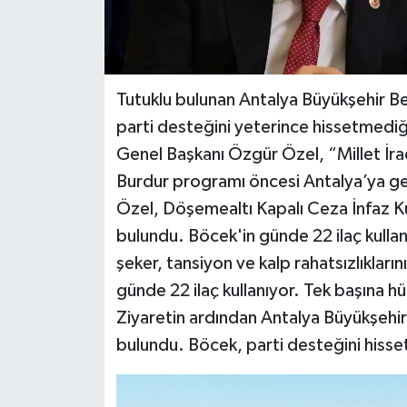
Tutuklu bulunan Antalya Büyükşehir Be
parti desteğini yeterince hissetmediğ
Genel Başkanı Özgür Özel, “Millet İr
Burdur programı öncesi Antalya’ya gel
Özel, Döşemealtı Kapalı Ceza İnfaz Kur
bulundu. Böcek'in günde 22 ilaç kulla
şeker, tansiyon ve kalp rahatsızlıkların
günde 22 ilaç kullanıyor. Tek başına hü
Ziyaretin ardından Antalya Büyükşehi
bulundu. Böcek, parti desteğini hissett