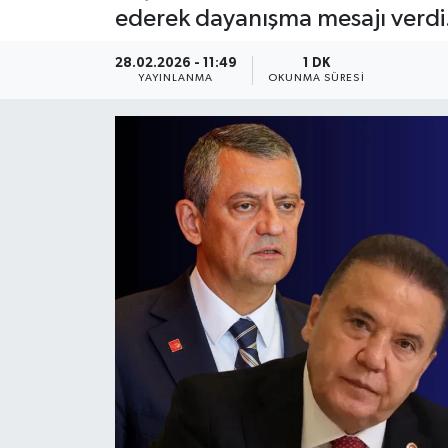
ederek dayanışma mesajı verdi
Güncel
28.02.2026 - 11:49
1 DK
YAYINLANMA
OKUNMA SÜRESI
Kültür & Sanat
Magazin
Resmi İlan
Sağlık & Yaşam
Siyaset
Spor