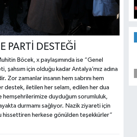
 PARTİ DESTEĞİ
uhitin Böcek, x paylaşımında ise “Genel
ti, şahsım için olduğu kadar Antalya’mız adına
ir. Zor zamanlar insanın hem sabrını hem
er destek, iletilen her selam, edilen her dua
ve hemşehrilerimize duyduğum sorumluluk,
ayakta durmamı sağlıyor. Nazik ziyareti için
 hissettiren herkese gönülden teşekkürler”