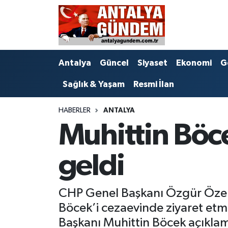
Antalya
Antalya Nöbetçi Eczaneler
Antalya
Güncel
Siyaset
Ekonomi
G
Asayiş
Antalya Hava Durumu
Sağlık & Yaşam
Resmi İlan
Bilim & Teknoloji
Antalya Namaz Vakitleri
HABERLER
ANTALYA
Bölge
Antalya Trafik Yoğunluk Haritası
Muhittin Böce
EĞİTİM
Süper Lig Puan Durumu ve Fikstür
geldi
Ekonomi
Tüm Manşetler
CHP Genel Başkanı Özgür Özel, 
Genel
Son Dakika Haberleri
Böcek’i cezaevinde ziyaret etm
Görüntülü Haber
Haber Arşivi
Başkanı Muhittin Böcek açıklama