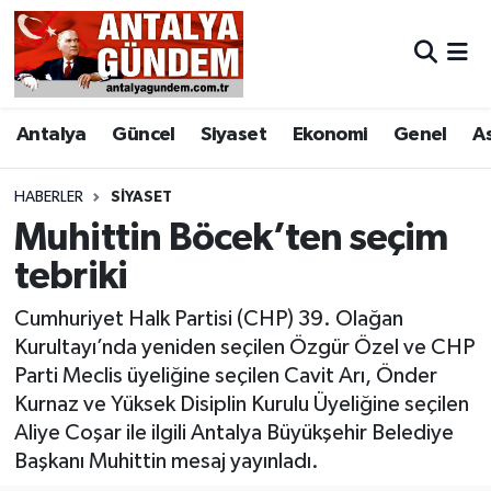
Antalya
Antalya Nöbetçi Eczaneler
Antalya
Güncel
Siyaset
Ekonomi
Genel
A
Asayiş
Antalya Hava Durumu
Bilim & Teknoloji
Antalya Namaz Vakitleri
HABERLER
SIYASET
Muhittin Böcek’ten seçim
Bölge
Antalya Trafik Yoğunluk Haritası
tebriki
EĞİTİM
Süper Lig Puan Durumu ve Fikstür
Cumhuriyet Halk Partisi (CHP) 39. Olağan
Kurultayı’nda yeniden seçilen Özgür Özel ve CHP
Ekonomi
Tüm Manşetler
Parti Meclis üyeliğine seçilen Cavit Arı, Önder
Kurnaz ve Yüksek Disiplin Kurulu Üyeliğine seçilen
Genel
Son Dakika Haberleri
Aliye Coşar ile ilgili Antalya Büyükşehir Belediye
Başkanı Muhittin mesaj yayınladı.
Görüntülü Haber
Haber Arşivi