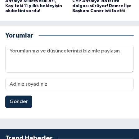
Antalya Milletvekili Arı,
CHP Antalya'da istifa
Kaş'taki 11 yıllık bekleyişin
dalgası sürüyor! Demre İlçe
akıbetini sordu!
Başkanı Caner istifa etti
Yorumlar
Gönder
Trend Haberler