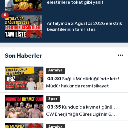
eleştirilere tokat gibi yanıt
6
Antalya’da 2 Ağustos 2026 elektrik
kesintilerinin tam listesi
Son Haberler
Antalya
04:30
Sağlık Müdürlüğü’nde kriz!
Müdür hakkında resmi şikayet
Spor
03:35
Kunduz’da kıymet günü…
CW Enerji Yağlı Güreş Ligi’nin 6.
Etabı öncesi nefesler tutuldu
Antalya