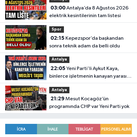
03:00
Antalya’da 8 Ağustos 2026
elektrik kesintilerinin tam listesi
Spor
02:15
Kepezspor’da başkandan
sonra teknik adam da belli oldu
Antalya
22:05
Yeni Parti'li Aykut Kaya,
binlerce işletmenin kanayan yarasını
Meclis'e taşıdı
Antalya
21:29
Mesut Kocagöz’ün
programında CHP var Yeni Parti yok