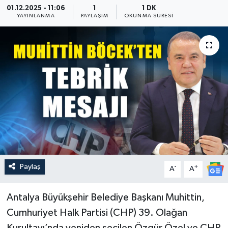
01.12.2025 - 11:06
1
1 DK
YAYINLANMA
PAYLAŞIM
OKUNMA SÜRESI
Güncel
Kültür & Sanat
Magazin
Resmi İlan
Sağlık & Yaşam
Siyaset
Paylaş
-
+
A
A
Spor
Antalya Büyükşehir Belediye Başkanı Muhittin,
Cumhuriyet Halk Partisi (CHP) 39. Olağan