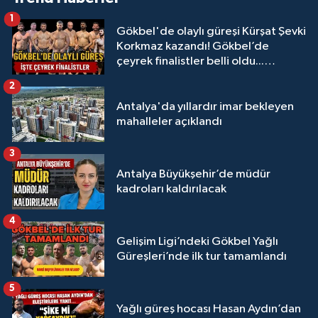
1
Gökbel'de olaylı güreşi Kürşat Şevki
Korkmaz kazandı! Gökbel’de
çeyrek finalistler belli oldu...
Megastar Ali Gürbüz elendi!
2
Antalya'da yıllardır imar bekleyen
mahalleler açıklandı
3
Antalya Büyükşehir’de müdür
kadroları kaldırılacak
4
Gelişim Ligi’ndeki Gökbel Yağlı
Güreşleri’nde ilk tur tamamlandı
5
Yağlı güreş hocası Hasan Aydın’dan