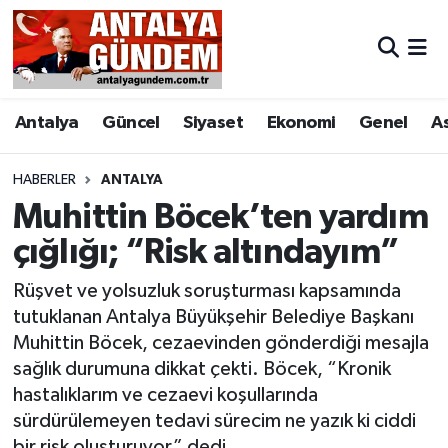
Antalya
Antalya Nöbetçi Eczaneler
Antalya
Güncel
Siyaset
Ekonomi
Genel
A
Asayiş
Antalya Hava Durumu
Bilim & Teknoloji
Antalya Namaz Vakitleri
HABERLER
ANTALYA
Muhittin Böcek’ten yardım
Bölge
Antalya Trafik Yoğunluk Haritası
çığlığı; “Risk altındayım”
EĞİTİM
Süper Lig Puan Durumu ve Fikstür
Rüşvet ve yolsuzluk soruşturması kapsamında
tutuklanan Antalya Büyükşehir Belediye Başkanı
Ekonomi
Tüm Manşetler
Muhittin Böcek, cezaevinden gönderdiği mesajla
sağlık durumuna dikkat çekti. Böcek, “Kronik
Genel
Son Dakika Haberleri
hastalıklarım ve cezaevi koşullarında
sürdürülemeyen tedavi sürecim ne yazık ki ciddi
Görüntülü Haber
Haber Arşivi
bir risk oluşturuyor” dedi.