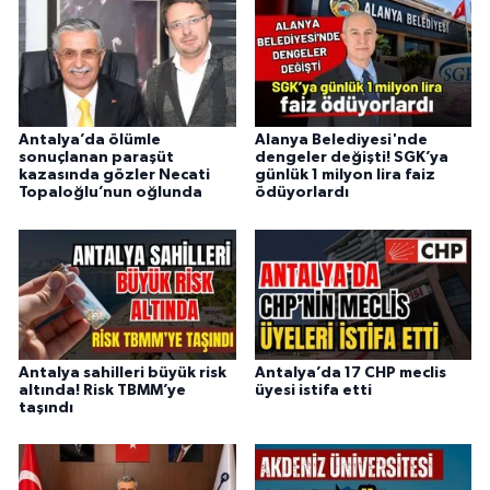
Antalya’da ölümle
Alanya Belediyesi'nde
sonuçlanan paraşüt
dengeler değişti! SGK’ya
kazasında gözler Necati
günlük 1 milyon lira faiz
Topaloğlu’nun oğlunda
ödüyorlardı
Antalya sahilleri büyük risk
Antalya’da 17 CHP meclis
altında! Risk TBMM’ye
üyesi istifa etti
taşındı