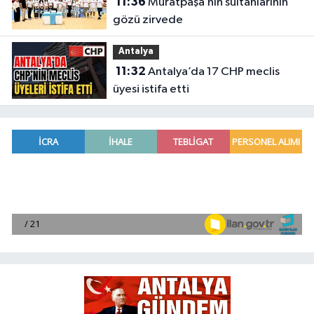
11:36
Muratpaşa’nın sultanlarının
gözü zirvede
Antalya
11:32
Antalya’da 17 CHP meclis
üyesi istifa etti