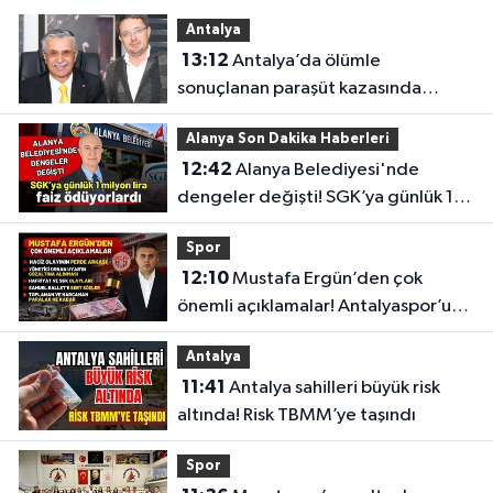
Antalya
13:12
Antalya’da ölümle
sonuçlanan paraşüt kazasında
gözler Necati Topaloğlu’nun
Alanya Son Dakika Haberleri
oğlunda
12:42
Alanya Belediyesi'nde
dengeler değişti! SGK’ya günlük 1
milyon lira faiz ödüyorlardı
Spor
12:10
Mustafa Ergün’den çok
önemli açıklamalar! Antalyaspor’un
merak edilenlerini anlattı
Antalya
11:41
Antalya sahilleri büyük risk
altında! Risk TBMM’ye taşındı
Spor