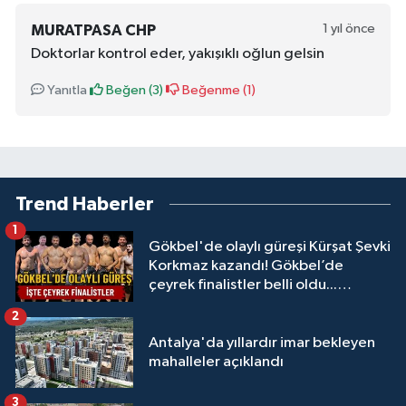
1 yıl önce
MURATPASA CHP
Doktorlar kontrol eder, yakışıklı oğlun gelsin
Yanıtla
Beğen (
3
)
Beğenme (
1
)
Trend Haberler
1
Gökbel'de olaylı güreşi Kürşat Şevki
Korkmaz kazandı! Gökbel’de
çeyrek finalistler belli oldu...
Megastar Ali Gürbüz elendi!
2
Antalya'da yıllardır imar bekleyen
mahalleler açıklandı
3