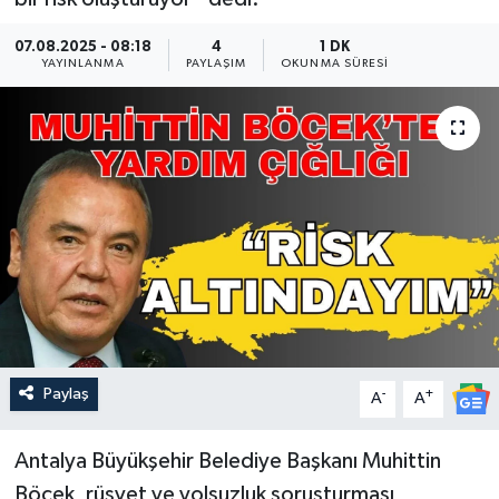
Güncel
07.08.2025 - 08:18
4
1 DK
YAYINLANMA
PAYLAŞIM
OKUNMA SÜRESI
Kültür & Sanat
Magazin
Resmi İlan
Sağlık & Yaşam
Siyaset
Spor
Paylaş
-
+
A
A
Antalya Büyükşehir Belediye Başkanı Muhittin
Böcek, rüşvet ve yolsuzluk soruşturması