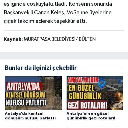
eşliğinde coşkuyla kutladı. Konserin sonunda
Başkanvekili Canan Keleş, VoSahne üyelerine
çiçek takdim ederek teşekkür etti.
Kaynak:
MURATPAŞA BELEDİYESİ/ BÜLTEN
Bunlar da ilginizi çekebilir
Antalya’da kentsel
Antalya’nın en güzel
dönüşüm nüfusu patlattı
günübirlik gezi rotaları!