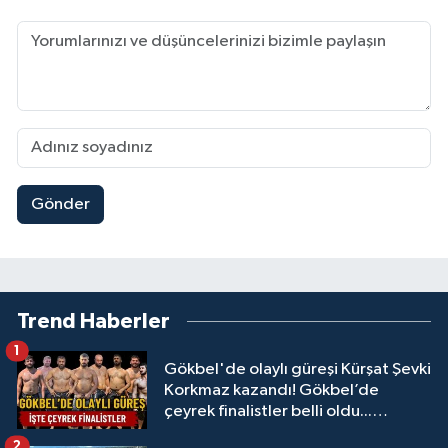
Gönder
Trend Haberler
1
Gökbel'de olaylı güreşi Kürşat Şevki
Korkmaz kazandı! Gökbel’de
çeyrek finalistler belli oldu...
Megastar Ali Gürbüz elendi!
2