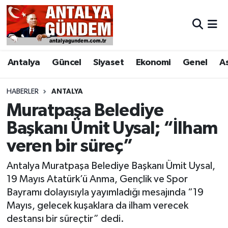
Antalya
Antalya Nöbetçi Eczaneler
Antalya
Güncel
Siyaset
Ekonomi
Genel
A
Asayiş
Antalya Hava Durumu
Bilim & Teknoloji
Antalya Namaz Vakitleri
HABERLER
ANTALYA
Muratpaşa Belediye
Bölge
Antalya Trafik Yoğunluk Haritası
Başkanı Ümit Uysal; “İlham
veren bir süreç”
EĞİTİM
Süper Lig Puan Durumu ve Fikstür
Antalya Muratpaşa Belediye Başkanı Ümit Uysal,
Ekonomi
Tüm Manşetler
19 Mayıs Atatürk’ü Anma, Gençlik ve Spor
Bayramı dolayısıyla yayımladığı mesajında “19
Genel
Son Dakika Haberleri
Mayıs, gelecek kuşaklara da ilham verecek
destansı bir süreçtir” dedi.
Görüntülü Haber
Haber Arşivi