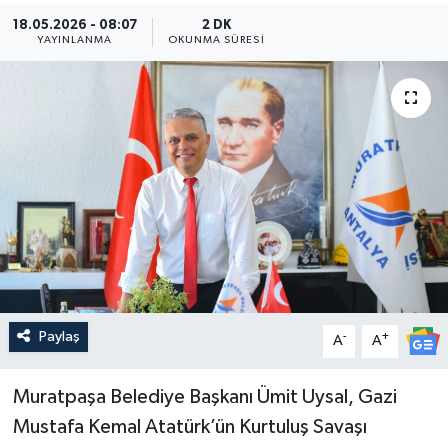
18.05.2026 - 08:07
2 DK
Güncel
YAYINLANMA
OKUNMA SÜRESI
Kültür & Sanat
Magazin
Resmi İlan
Sağlık & Yaşam
Siyaset
Paylaş
-
+
Spor
A
A
Muratpaşa Belediye Başkanı Ümit Uysal, Gazi
Mustafa Kemal Atatürk’ün Kurtuluş Savaşı