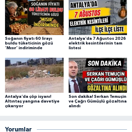
Soğanın fiyatı 60 lirayı
Antalya’da 7 Ağustos 2026
buldu tüketicinin gözü
elektrik kesintilerinin tam
‘Mısır’ indiriminde
listesi
Antalya’da çöp isyanı!
Son dakika! Serkan Temuçin
Altıntaş yangına davetiye
ve Çağrı Gümüşlü gözaltına
çıkarıyor
alındı
Yorumlar