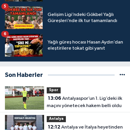
5
Gelişim Ligi’ndeki Gökbel Yağlı
Güreşleri’nde ilk tur tamamlandı
6
Yağlı güreş hocası Hasan Aydın’dan
eleştirilere tokat gibi yanıt
Son Haberler
Spor
13:06
Antalyaspor’un 1. Lig’deki ilk
maçını yönetecek hakem belli oldu
Antalya
12:12
Antalya ve İtalya heyetinden