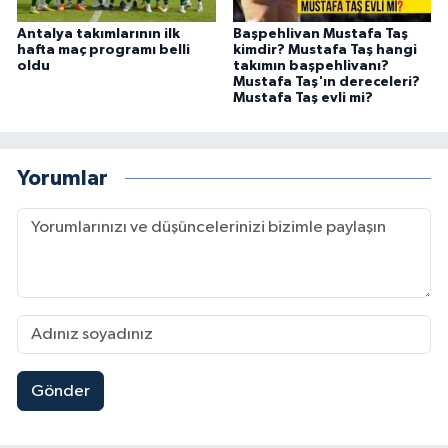
Antalya takımlarının ilk
Başpehlivan Mustafa Taş
hafta maç programı belli
kimdir? Mustafa Taş hangi
oldu
takımın başpehlivanı?
Mustafa Taş'ın dereceleri?
Mustafa Taş evli mi?
Yorumlar
Gönder