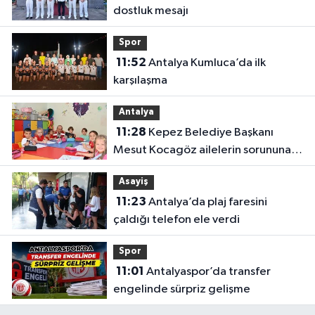
dostluk mesajı
Spor
11:52
Antalya Kumluca’da ilk
karşılaşma
Antalya
11:28
Kepez Belediye Başkanı
Mesut Kocagöz ailelerin sorununa
çözüm arıyor
Asayiş
11:23
Antalya’da plaj faresini
çaldığı telefon ele verdi
Spor
11:01
Antalyaspor’da transfer
engelinde sürpriz gelişme