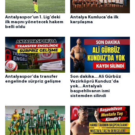
Antalyaspor’un 1. Lig’deki
Antalya Kumluca’da ilk
ilk maçını yönetecek hakem
karşılaşma
belli oldu
Antalyaspor’da transfer
Son dakika... Ali Gürbüz
engelinde sürpriz gelişme
Vezirköprü Kunduz'da
yok... Antalyalı
başpehlivanın ismi
sistemden silindi