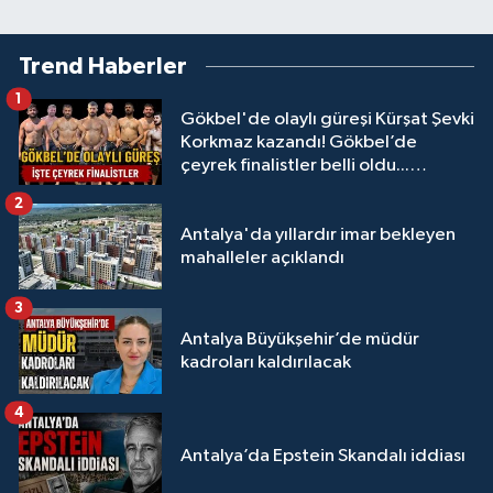
Trend Haberler
1
Gökbel'de olaylı güreşi Kürşat Şevki
Korkmaz kazandı! Gökbel’de
çeyrek finalistler belli oldu...
Megastar Ali Gürbüz elendi!
2
Antalya'da yıllardır imar bekleyen
mahalleler açıklandı
3
Antalya Büyükşehir’de müdür
kadroları kaldırılacak
4
Antalya’da Epstein Skandalı iddiası