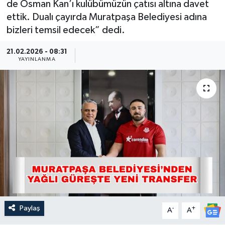
de Osman Kan’ı kulübümüzün çatısı altına davet
ettik. Dualı çayırda Muratpaşa Belediyesi adına
Güncel
bizleri temsil edecek” dedi.
Kültür & Sanat
21.02.2026 - 08:31
YAYINLANMA
Magazin
Resmi İlan
Sağlık & Yaşam
Siyaset
Spor
Paylaş
-
+
A
A