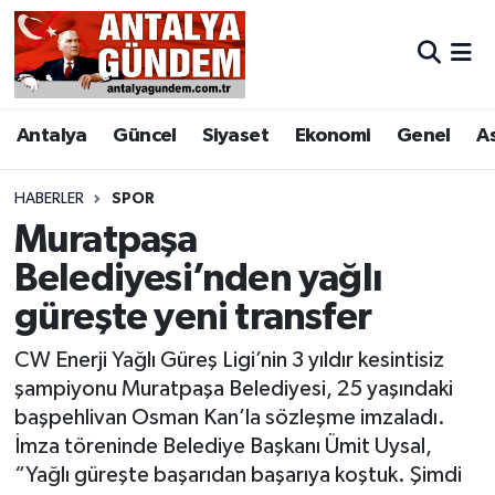
Antalya
Antalya Nöbetçi Eczaneler
Antalya
Güncel
Siyaset
Ekonomi
Genel
A
Asayiş
Antalya Hava Durumu
Bilim & Teknoloji
Antalya Namaz Vakitleri
HABERLER
SPOR
Muratpaşa
Bölge
Antalya Trafik Yoğunluk Haritası
Belediyesi’nden yağlı
güreşte yeni transfer
EĞİTİM
Süper Lig Puan Durumu ve Fikstür
CW Enerji Yağlı Güreş Ligi’nin 3 yıldır kesintisiz
Ekonomi
Tüm Manşetler
şampiyonu Muratpaşa Belediyesi, 25 yaşındaki
başpehlivan Osman Kan’la sözleşme imzaladı.
Genel
Son Dakika Haberleri
İmza töreninde Belediye Başkanı Ümit Uysal,
“Yağlı güreşte başarıdan başarıya koştuk. Şimdi
Görüntülü Haber
Haber Arşivi