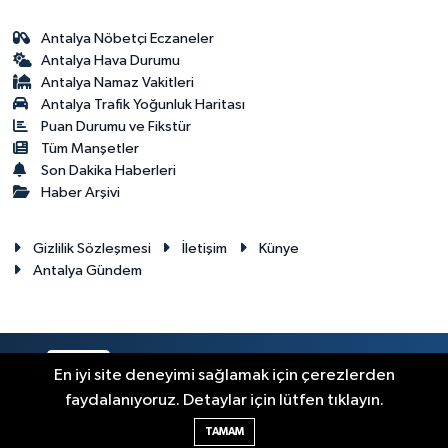
Antalya Nöbetçi Eczaneler
Antalya Hava Durumu
Antalya Namaz Vakitleri
Antalya Trafik Yoğunluk Haritası
Puan Durumu ve Fikstür
Tüm Manşetler
Son Dakika Haberleri
Haber Arşivi
Gizlilik Sözleşmesi
İletişim
Künye
Antalya Gündem
RSS
Copyright © 2024. Her hakkı saklıdır.
En iyi site deneyimi sağlamak için çerezlerden
faydalanıyoruz. Detaylar için lütfen tıklayın.
Haber Yazılımı:
TE Bilişim
TAMAM