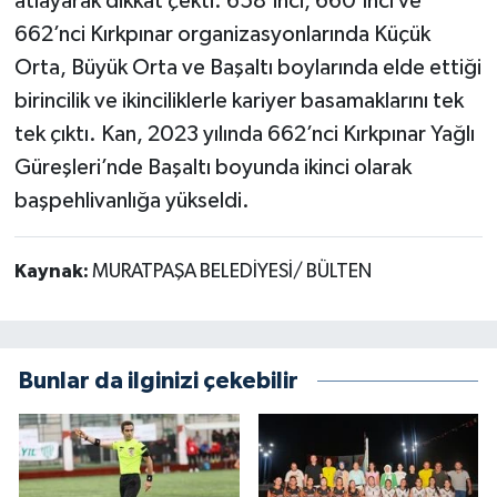
atlayarak dikkat çekti. 658’inci, 660’ıncı ve
662’nci Kırkpınar organizasyonlarında Küçük
Orta, Büyük Orta ve Başaltı boylarında elde ettiği
birincilik ve ikinciliklerle kariyer basamaklarını tek
tek çıktı. Kan, 2023 yılında 662’nci Kırkpınar Yağlı
Güreşleri’nde Başaltı boyunda ikinci olarak
başpehlivanlığa yükseldi.
Kaynak:
MURATPAŞA BELEDİYESİ/ BÜLTEN
Bunlar da ilginizi çekebilir