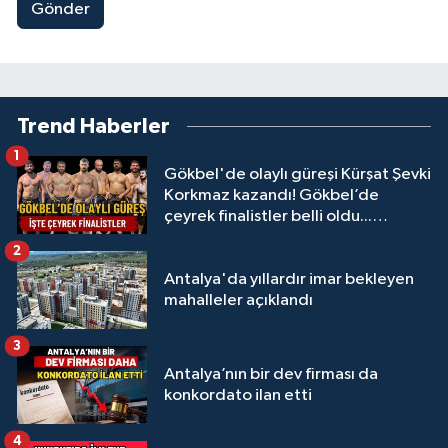
Gönder
Trend Haberler
1
Gökbel'de olaylı güreşi Kürşat Şevki
Korkmaz kazandı! Gökbel’de
çeyrek finalistler belli oldu...
Megastar Ali Gürbüz elendi!
2
Antalya'da yıllardır imar bekleyen
mahalleler açıklandı
3
Antalya’nın bir dev firması da
konkordato ilan etti
4