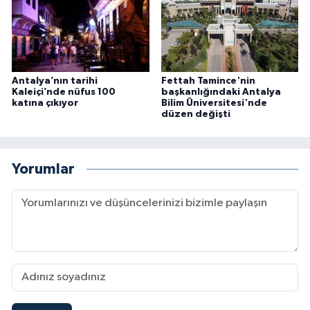
Antalya’nın tarihi
Fettah Tamince'nin
Kaleiçi’nde nüfus 100
başkanlığındaki Antalya
katına çıkıyor
Bilim Üniversitesi'nde
düzen değişti
Yorumlar