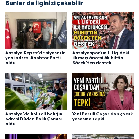
Bunlar da ilginizi çekebilir
Antalya Kepez’de siyasetin
Antalyaspor’un 1. Lig’deki
yeni adresi Anahtar Parti
ilk maçı öncesi Muhittin
oldu
Böcek’ten destek
Antalya’da kaliteli balığın
Yeni Partili Coşar’dan çocuk
adresi Düden Balık Çarşısı
yasasına tepki
oldu