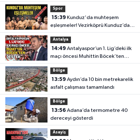
Spor
15:39
Kunduz'da muhteşem
eşleşmeler! Vezirköprü Kunduz’da
nefesler tutuldu, son 16 belli oldu
Antalya
14:49
Antalyaspor’un 1. Lig’deki ilk
maçı öncesi Muhittin Böcek’ten
destek
Bölge
13:59
Aydın’da 10 bin metrekarelik
asfalt çalışması tamamlandı
Bölge
13:56
Adana’da termometre 40
dereceyi gösterdi
Asayiş