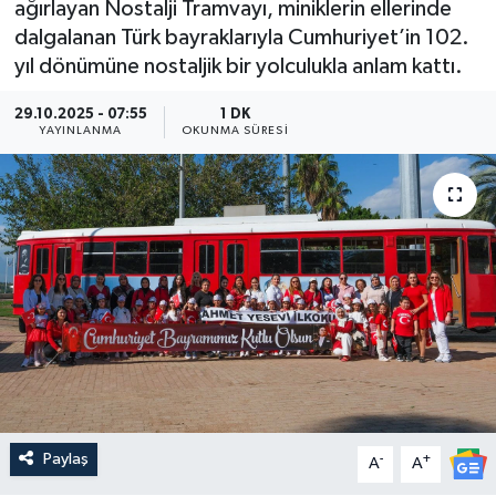
ağırlayan Nostalji Tramvayı, miniklerin ellerinde
dalgalanan Türk bayraklarıyla Cumhuriyet’in 102.
Güncel
yıl dönümüne nostaljik bir yolculukla anlam kattı.
Kültür & Sanat
29.10.2025 - 07:55
1 DK
YAYINLANMA
OKUNMA SÜRESI
Magazin
Resmi İlan
Sağlık & Yaşam
Siyaset
Spor
Paylaş
-
+
A
A