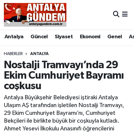
Antalya
Antalya Nöbetçi Eczaneler
Antalya
Güncel
Siyaset
Ekonomi
Genel
A
Asayiş
Antalya Hava Durumu
Bilim & Teknoloji
Antalya Namaz Vakitleri
HABERLER
ANTALYA
Nostalji Tramvayı’nda 29
Bölge
Antalya Trafik Yoğunluk Haritası
Ekim Cumhuriyet Bayramı
coşkusu
EĞİTİM
Süper Lig Puan Durumu ve Fikstür
Antalya Büyükşehir Belediyesi iştiraki Antalya
Ekonomi
Tüm Manşetler
Ulaşım AŞ tarafından işletilen Nostalji Tramvayı,
29 Ekim Cumhuriyet Bayramı’nı, Cumhuriyet
Genel
Son Dakika Haberleri
Bekçileri ile birlikte büyük bir coşkuyla kutladı.
Ahmet Yesevi İlkokulu Anasınıfı öğrencilerini
Görüntülü Haber
Haber Arşivi