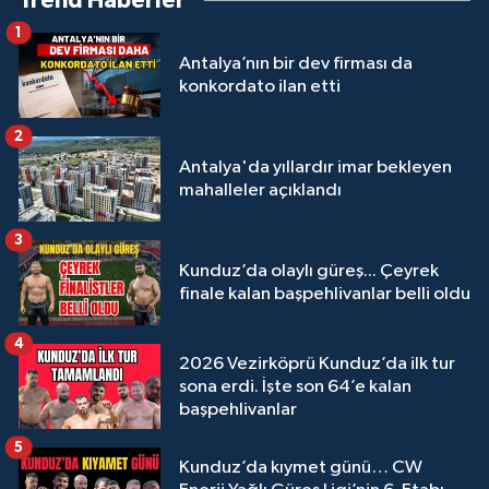
Trend Haberler
1
Antalya’nın bir dev firması da
konkordato ilan etti
2
Antalya'da yıllardır imar bekleyen
mahalleler açıklandı
3
Kunduz’da olaylı güreş... Çeyrek
finale kalan başpehlivanlar belli oldu
4
2026 Vezirköprü Kunduz’da ilk tur
sona erdi. İşte son 64’e kalan
başpehlivanlar
5
Kunduz’da kıymet günü… CW