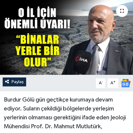
Güncel
Kültür & Sanat
Magazin
Resmi İlan
Sağlık & Yaşam
Paylaş
-
+
A
A
Siyaset
Burdur Gölü gün geçtikçe kurumaya devam
Spor
ediyor. Suların çekildiği bölgelerde yerleşim
yerlerinin olmaması gerektiğini ifade eden Jeoloji
Mühendisi Prof. Dr. Mahmut Mutlutürk,