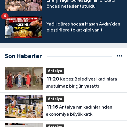
Enerji Yağlı Güreş Ligi’nin 6. Etabı
öncesi nefesler tutuldu
6
Yağlı güreş hocası Hasan Aydın’dan
eleştirilere tokat gibi yanıt
Son Haberler
Antalya
11:20
Kepez Belediyesi kadınlara
unutulmaz bir gün yaşattı
Antalya
11:16
Antalya’nın kadınlarından
ekonomiye büyük katkı