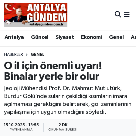
Antalya
Antalya Nöbetçi Eczaneler
Antalya
Güncel
Siyaset
Ekonomi
Genel
A
Asayiş
Antalya Hava Durumu
Bilim & Teknoloji
Antalya Namaz Vakitleri
HABERLER
GENEL
O il için önemli uyarı!
Bölge
Antalya Trafik Yoğunluk Haritası
Binalar yerle bir olur
EĞİTİM
Süper Lig Puan Durumu ve Fikstür
Jeoloji Mühendisi Prof. Dr. Mahmut Mutlutürk,
Burdur Gölü'nde suların çekildiği kısımların imara
Ekonomi
Tüm Manşetler
açılmaması gerektiğini belirterek, göl zeminlerinin
yapılaşma için uygun olmadığını söyledi.
Genel
Son Dakika Haberleri
15.10.2025 - 13:55
2 DK
YAYINLANMA
OKUNMA SÜRESI
Görüntülü Haber
Haber Arşivi