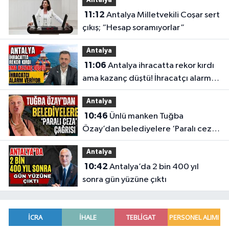
Antalya
11:12
Antalya Milletvekili Coşar sert
çıkış; “Hesap soramıyorlar”
Antalya
11:06
Antalya ihracatta rekor kırdı
ama kazanç düştü! İhracatçı alarm
veriyor
Antalya
10:46
Ünlü manken Tuğba
Özay’dan belediyelere ‘Paralı ceza’
çağrısı
Antalya
10:42
Antalya’da 2 bin 400 yıl
sonra gün yüzüne çıktı