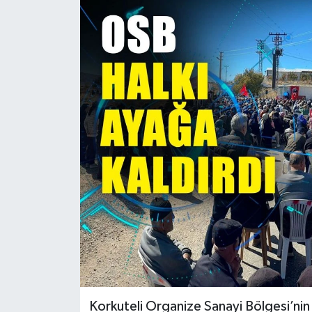
Güncel
Kültür & Sanat
Magazin
Resmi İlan
Sağlık & Yaşam
Siyaset
Spor
Korkuteli Organize Sanayi Bölgesi’nin 