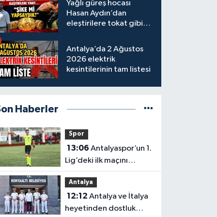
Yağlı güreş hocası
Hasan Aydın’dan
eleştirilere tokat gibi
yanıt
Antalya’da 2 Ağustos
2026 elektrik
kesintilerinin tam listesi
Son Haberler
Spor
13:06
Antalyaspor’un 1.
Lig’deki ilk maçını
yönetecek hakem belli
Antalya
oldu
12:12
Antalya ve İtalya
heyetinden dostluk