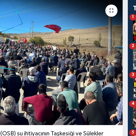
1
2
3
4
5
(OSB) su ihtiyacının Taşkesiği ve Sülekler