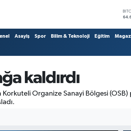
DO
47,
EU
55,
STE
enel
Asayiş
Spor
Bilim & Teknoloji
Eğitim
Magaz
64,
GRA
651
BİS
13.
BIT
ğa kaldırdı
64.
 Korkuteli Organize Sanayi Bölgesi (OSB) p
ladı.