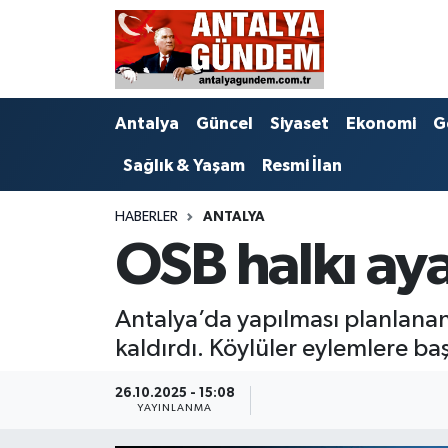
Antalya
Antalya Nöbetçi Eczaneler
Antalya
Güncel
Siyaset
Ekonomi
G
Asayiş
Antalya Hava Durumu
Sağlık & Yaşam
Resmi İlan
Bilim & Teknoloji
Antalya Namaz Vakitleri
HABERLER
ANTALYA
Bölge
Antalya Trafik Yoğunluk Haritası
OSB halkı aya
EĞİTİM
Süper Lig Puan Durumu ve Fikstür
Antalya’da yapılması planlanan
Ekonomi
Tüm Manşetler
kaldırdı. Köylüler eylemlere baş
Genel
Son Dakika Haberleri
26.10.2025 - 15:08
YAYINLANMA
Görüntülü Haber
Haber Arşivi