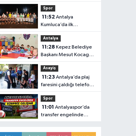
mesajı
Spor
11:52
Antalya
Kumluca’da ilk
karşılaşma
Antalya
11:28
Kepez Belediye
Başkanı Mesut Kocagöz
ailelerin sorununa
Asayiş
çözüm arıyor
11:23
Antalya’da plaj
faresini çaldığı telefon
ele verdi
Spor
11:01
Antalyaspor’da
transfer engelinde
sürpriz gelişme