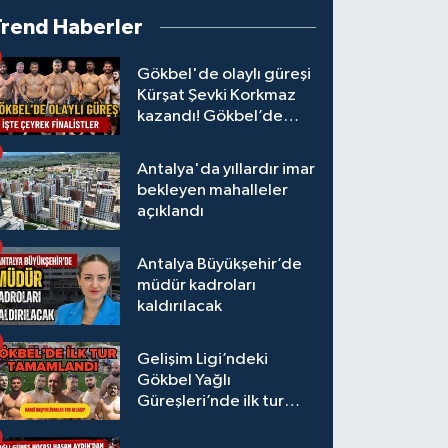
Trend Haberler
Gökbel'de olaylı güreşi
Kürşat Şevki Korkmaz
kazandı! Gökbel’de
çeyrek finalistler belli
oldu... Megastar Ali
Antalya'da yıllardır imar
Gürbüz elendi!
bekleyen mahalleler
açıklandı
Antalya Büyükşehir’de
müdür kadroları
kaldırılacak
Gelişim Ligi’ndeki
Gökbel Yağlı
Güreşleri’nde ilk tur
tamamlandı