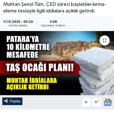
Muhtarı Şenol Tüm, ÇED süreci başlatılan kırma-
Güncel
eleme tesisiyle ilgili iddialara açıklık getirdi.
Kültür & Sanat
11.10.2025 - 05:20
3 DK
YAYINLANMA
OKUNMA SÜRESI
Magazin
Resmi İlan
Sağlık & Yaşam
Siyaset
Spor
Paylaş
-
+
A
A