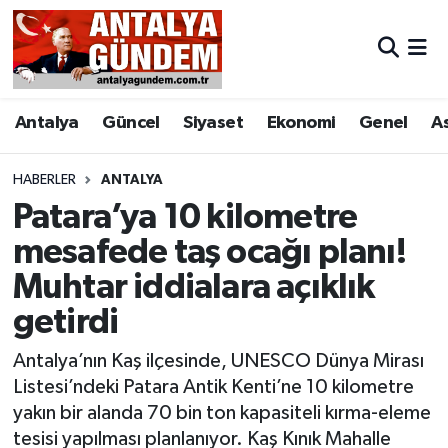
Antalya
Antalya Nöbetçi Eczaneler
Antalya
Güncel
Siyaset
Ekonomi
Genel
A
Asayiş
Antalya Hava Durumu
Bilim & Teknoloji
Antalya Namaz Vakitleri
HABERLER
ANTALYA
Patara’ya 10 kilometre
Bölge
Antalya Trafik Yoğunluk Haritası
mesafede taş ocağı planı!
Muhtar iddialara açıklık
EĞİTİM
Süper Lig Puan Durumu ve Fikstür
getirdi
Ekonomi
Tüm Manşetler
Antalya’nın Kaş ilçesinde, UNESCO Dünya Mirası
Genel
Son Dakika Haberleri
Listesi’ndeki Patara Antik Kenti’ne 10 kilometre
yakın bir alanda 70 bin ton kapasiteli kırma-eleme
Görüntülü Haber
Haber Arşivi
tesisi yapılması planlanıyor. Kaş Kınık Mahalle