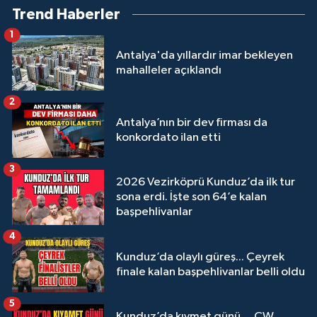
Trend Haberler
1
Antalya'da yıllardır imar bekleyen
mahalleler açıklandı
2
Antalya’nın bir dev firması da
konkordato ilan etti
3
2026 Vezirköprü Kunduz’da ilk tur
sona erdi. İşte son 64’e kalan
başpehlivanlar
4
Kunduz’da olaylı güreş... Çeyrek
finale kalan başpehlivanlar belli oldu
5
Kunduz’da kıymet günü… CW