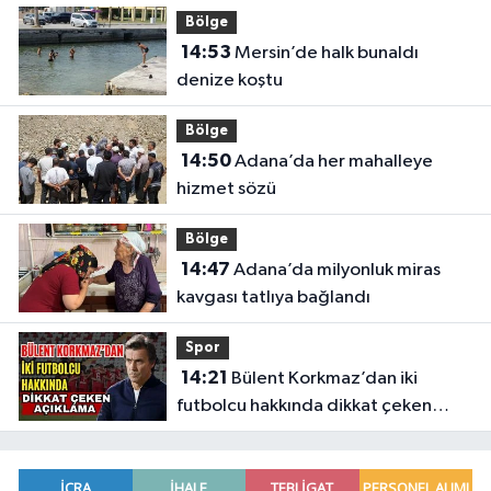
Bölge
14:53
Mersin’de halk bunaldı
denize koştu
Bölge
14:50
Adana’da her mahalleye
hizmet sözü
Bölge
14:47
Adana’da milyonluk miras
kavgası tatlıya bağlandı
Spor
14:21
Bülent Korkmaz’dan iki
futbolcu hakkında dikkat çeken
açıklama