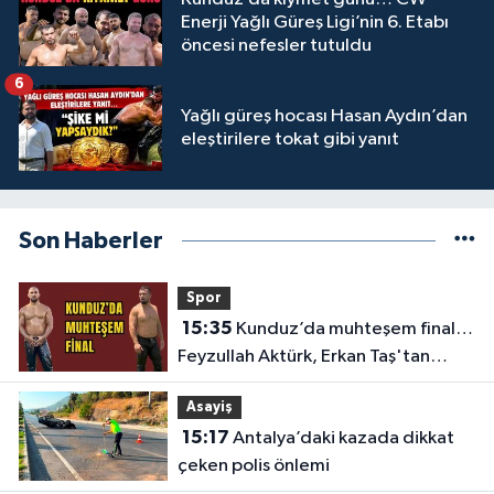
Enerji Yağlı Güreş Ligi’nin 6. Etabı
öncesi nefesler tutuldu
6
Yağlı güreş hocası Hasan Aydın’dan
eleştirilere tokat gibi yanıt
Son Haberler
Spor
15:35
Kunduz’da muhteşem final…
Feyzullah Aktürk, Erkan Taş'tan
Kırkpınar'ın rövanşını aldı
Asayiş
15:17
Antalya’daki kazada dikkat
çeken polis önlemi