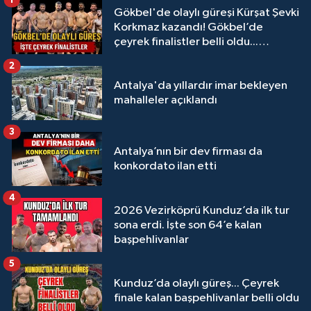
Gökbel'de olaylı güreşi Kürşat Şevki
Korkmaz kazandı! Gökbel’de
çeyrek finalistler belli oldu...
Megastar Ali Gürbüz elendi!
2
Antalya'da yıllardır imar bekleyen
mahalleler açıklandı
3
Antalya’nın bir dev firması da
konkordato ilan etti
4
2026 Vezirköprü Kunduz’da ilk tur
sona erdi. İşte son 64’e kalan
başpehlivanlar
5
Kunduz’da olaylı güreş... Çeyrek
finale kalan başpehlivanlar belli oldu