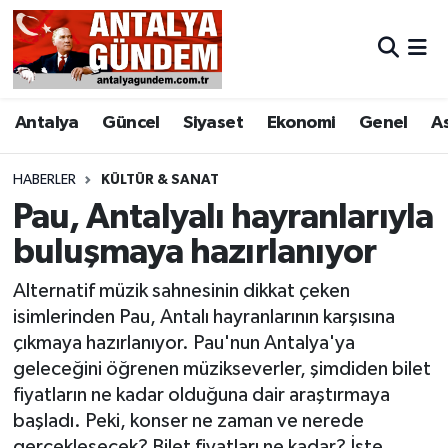
Antalya
Antalya Nöbetçi Eczaneler
Antalya
Güncel
Siyaset
Ekonomi
Genel
A
Asayiş
Antalya Hava Durumu
Bilim & Teknoloji
Antalya Namaz Vakitleri
HABERLER
KÜLTÜR & SANAT
Pau, Antalyalı hayranlarıyla
Bölge
Antalya Trafik Yoğunluk Haritası
buluşmaya hazırlanıyor
EĞİTİM
Süper Lig Puan Durumu ve Fikstür
Alternatif müzik sahnesinin dikkat çeken
isimlerinden Pau, Antalı hayranlarının karşısına
Ekonomi
Tüm Manşetler
çıkmaya hazırlanıyor. Pau'nun Antalya'ya
geleceğini öğrenen müzikseverler, şimdiden bilet
Genel
Son Dakika Haberleri
fiyatların ne kadar olduğuna dair araştırmaya
başladı. Peki, konser ne zaman ve nerede
Görüntülü Haber
Haber Arşivi
gerçekleşecek? Bilet fiyatları ne kadar? İşte