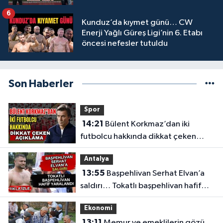
6
Kunduz’da kıymet günü… CW
Enerji Yağlı Güreş Ligi’nin 6. Etabı
öncesi nefesler tutuldu
Son Haberler
Spor
14:21
Bülent Korkmaz’dan iki
futbolcu hakkında dikkat çeken
açıklama
Antalya
13:55
Başpehlivan Serhat Elvan’a
saldırı… Tokatlı başpehlivan hafif
yaralandı
Ekonomi
13:11
Memur ve emeklilerin gözü