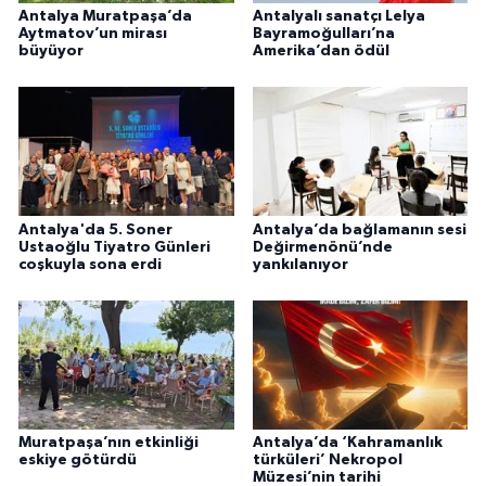
Antalya Muratpaşa’da
Antalyalı sanatçı Lelya
Aytmatov’un mirası
Bayramoğulları’na
büyüyor
Amerika’dan ödül
Antalya'da 5. Soner
Antalya’da bağlamanın sesi
Ustaoğlu Tiyatro Günleri
Değirmenönü’nde
coşkuyla sona erdi
yankılanıyor
Muratpaşa’nın etkinliği
Antalya’da ‘Kahramanlık
eskiye götürdü
türküleri’ Nekropol
Müzesi’nin tarihi