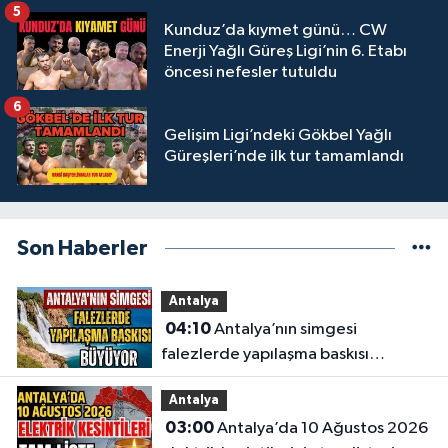
5
Kunduz’da kıymet günü… CW
Enerji Yağlı Güreş Ligi’nin 6. Etabı
öncesi nefesler tutuldu
6
Gelişim Ligi’ndeki Gökbel Yağlı
Güreşleri’nde ilk tur tamamlandı
Son Haberler
Antalya
04:10
Antalya’nın simgesi
falezlerde yapılaşma baskısı
büyüyor
Antalya
03:00
Antalya’da 10 Ağustos 2026