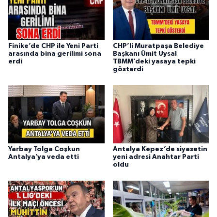
Finike’de CHP ile Yeni Parti
CHP’li Muratpaşa Belediye
arasında bina gerilimi sona
Başkanı Ümit Uysal
erdi
TBMM’deki yasaya tepki
gösterdi
Yarbay Tolga Coşkun
Antalya Kepez’de siyasetin
Antalya’ya veda etti
yeni adresi Anahtar Parti
oldu