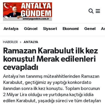
Antalya
Antalya Nöbetçi Eczaneler
Antalya
Güncel
Siyaset
Ekonomi
Genel
A
Asayiş
Antalya Hava Durumu
Bilim & Teknoloji
Antalya Namaz Vakitleri
HABERLER
ANTALYA
Ramazan Karabulut ilk kez
Bölge
Antalya Trafik Yoğunluk Haritası
konuştu! Merak edilenleri
cevapladı
EĞİTİM
Süper Lig Puan Durumu ve Fikstür
Antalya’nın tanınmış müteahhitlerinden Ramazan
Ekonomi
Tüm Manşetler
Karabulut, geçtiğimiz ay yaptığı konkordato
ilanından sonra ilk kez konuştu. Toplam borcunun
Genel
Son Dakika Haberleri
2 Milyar Lira olduğu ve yurtdışına kaçtığı iddia
edilen Karabulut, yaşadığı süreci ve tüm detayları
Görüntülü Haber
Haber Arşivi