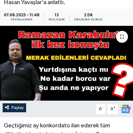
Hasan Yavaşlar’a anlattı.
Güncel
07.08.2025 - 11:48
13
2 DK
YAYINLANMA
PAYLAŞIM
OKUNMA SÜRESI
Kültür & Sanat
Magazin
Resmi İlan
Sağlık & Yaşam
Siyaset
Spor
Paylaş
-
+
A
A
Geçtiğimiz ay konkordato ilan ederek tüm