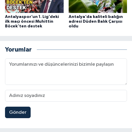
Antalyaspor’un 1. Lig’deki
Antalya’da kaliteli balığın
ilk maçı öncesi Muhittin
adresi Düden Balık Çarşısı
Böcek’ten destek
oldu
Yorumlar
Gönder