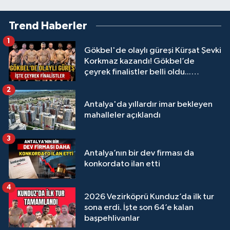
Trend Haberler
1
Gökbel'de olaylı güreşi Kürşat Şevki
Korkmaz kazandı! Gökbel’de
çeyrek finalistler belli oldu...
Megastar Ali Gürbüz elendi!
2
Antalya'da yıllardır imar bekleyen
mahalleler açıklandı
3
Antalya’nın bir dev firması da
konkordato ilan etti
4
2026 Vezirköprü Kunduz’da ilk tur
sona erdi. İşte son 64’e kalan
başpehlivanlar