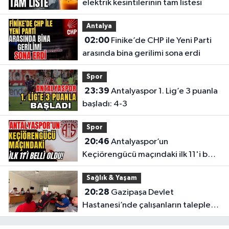
elektrik kesintilerinin tam listesi
Antalya
02:00
Finike’de CHP ile Yeni Parti
arasında bina gerilimi sona erdi
Spor
23:39
Antalyaspor 1. Lig’e 3 puanla
başladı: 4-3
Spor
20:46
Antalyaspor’un
Keçiörengücü maçındaki ilk 11'i belli
oldu!
Sağlık & Yaşam
20:28
Gazipaşa Devlet
Hastanesi’nde çalışanların talepleri
masaya yatırıldı