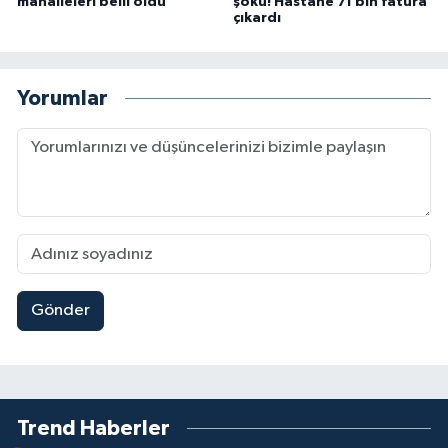
mahalleleri belli oldu
şoku! Hastane 71 bin fatura
çıkardı
Yorumlar
Gönder
Trend Haberler