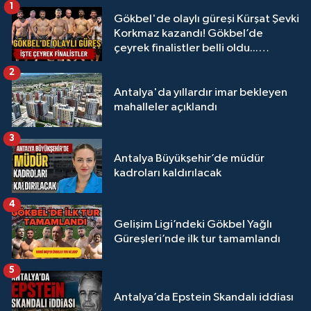
1
Gökbel'de olaylı güreşi Kürşat Şevki
Korkmaz kazandı! Gökbel’de
çeyrek finalistler belli oldu...
Megastar Ali Gürbüz elendi!
2
Antalya'da yıllardır imar bekleyen
mahalleler açıklandı
3
Antalya Büyükşehir’de müdür
kadroları kaldırılacak
4
Gelişim Ligi’ndeki Gökbel Yağlı
Güreşleri’nde ilk tur tamamlandı
5
Antalya’da Epstein Skandalı iddiası