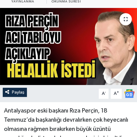
YAYINLANMA
OKUNMA SÜRESI
Güncel
Kültür & Sanat
Magazin
Resmi İlan
Sağlık & Yaşam
Siyaset
Paylaş
-
+
A
A
Spor
Antalyaspor eski başkanı Rıza Perçin, 18
Temmuz’da başkanlığı devralırken çok heyecanlı
olmasına rağmen bırakırken büyük üzüntü