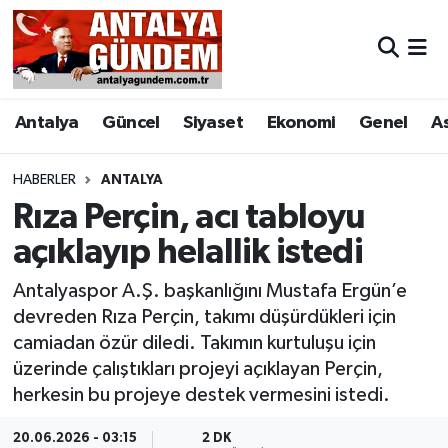
Antalya
Antalya Nöbetçi Eczaneler
Antalya
Güncel
Siyaset
Ekonomi
Genel
A
Asayiş
Antalya Hava Durumu
Bilim & Teknoloji
Antalya Namaz Vakitleri
HABERLER
ANTALYA
Rıza Perçin, acı tabloyu
Bölge
Antalya Trafik Yoğunluk Haritası
açıklayıp helallik istedi
EĞİTİM
Süper Lig Puan Durumu ve Fikstür
Antalyaspor A.Ş. başkanlığını Mustafa Ergün’e
devreden Rıza Perçin, takımı düşürdükleri için
Ekonomi
Tüm Manşetler
camiadan özür diledi. Takımın kurtuluşu için
üzerinde çalıştıkları projeyi açıklayan Perçin,
Genel
Son Dakika Haberleri
herkesin bu projeye destek vermesini istedi.
Görüntülü Haber
Haber Arşivi
20.06.2026 - 03:15
2 DK