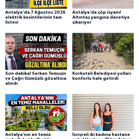
Antalya’da 7 Ağustos 2026
Antalya’da çöp isyanı!
elektrik kesintilerinin tam
Altıntaş yangına davetiye
listesi
çıkarıyor
Son dakika! Serkan Temuçin
Korkuteli Belediyesi yolları
ve Çağrı Gümüşlü gözaltına
konforlu hale getirdi
alındı
Antalya’nın en temiz
İsviçreli iki kadına hastane