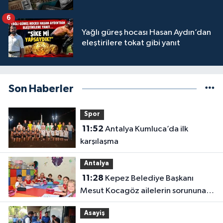
6
Yağlı güreş hocası Hasan Aydın’dan
eleştirilere tokat gibi yanıt
Son Haberler
Spor
11:52
Antalya Kumluca’da ilk
karşılaşma
Antalya
11:28
Kepez Belediye Başkanı
Mesut Kocagöz ailelerin sorununa
çözüm arıyor
Asayiş