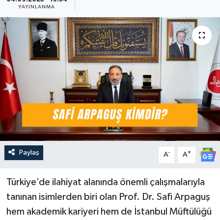
YAYINLANMA
Güncel
Kültür & Sanat
Magazin
Resmi İlan
Sağlık & Yaşam
Siyaset
Paylaş
-
+
A
A
Spor
Türkiye’de ilahiyat alanında önemli çalışmalarıyla
tanınan isimlerden biri olan Prof. Dr. Safi Arpaguş
hem akademik kariyeri hem de İstanbul Müftülüğü