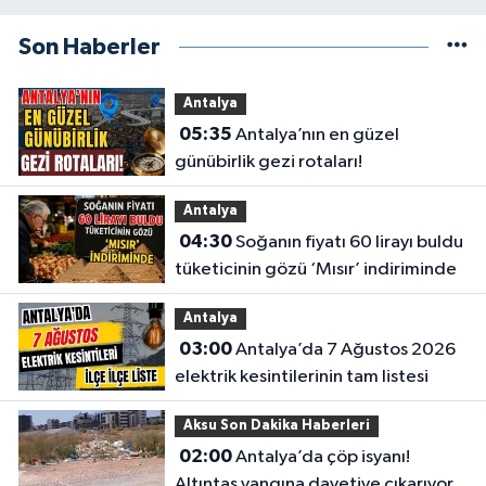
Son Haberler
Antalya
05:35
Antalya’nın en güzel
günübirlik gezi rotaları!
Antalya
04:30
Soğanın fiyatı 60 lirayı buldu
tüketicinin gözü ‘Mısır’ indiriminde
Antalya
03:00
Antalya’da 7 Ağustos 2026
elektrik kesintilerinin tam listesi
Aksu Son Dakika Haberleri
02:00
Antalya’da çöp isyanı!
Altıntaş yangına davetiye çıkarıyor