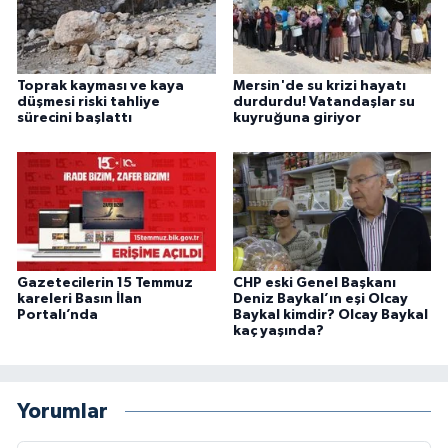
Toprak kayması ve kaya
Mersin'de su krizi hayatı
düşmesi riski tahliye
durdurdu! Vatandaşlar su
sürecini başlattı
kuyruğuna giriyor
Gazetecilerin 15 Temmuz
CHP eski Genel Başkanı
kareleri Basın İlan
Deniz Baykal’ın eşi Olcay
Portalı’nda
Baykal kimdir? Olcay Baykal
kaç yaşında?
Yorumlar