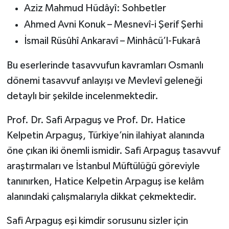
Aziz Mahmud Hüdâyî: Sohbetler
Ahmed Avni Konuk – Mesnevî-i Şerif Şerhi
İsmail Rüsûhî Ankaravî – Minhâcü’l-Fukarâ
Bu eserlerinde tasavvufun kavramları Osmanlı
dönemi tasavvuf anlayışı ve Mevlevî geleneği
detaylı bir şekilde incelenmektedir.
Prof. Dr. Safi Arpaguş ve Prof. Dr. Hatice
Kelpetin Arpaguş, Türkiye’nin ilahiyat alanında
öne çıkan iki önemli ismidir. Safi Arpaguş tasavvuf
araştırmaları ve İstanbul Müftülüğü göreviyle
tanınırken, Hatice Kelpetin Arpaguş ise kelâm
alanındaki çalışmalarıyla dikkat çekmektedir.
Safi Arpaguş eşi kimdir sorusunu sizler için