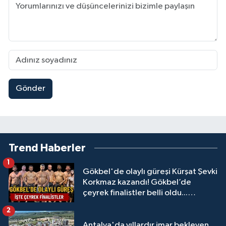
Gönder
Trend Haberler
1
Gökbel'de olaylı güreşi Kürşat Şevki
Korkmaz kazandı! Gökbel’de
çeyrek finalistler belli oldu...
Megastar Ali Gürbüz elendi!
2
Antalya'da yıllardır imar bekleyen