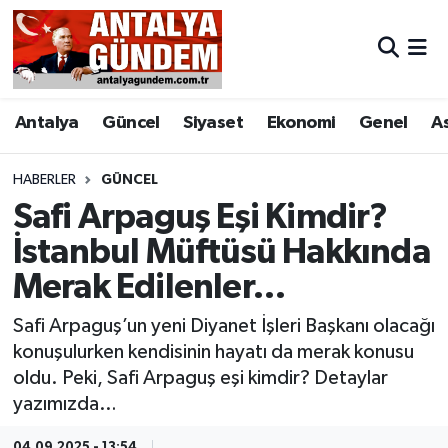
Antalya
Antalya Nöbetçi Eczaneler
Antalya
Güncel
Siyaset
Ekonomi
Genel
A
Asayiş
Antalya Hava Durumu
Bilim & Teknoloji
Antalya Namaz Vakitleri
HABERLER
GÜNCEL
Safi Arpaguş Eşi Kimdir?
Bölge
Antalya Trafik Yoğunluk Haritası
İstanbul Müftüsü Hakkında
Merak Edilenler…
EĞİTİM
Süper Lig Puan Durumu ve Fikstür
Safi Arpaguş’un yeni Diyanet İşleri Başkanı olacağı
Ekonomi
Tüm Manşetler
konuşulurken kendisinin hayatı da merak konusu
oldu. Peki, Safi Arpaguş eşi kimdir? Detaylar
Genel
Son Dakika Haberleri
yazımızda…
Görüntülü Haber
Haber Arşivi
04.09.2025 - 13:54