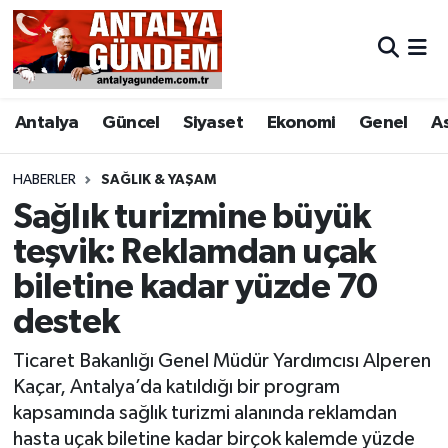
Antalya
Antalya Nöbetçi Eczaneler
Antalya
Güncel
Siyaset
Ekonomi
Genel
A
Asayiş
Antalya Hava Durumu
Bilim & Teknoloji
Antalya Namaz Vakitleri
HABERLER
SAĞLIK & YAŞAM
Sağlık turizmine büyük
Bölge
Antalya Trafik Yoğunluk Haritası
teşvik: Reklamdan uçak
biletine kadar yüzde 70
EĞİTİM
Süper Lig Puan Durumu ve Fikstür
destek
Ekonomi
Tüm Manşetler
Ticaret Bakanlığı Genel Müdür Yardımcısı Alperen
Genel
Son Dakika Haberleri
Kaçar, Antalya’da katıldığı bir program
kapsamında sağlık turizmi alanında reklamdan
Görüntülü Haber
Haber Arşivi
hasta uçak biletine kadar birçok kalemde yüzde