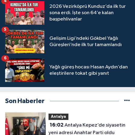
4
2026 Vezirköprü Kunduz’da ilk tur
sona erdi. İşte son 64’e kalan
başpehlivanlar
5
Gelişim Ligi’ndeki Gökbel Yağlı
Güreşleri’nde ilk tur tamamlandı
6
Yağlı güreş hocası Hasan Aydın’dan
eleştirilere tokat gibi yanıt
Son Haberler
Antalya
16:02
Antalya Kepez’de siyasetin
yeni adresi Anahtar Parti oldu