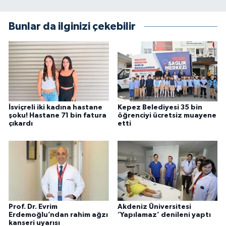
Bunlar da ilginizi çekebilir
İsviçreli iki kadına hastane
Kepez Belediyesi 35 bin
şoku! Hastane 71 bin fatura
öğrenciyi ücretsiz muayene
çıkardı
etti
Prof. Dr. Evrim
Akdeniz Üniversitesi
Erdemoğlu’ndan rahim ağzı
‘Yapılamaz’ denileni yaptı
kanseri uyarısı