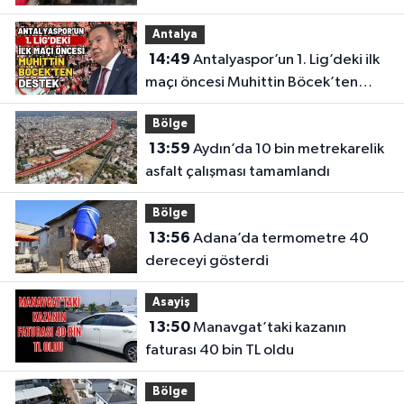
Antalya
14:49
Antalyaspor’un 1. Lig’deki ilk
maçı öncesi Muhittin Böcek’ten
destek
Bölge
13:59
Aydın’da 10 bin metrekarelik
asfalt çalışması tamamlandı
Bölge
13:56
Adana’da termometre 40
dereceyi gösterdi
Asayiş
13:50
Manavgat’taki kazanın
faturası 40 bin TL oldu
Bölge