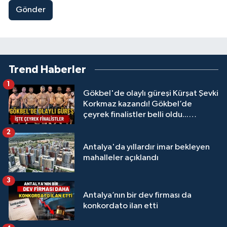
Gönder
Trend Haberler
1
Gökbel'de olaylı güreşi Kürşat Şevki
Korkmaz kazandı! Gökbel’de
çeyrek finalistler belli oldu...
Megastar Ali Gürbüz elendi!
2
Antalya'da yıllardır imar bekleyen
mahalleler açıklandı
3
Antalya’nın bir dev firması da
konkordato ilan etti