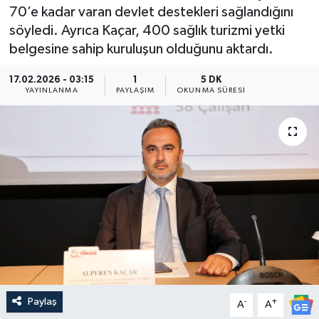
70’e kadar varan devlet destekleri sağlandığını
Güncel
söyledi. Ayrıca Kaçar, 400 sağlık turizmi yetki
belgesine sahip kuruluşun olduğunu aktardı.
Kültür & Sanat
17.02.2026 - 03:15
1
5 DK
YAYINLANMA
PAYLAŞIM
OKUNMA SÜRESI
Magazin
Resmi İlan
Sağlık & Yaşam
Siyaset
Spor
Paylaş
-
+
A
A